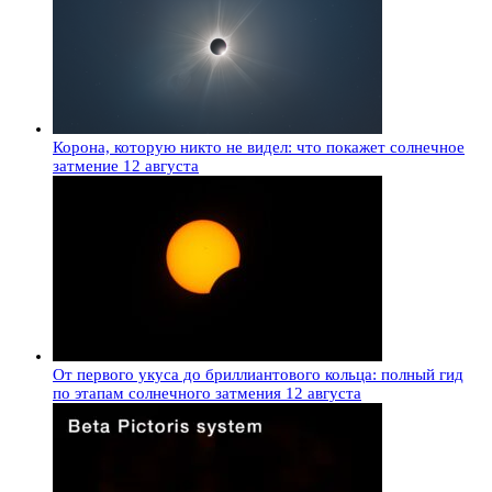
Корона, которую никто не видел: что покажет солнечное
затмение 12 августа
От первого укуса до бриллиантового кольца: полный гид
по этапам солнечного затмения 12 августа