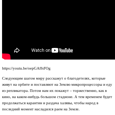
https://youtu.be/oepGAffsFOg
Следующим шагом миру расскажут о благодетелях, которые
живут на орбите и поставляют на Землю микропроцессоры и еду
из репликатора. Потом нам их покажут – торжественно, как в
кино, на каком-нибудь большом стадионе. А тем временем будет
продолжаться карантин и раздача халявы, чтобы народ в
последний момент насладился раем на Земле.