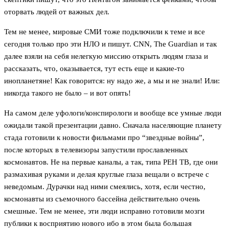
оторвать людей от важных дел.
Тем не менее, мировые СМИ тоже подключили к теме и все
сегодня только про эти НЛО и пишут. CNN, The Guardian и так
далее взяли на себя нелегкую миссию открыть людям глаза и
рассказать, что, оказывается, тут есть еще и какие-то
инопланетяне! Как говорится: ну надо же, а мы и не знали! Или:
никогда такого не было – и вот опять!
На самом деле уфологи/конспирологи и вообще все умные люди
ожидали такой презентации давно. Сначала населяющие планету
стада готовили к новости фильмами про “звездные войны”,
после которых в телевизоры запустили прославленных
космонавтов. Не на первые каналы, а так, типа РЕН ТВ, где они
размахивая руками и делая круглые глаза вещали о встрече с
неведомым. Дурачки над ними смеялись, хотя, если честно,
космонавты из съемочного бассейна действительно очень
смешные. Тем не менее, эти люди исправно готовили мозги
публики к восприятию нового ибо в этом была большая