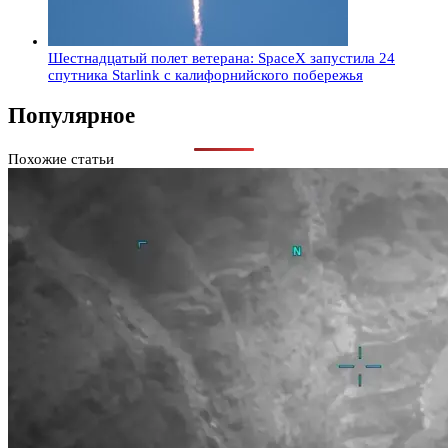
Шестнадцатый полет ветерана: SpaceX запустила 24
спутника Starlink с калифорнийского побережья
Популярное
Похожие статьи