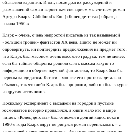
объявляли карантин. И вот, после долгих рассуждений и
размышлений самым вероятным сценарием мы считаем роман
Артура Кларка Childhood’s End («Конец детства») образца
начала 1950-х.
Кларк – очень, очень непростой писатель из так называемой
«большой тройки» фантастов XX века. Никто не может ни
опровергнуть, ни подтвердить предположения на предмет того,
что Кларк был масоном очень высокого градуса, тем не менее,
если бы тайные общества решили слить массам какую-то
информацию в обертке научной фантастики, то Кларк был бы
первым кандидатом. Кстати – многие его прогнозы детально
сбылись, так что либо Кларк был пророком, либо он был в курсе
из других источников.
Поскольку эксперимент с высадкой на городок в пустыне
космонавтов позорно провалился, а книги мало кто в мире
читает, «Конец детства» был отложен в долгий ящик, пока в
1990-е годы Кларк вдруг не ринулся роман переписывать – с
адаптацией к текущему моменту. Это тоже довольно странно,