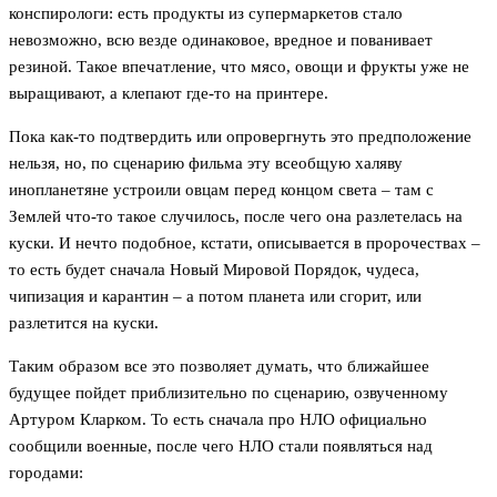
конспирологи: есть продукты из супермаркетов стало
невозможно, всю везде одинаковое, вредное и пованивает
резиной. Такое впечатление, что мясо, овощи и фрукты уже не
выращивают, а клепают где-то на принтере.
Пока как-то подтвердить или опровергнуть это предположение
нельзя, но, по сценарию фильма эту всеобщую халяву
инопланетяне устроили овцам перед концом света – там с
Землей что-то такое случилось, после чего она разлетелась на
куски. И нечто подобное, кстати, описывается в пророчествах –
то есть будет сначала Новый Мировой Порядок, чудеса,
чипизация и карантин – а потом планета или сгорит, или
разлетится на куски.
Таким образом все это позволяет думать, что ближайшее
будущее пойдет приблизительно по сценарию, озвученному
Артуром Кларком. То есть сначала про НЛО официально
сообщили военные, после чего НЛО стали появляться над
городами: