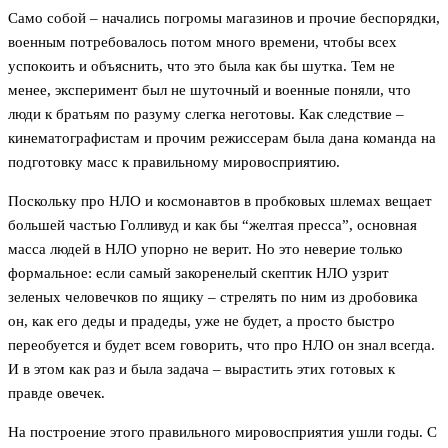
Само собой – начались погромы магазинов и прочие беспорядки,
военным потребовалось потом много времени, чтобы всех
успокоить и объяснить, что это была как бы шутка. Тем не
менее, эксперимент был не шуточный и военные поняли, что
люди к братьям по разуму слегка неготовы. Как следствие –
кинематографистам и прочим режиссерам была дана команда на
подготовку масс к правильному мировосприятию.
Поскольку про НЛО и космонавтов в пробковых шлемах вещает
большей частью Голливуд и как бы “желтая пресса”, основная
масса людей в НЛО упорно не верит. Но это неверие только
формальное: если самый закоренелый скептик НЛО узрит
зеленых человечков по ящику – стрелять по ним из дробовика
он, как его деды и прадеды, уже не будет, а просто быстро
переобуется и будет всем говорить, что про НЛО он знал всегда.
И в этом как раз и была задача – вырастить этих готовых к
правде овечек.
На построение этого правильного мировосприятия ушли годы. С