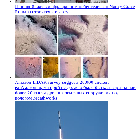
Широкий глаз в инфракрасном небе: телескоп Nancy Grace
Roman готовится к старту
Amazon LiDAR survey suggests 20,000 ancient
earАмазония, которой не должно было быть: лазеры нашли
более 20 тысяч древних земляных сооружений под
пологом лесаthworks