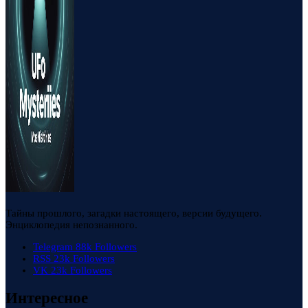
Тайны прошлого, загадки настоящего, версии будущего.
Энциклопедия непознанного.
Telegram
88k
Followers
RSS
23k
Followers
VK
23k
Followers
Интересное