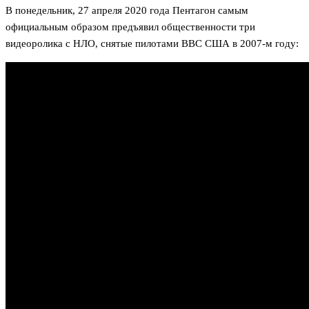
В понедельник, 27 апреля 2020 года Пентагон самым
официальным образом предъявил общественности три
видеоролика с НЛО, снятые пилотами ВВС США в 2007-м году: