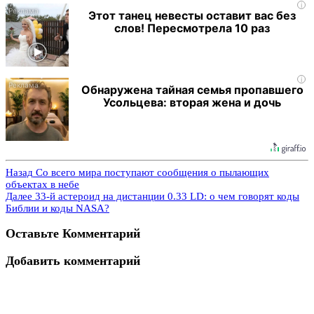
i
Этот танец невесты оставит вас без
слов! Пересмотрела 10 раз
i
Обнаружена тайная семья пропавшего
Усольцева: вторая жена и дочь
Назад
Со всего мира поступают сообщения о пылающих
объектах в небе
Далее
33-й астероид на дистанции 0.33 LD: о чем говорят коды
Библии и коды NASA?
Оставьте Комментарий
Добавить комментарий