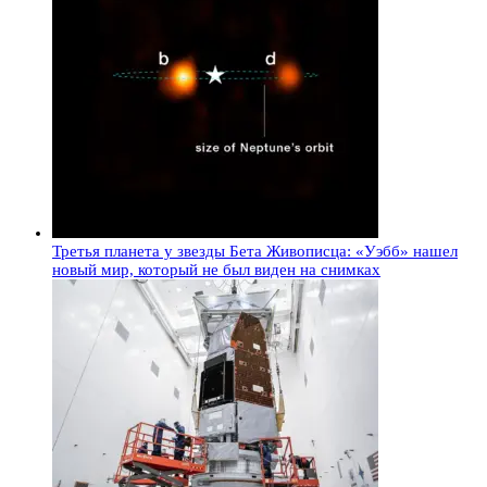
Третья планета у звезды Бета Живописца: «Уэбб» нашел
новый мир, который не был виден на снимках