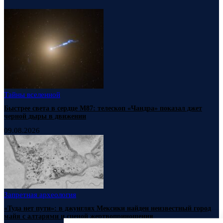
Тайны вселенной
Быстрее света в сердце М87: телескоп «Чандра» показал джет
черной дыры в движении
09.08.2026
Запретная археология
«Туда нет пути»: в джунглях Мексики найден неизвестный город
майя с алтарями и сценой жертвоприношения