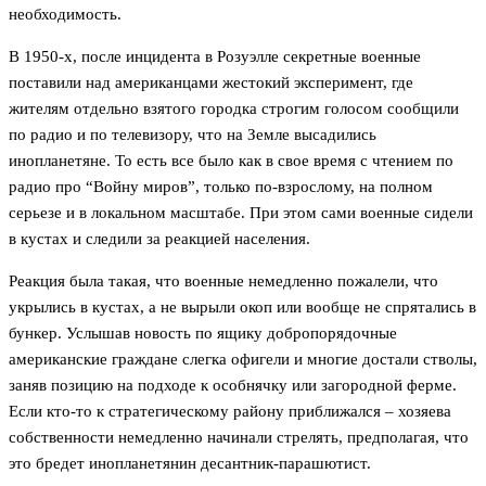
необходимость.
В 1950-х, после инцидента в Розуэлле секретные военные
поставили над американцами жестокий эксперимент, где
жителям отдельно взятого городка строгим голосом сообщили
по радио и по телевизору, что на Земле высадились
инопланетяне. То есть все было как в свое время с чтением по
радио про “Войну миров”, только по-взрослому, на полном
серьезе и в локальном масштабе. При этом сами военные сидели
в кустах и следили за реакцией населения.
Реакция была такая, что военные немедленно пожалели, что
укрылись в кустах, а не вырыли окоп или вообще не спрятались в
бункер. Услышав новость по ящику добропорядочные
американские граждане слегка офигели и многие достали стволы,
заняв позицию на подходе к особнячку или загородной ферме.
Если кто-то к стратегическому району приближался – хозяева
собственности немедленно начинали стрелять, предполагая, что
это бредет инопланетянин десантник-парашютист.