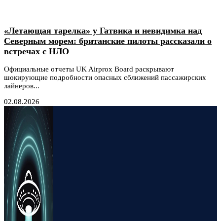
«Летающая тарелка» у Гатвика и невидимка над
Северным морем: британские пилоты рассказали о
встречах с НЛО
Официальные отчеты UK Airprox Board раскрывают
шокирующие подробности опасных сближений пассажирских
лайнеров...
02.08.2026