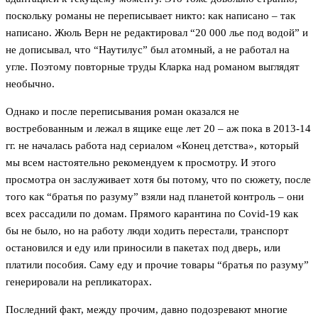
поскольку романы не переписывает никто: как написано – так
написано. Жюль Верн не редактировал “20 000 лье под водой” и
не дописывал, что “Наутилус” был атомный, а не работал на
угле. Поэтому повторные труды Кларка над романом выглядят
необычно.
Однако и после переписывания роман оказался не
востребованным и лежал в ящике еще лет 20 – аж пока в 2013-14
гг. не началась работа над сериалом «Конец детства», который
мы всем настоятельно рекомендуем к просмотру. И этого
просмотра он заслуживает хотя бы потому, что по сюжету, после
того как “братья по разуму” взяли над планетой контроль – они
всех рассадили по домам. Прямого карантина по Covid-19 как
бы не было, но на работу люди ходить перестали, транспорт
остановился и еду или приносили в пакетах под дверь, или
платили пособия. Саму еду и прочие товары “братья по разуму”
генерировали на репликаторах.
Последний факт, между прочим, давно подозревают многие