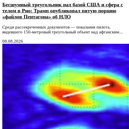
Бесшумный треугольник над базой США и сфера с
телом в Рио: Трамп опубликовал пятую порцию
«файлов Пентагона» об НЛО
Среди рассекреченных документов — показания пилота,
видевшего 150-метровый треугольный объект над афганским...
08.08.2026