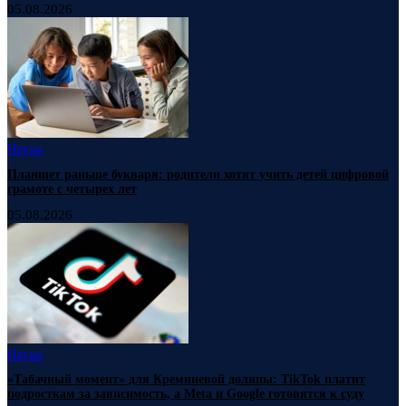
05.08.2026
Наука
Планшет раньше букваря: родители хотят учить детей цифровой
грамоте с четырех лет
05.08.2026
Наука
«Табачный момент» для Кремниевой долины: TikTok платит
подросткам за зависимость, а Meta и Google готовятся к суду