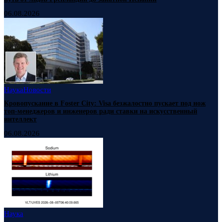
06.08.2026
Наука
Новости
Кровопускание в Foster City: Visa безжалостно пускает под нож
топ-менеджеров и инженеров ради ставки на искусственный
интеллект
06.08.2026
Наука