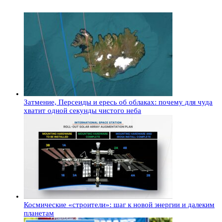
Затмение, Персеиды и ересь об облаках: почему для чуда
хватит одной секунды чистого неба
Космические «строители»: шаг к новой энергии и далеким
планетам