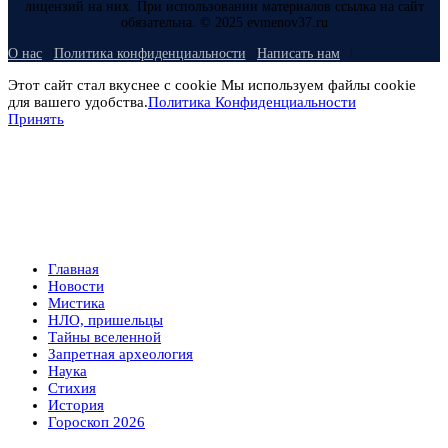
лицензий на них. При использовании материалов ссылка на сайт
обязательна. © 2025 evmenov37.ru
О нас
Политика конфиденциальности
Написать нам
Этот сайт стал вкуснее с cookie Мы используем файлы cookie
для вашего удобства.
Политика Конфиденциальности
Принять
Главная
Новости
Мистика
НЛО, пришельцы
Тайны вселенной
Запретная археология
Наука
Стихия
История
Гороскоп 2026