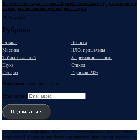
Космический таран: ступень SpaceX врезалась в Луну на скорости,
в семь раз превышающей скорость звука
06.08.2026
Рубрики
Главная
Новости
Мистика
НЛО, пришельцы
Тайны вселенной
Запретная археология
Наука
Стихия
История
Гороскоп 2026
Подписаться на блог по эл. почте
Email адрес
Подписаться
© Все права защищены. Все ™ и © всех продуктов, знаков, статей,
фотографий и прочих атрибутов принадлежат авторам или владельцам