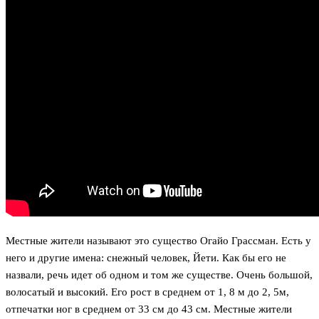
Местные жители называют это существо Огайо Грассман. Есть у
него и другие имена: снежный человек, Йети. Как бы его не
назвали, речь идет об одном и том же существе. Очень большой,
волосатый и высокий. Его рост в среднем от 1, 8 м до 2, 5м,
отпечатки ног в среднем от 33 см до 43 см. Местные жители