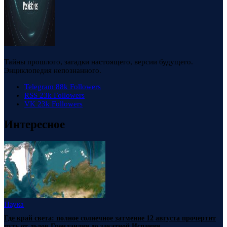
Тайны прошлого, загадки настоящего, версии будущего.
Энциклопедия непознанного.
Telegram
88k
Followers
RSS
23k
Followers
VK
23k
Followers
Интересное
Наука
Где край света: полное солнечное затмение 12 августа прочертит
путь от льдов Гренландии до закатной Испании