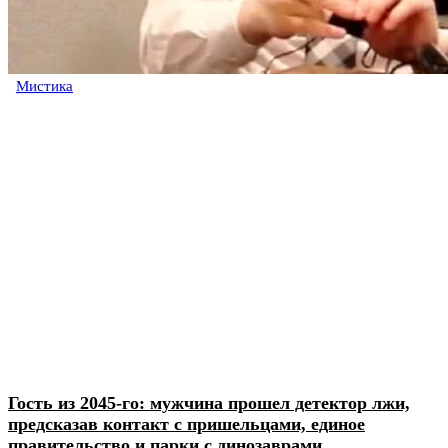
Мистика
Гость из 2045-го: мужчина прошел детектор лжи,
предсказав контакт с пришельцами, единое
правительство и парки с динозаврами