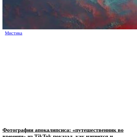
Мистика
Фотографии апокалипсиса: «путешественник во
времени» из TikTok показал, как начнется и