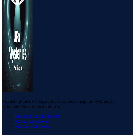
Тайны прошлого, загадки настоящего, версии будущего.
Энциклопедия непознанного.
Telegram
88k
Followers
RSS
23k
Followers
VK
23k
Followers