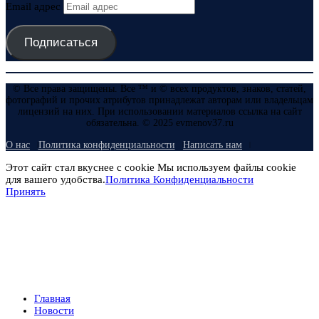
Email адрес
Подписаться
© Все права защищены. Все ™ и © всех продуктов, знаков, статей,
фотографий и прочих атрибутов принадлежат авторам или владельцам
лицензий на них. При использовании материалов ссылка на сайт
обязательна. © 2025 evmenov37.ru
О нас
Политика конфиденциальности
Написать нам
Этот сайт стал вкуснее с cookie Мы используем файлы cookie
для вашего удобства.
Политика Конфиденциальности
Принять
Главная
Новости