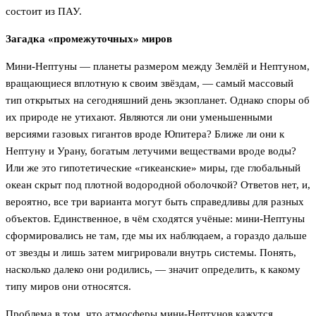
состоит из ПАУ.
Загадка «промежуточных» миров
Мини-Нептуны — планеты размером между Землёй и Нептуном,
вращающиеся вплотную к своим звёздам, — самый массовый
тип открытых на сегодняшний день экзопланет. Однако споры об
их природе не утихают. Являются ли они уменьшенными
версиями газовых гигантов вроде Юпитера? Ближе ли они к
Нептуну и Урану, богатым летучими веществами вроде воды?
Или же это гипотетические «гикеанские» миры, где глобальный
океан скрыт под плотной водородной оболочкой? Ответов нет, и,
вероятно, все три варианта могут быть справедливы для разных
объектов. Единственное, в чём сходятся учёные: мини-Нептуны
сформировались не там, где мы их наблюдаем, а гораздо дальше
от звезды и лишь затем мигрировали внутрь системы. Понять,
насколько далеко они родились, — значит определить, к какому
типу миров они относятся.
Проблема в том, что атмосферы мини-Нептунов кажутся