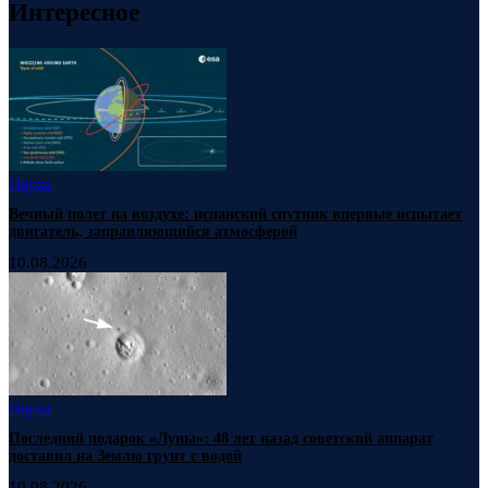
Интересное
Наука
Вечный полет на воздухе: испанский спутник впервые испытает
двигатель, заправляющийся атмосферой
10.08.2026
Наука
Последний подарок «Луны»: 48 лет назад советский аппарат
доставил на Землю грунт с водой
10.08.2026