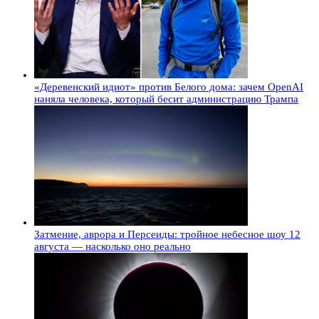
«Деревенский идиот» против Белого дома: зачем OpenAI
наняла человека, который бесит администрацию Трампа
Затмение, аврора и Персеиды: тройное небесное шоу 12
августа — насколько оно реально