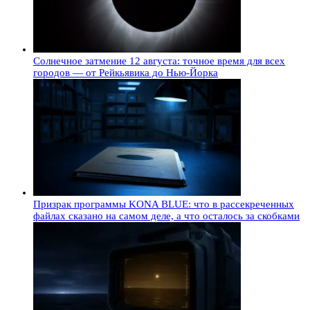
Солнечное затмение 12 августа: точное время для всех
городов — от Рейкьявика до Нью-Йорка
Призрак программы KONA BLUE: что в рассекреченных
файлах сказано на самом деле, а что осталось за скобками