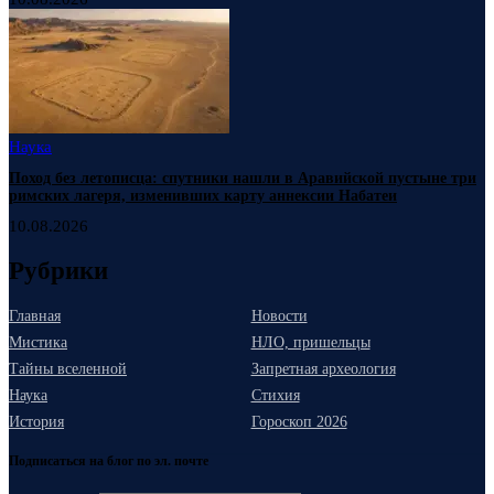
Наука
Поход без летописца: спутники нашли в Аравийской пустыне три
римских лагеря, изменивших карту аннексии Набатеи
10.08.2026
Рубрики
Главная
Новости
Мистика
НЛО, пришельцы
Тайны вселенной
Запретная археология
Наука
Стихия
История
Гороскоп 2026
Подписаться на блог по эл. почте