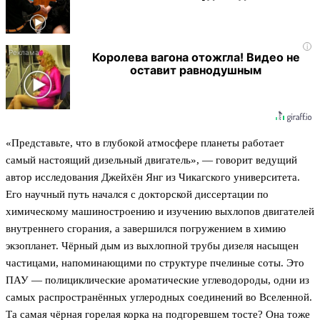
i
Королева вагона отожгла! Видео не
оставит равнодушным
«Представьте, что в глубокой атмосфере планеты работает
самый настоящий дизельный двигатель», — говорит ведущий
автор исследования Джейхён Янг из Чикагского университета.
Его научный путь начался с докторской диссертации по
химическому машиностроению и изучению выхлопов двигателей
внутреннего сгорания, а завершился погружением в химию
экзопланет. Чёрный дым из выхлопной трубы дизеля насыщен
частицами, напоминающими по структуре пчелиные соты. Это
ПАУ — полициклические ароматические углеводороды, одни из
самых распространённых углеродных соединений во Вселенной.
Та самая чёрная горелая корка на подгоревшем тосте? Она тоже