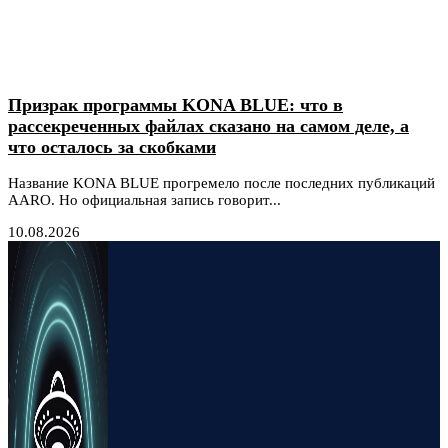
Призрак программы KONA BLUE: что в
рассекреченных файлах сказано на самом деле, а
что осталось за скобками
Название KONA BLUE прогремело после последних публикаций
AARO. Но официальная запись говорит...
10.08.2026