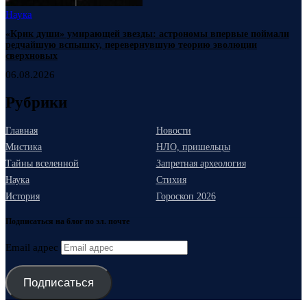
Наука
«Крик души» умирающей звезды: астрономы впервые поймали
редчайшую вспышку, перевернувшую теорию эволюции
сверхновых
06.08.2026
Рубрики
Главная
Новости
Мистика
НЛО, пришельцы
Тайны вселенной
Запретная археология
Наука
Стихия
История
Гороскоп 2026
Подписаться на блог по эл. почте
Email адрес
Подписаться