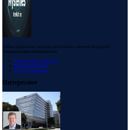
Тайны прошлого, загадки настоящего, версии будущего.
Энциклопедия непознанного.
Telegram
88k
Followers
RSS
23k
Followers
VK
23k
Followers
Интересное