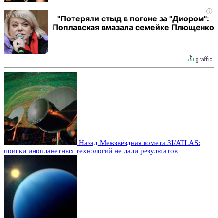
i
"Потеряли стыд в погоне за "Диором":
Поплавская вмазала семейке Плющенко
Назад
Межзвёздная комета 3I/ATLAS:
поиски инопланетных технологий не дали результатов