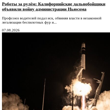
Роботы за рулём: Калифорнийские дальнобойщики
объявили войну администрации Ньюсома
Профсоюз водителей подал иск, обвиняя власти в незаконной
легализации беспилотных фур и...
07.08.2026