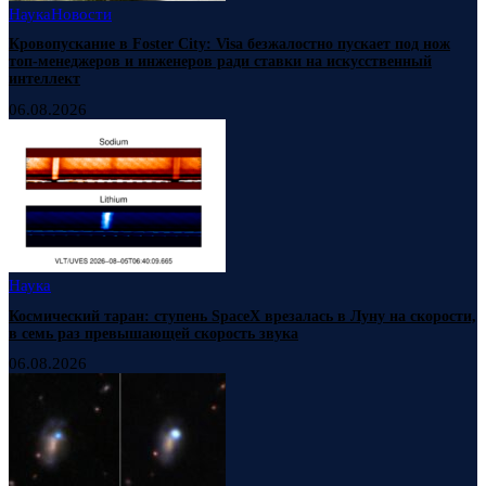
Наука
Новости
Кровопускание в Foster City: Visa безжалостно пускает под нож
топ-менеджеров и инженеров ради ставки на искусственный
интеллект
06.08.2026
Наука
Космический таран: ступень SpaceX врезалась в Луну на скорости,
в семь раз превышающей скорость звука
06.08.2026