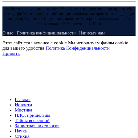
© Все права защищены. Все ™ и © всех продуктов, знаков, статей,
фотографий и прочих атрибутов принадлежат авторам или владельцам
лицензий на них. При использовании материалов ссылка на сайт
обязательна. © 2025 evmenov37.ru
О нас
Политика конфиденциальности
Написать нам
Этот сайт стал вкуснее с cookie Мы используем файлы cookie
для вашего удобства.
Политика Конфиденциальности
Принять
Главная
Новости
Мистика
НЛО, пришельцы
Тайны вселенной
Запретная археология
Наука
Стихия