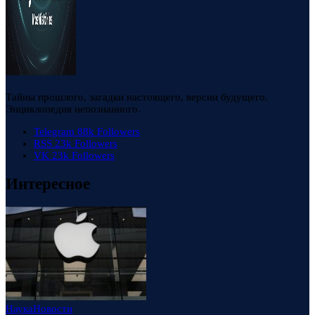
Тайны прошлого, загадки настоящего, версии будущего.
Энциклопедия непознанного.
Telegram
88k
Followers
RSS
23k
Followers
VK
23k
Followers
Интересное
Наука
Новости