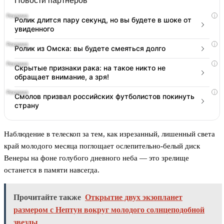
Новости партнеров
i
Ролик длится пару секунд, но вы будете в шоке от
увиденного
i
Ролик из Омска: вы будете смеяться долго
i
Скрытые признаки рака: на такое никто не
обращает внимание, а зря!
i
Смолов призвал российских футболистов покинуть
страну
Наблюдение в телескоп за тем, как изрезанный, лишенный света
край молодого месяца поглощает ослепительно-белый диск
Венеры на фоне голубого дневного неба — это зрелище
останется в памяти навсегда.
Прочитайте также
Открытие двух экзопланет
размером с Нептун вокруг молодого солнцеподобной
звезды