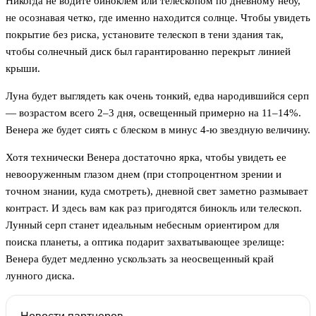
Никогда не водите биноклем или телескопом по дневному небу,
не осознавая четко, где именно находится солнце. Чтобы увидеть
покрытие без риска, установите телескоп в тени здания так,
чтобы солнечный диск был гарантированно перекрыт линией
крыши.
Луна будет выглядеть как очень тонкий, едва народившийся серп
— возрастом всего 2–3 дня, освещенный примерно на 11–14%.
Венера же будет сиять с блеском в минус 4-ю звездную величину.
Хотя технически Венера достаточно ярка, чтобы увидеть ее
невооруженным глазом днем (при стопроцентном зрении и
точном знании, куда смотреть), дневной свет заметно размывает
контраст. И здесь вам как раз пригодятся бинокль или телескоп.
Лунный серп станет идеальным небесным ориентиром для
поиска планеты, а оптика подарит захватывающее зрелище:
Венера будет медленно ускользать за неосвещенный край
лунного диска.