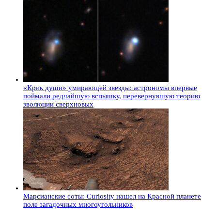
«Крик души» умирающей звезды: астрономы впервые
поймали редчайшую вспышку, перевернувшую теорию
эволюции сверхновых
Марсианские соты: Curiosity нашел на Красной планете
поле загадочных многоугольников