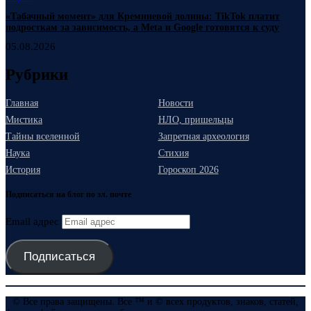
«Табачный момент» для Кремниевой долины: TikTok платит
подросткам за зависимость, а Meta и Google готовятся к суду
05.08.2026
Рубрики
Главная
Новости
Мистика
НЛО, пришельцы
Тайны вселенной
Запретная археология
Наука
Стихия
История
Гороскоп 2026
Подписаться на блог по эл. почте
Email адрес
Подписаться
© Все права защищены. Все ™ и © всех продуктов, знаков, статей,