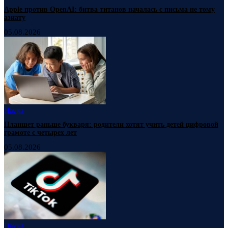
Apple против OpenAI: битва титанов началась с письма не тому
азиату
05.08.2026
Наука
Планшет раньше букваря: родители хотят учить детей цифровой
грамоте с четырех лет
05.08.2026
Наука