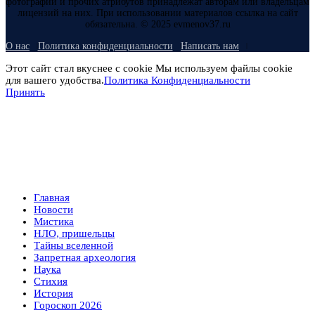
фотографий и прочих атрибутов принадлежат авторам или владельцам
лицензий на них. При использовании материалов ссылка на сайт
обязательна. © 2025 evmenov37.ru
О нас
Политика конфиденциальности
Написать нам
Этот сайт стал вкуснее с cookie Мы используем файлы cookie
для вашего удобства.
Политика Конфиденциальности
Принять
Главная
Новости
Мистика
НЛО, пришельцы
Тайны вселенной
Запретная археология
Наука
Стихия
История
Гороскоп 2026