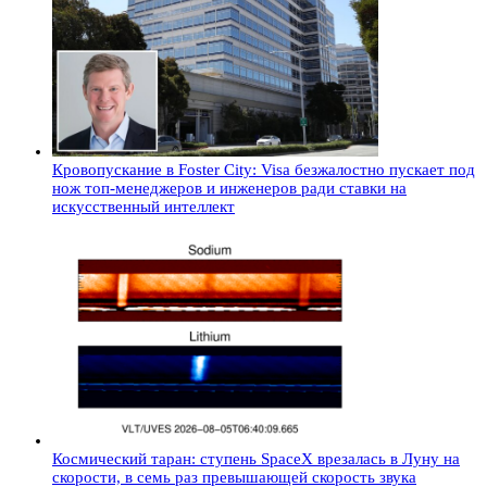
Кровопускание в Foster City: Visa безжалостно пускает под
нож топ-менеджеров и инженеров ради ставки на
искусственный интеллект
Космический таран: ступень SpaceX врезалась в Луну на
скорости, в семь раз превышающей скорость звука