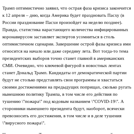
Трамп оптимистично заявил, что острая фаза кризиса закончится
к 12 апреля – дню, когда Америка будет праздновать Пасху (в
России празднование Пасхи произойдет на неделю позднее).
Правда, статистика нарастающего количества инфицированных
коронавирусом заставляет экспертов усомниться в столь
оптимистичном сценарии. Завершение острой фазы кризиса ими
относится на начало или даже середину лета. Вот тогда-то тема
президентских выборов точно станет главной в американских
СМИ. Очевидно, что ключевой фигурой в новостных лентах
станет Дональд Трамп. Кандидаты от демократической партии
будут не столько представлять свои программы и хвастаться
своими достижениями на предыдущих поприщах, сколько ругать
нынешнюю политику Трампа, в том числе его действия по
тушению \"пожара\" под кодовым названием \"COVID-19\". А
сторонники нынешнего президента будут, наоборот, всячески
превозносить его достижения, в том числе и в деле тушения
\"вирусного пожара\".