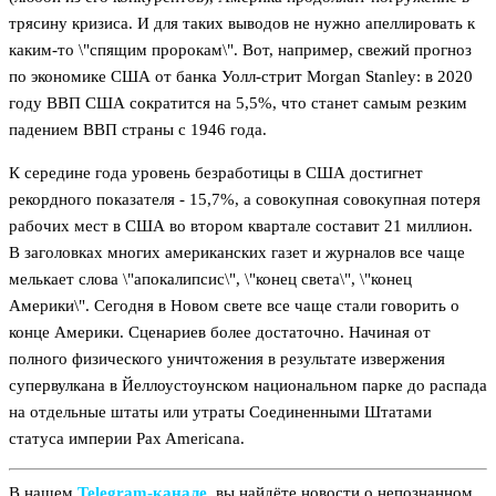
трясину кризиса. И для таких выводов не нужно апеллировать к
каким-то \"спящим пророкам\". Вот, например, свежий прогноз
по экономике США от банка Уолл-стрит Morgan Stanley: в 2020
году ВВП США сократится на 5,5%, что станет самым резким
падением ВВП страны с 1946 года.
К середине года уровень безработицы в США достигнет
рекордного показателя - 15,7%, а совокупная совокупная потеря
рабочих мест в США во втором квартале составит 21 миллион.
В заголовках многих американских газет и журналов все чаще
мелькает слова \"апокалипсис\", \"конец света\", \"конец
Америки\". Сегодня в Новом свете все чаще стали говорить о
конце Америки. Сценариев более достаточно. Начиная от
полного физического уничтожения в результате извержения
супервулкана в Йеллоустоунском национальном парке до распада
на отдельные штаты или утраты Соединенными Штатами
статуса империи Pax Americana.
В нашем
Telegram‑канале
, вы найдёте новости о непознанном,