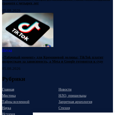
грамоте с четырех лет
05.08.2026
Наука
«Табачный момент» для Кремниевой долины: TikTok платит
подросткам за зависимость, а Meta и Google готовятся к суду
05.08.2026
Рубрики
Главная
Новости
Мистика
НЛО, пришельцы
Тайны вселенной
Запретная археология
Наука
Стихия
История
Гороскоп 2026