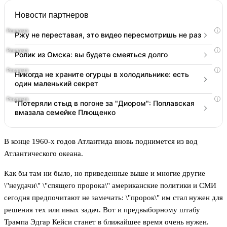
Новости партнеров
i
Ржу не переставая, это видео пересмотришь не раз
i
Ролик из Омска: вы будете смеяться долго
i
Никогда не храните огурцы в холодильнике: есть
один маленький секрет
i
"Потеряли стыд в погоне за "Диором": Поплавская
вмазала семейке Плющенко
В конце 1960-х годов Атлантида вновь поднимется из вод
Атлантического океана.
Как бы там ни было, но приведенные выше и многие другие
\"неудачи\" \"спящего пророка\" американские политики и СМИ
сегодня предпочитают не замечать: \"пророк\" им стал нужен для
решения тех или иных задач. Вот и предвыборному штабу
Трампа Эдгар Кейси станет в ближайшее время очень нужен.