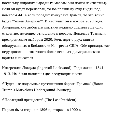
поскольку широким народным массам они почти неизвестны).
Если он будет переизбран, то по-прежнему будет идти под
номером 44. А если победит конкурент Трампа, то это точно
будет \"конец Америки\". И наступит он в ноябре 2020 года.
Американские любители мистики недавно сделали еще одно
открытие, имеющее отношение к персоне Дональда Трампа и
президентским выборам 2020. Речь идет о двух книгах,
обнаруженных в Библиотеке Конгресса США. Обе принадлежат
перу довольно известного более века назад американского
юриста и писателя
Ингерсолла Локвуда (Ingersoll Lockwood). Годы жизни: 1841-
1913. Им были написаны две следующие книги:
\"Чудесные подземные путешествия барона Трампа\" (Baron
Trump’s Marvelous Underground Journey);
\"Последний президент\" (The Last President).
Первая была издана в 1896 г., вторая - в 1900 г.