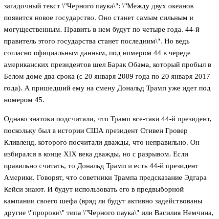
загадочный текст \"Черного паука\": \"Между двух океанов
появится новое государство. Оно станет самым сильным и
могущественным. Править в нем будут по четыре года. 44-й
правитель этого государства станет последним\". Но ведь
согласно официальным данным, под номером 44 в череде
американских президентов шел Барак Обама, который пробыл в
Белом доме два срока (с 20 января 2009 года по 20 января 2017
года). А пришедший ему на смену Дональд Трамп уже идет под
номером 45.
Однако знатоки подсчитали, что Трамп все-таки 44-й президент,
поскольку был в истории США президент Стивен Гровер
Кливленд, которого посчитали дважды, что неправильно. Он
избирался в конце XIX века дважды, но с разрывом. Если
правильно считать, то Дональд Трамп и есть 44-й президент
Америки. Говорят, что советники Трампа предсказание Эдгара
Кейси знают. И будут использовать его в предвыборной
кампании своего шефа (вряд ли будут активно задействованы
другие \"пророки\" типа \"Черного паука\" или Василия Немчина,