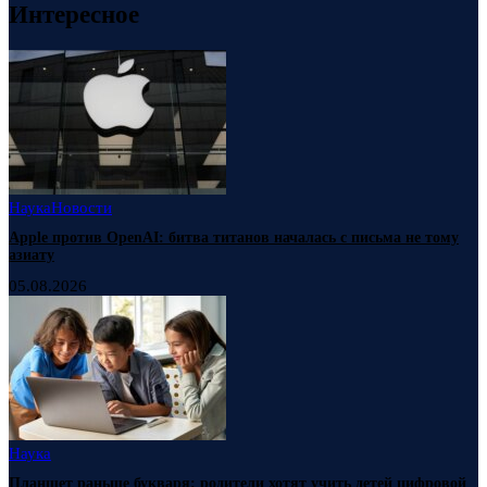
Интересное
Наука
Новости
Apple против OpenAI: битва титанов началась с письма не тому
азиату
05.08.2026
Наука
Планшет раньше букваря: родители хотят учить детей цифровой