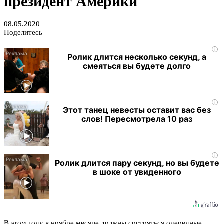
президент Америки
08.05.2020
Поделитесь
i
Ролик длится несколько секунд, а
смеяться вы будете долго
i
Этот танец невесты оставит вас без
слов! Пересмотрела 10 раз
i
Ролик длится пару секунд, но вы будете
в шоке от увиденного
В этом году в ноябре месяце должны состояться очередные