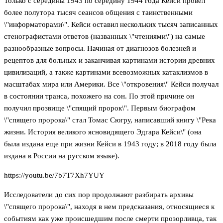
Только с середины 1943 по середину 1944 года Кейси провел
более полутора тысяч сеансов общения с таинственными
\"информаторами\". Кейси оставил нескольких тысяч записанных
стенографистами ответов (названных \"чтениями\") на самые
разнообразные вопросы. Начиная от диагнозов болезней и
рецептов для больных и заканчивая картинами истории древних
цивилизаций, а также картинами всевозможных катаклизмов в
масштабах мира или Америки. Все \"откровения\" Кейси получал
в состоянии транса, похожего на сон. По этой причине он
получил прозвище \"спящий пророк\". Первым биографом
\"спящего пророка\" стал Томас Сюгру, написавший книгу \"Река
жизни. История великого ясновидящего Эдгара Кейси\" (она
была издана еще при жизни Кейси в 1943 году; в 2018 году была
издана в России на русском языке).
https://youtu.be/7b7T7Xh7YUY
Исследователи до сих пор продолжают разбирать архивы
\"спящего пророка\", находя в нем предсказания, относящиеся к
событиям как уже происшедшим после смерти прозорливца, так