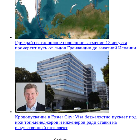
Где край света: полное солнечное затмение 12 августа
прочертит путь от льдов Гренландии до закатной Испании
Кровопускание в Foster City: Visa безжалостно пускает под
нож топ-менеджеров и инженеров ради ставки на
искусственный интеллект