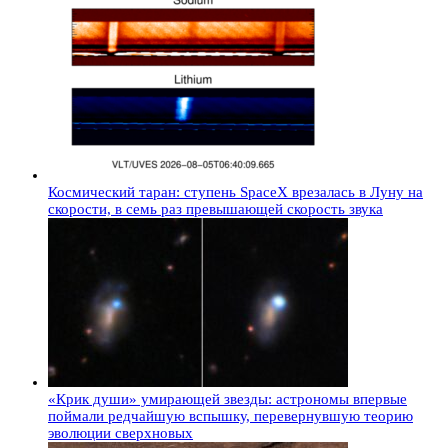
Космический таран: ступень SpaceX врезалась в Луну на
скорости, в семь раз превышающей скорость звука
«Крик души» умирающей звезды: астрономы впервые
поймали редчайшую вспышку, перевернувшую теорию
эволюции сверхновых