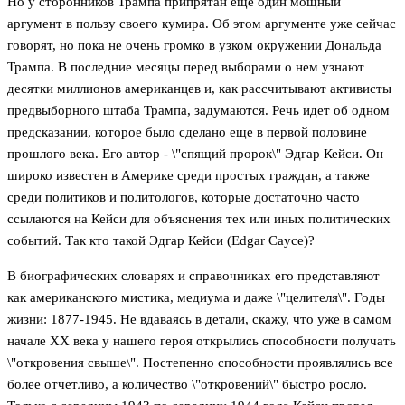
Но у сторонников Трампа припрятан еще один мощный
аргумент в пользу своего кумира. Об этом аргументе уже сейчас
говорят, но пока не очень громко в узком окружении Дональда
Трампа. В последние месяцы перед выборами о нем узнают
десятки миллионов американцев и, как рассчитывают активисты
предвыборного штаба Трампа, задумаются. Речь идет об одном
предсказании, которое было сделано еще в первой половине
прошлого века. Его автор - \"спящий пророк\" Эдгар Кейси. Он
широко известен в Америке среди простых граждан, а также
среди политиков и политологов, которые достаточно часто
ссылаются на Кейси для объяснения тех или иных политических
событий. Так кто такой Эдгар Кейси (Edgar Cayce)?
В биографических словарях и справочниках его представляют
как американского мистика, медиума и даже \"целителя\". Годы
жизни: 1877-1945. Не вдаваясь в детали, скажу, что уже в самом
начале ХХ века у нашего героя открылись способности получать
\"откровения свыше\". Постепенно способности проявлялись все
более отчетливо, а количество \"откровений\" быстро росло.