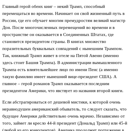
Главный герой обеих книг – некий Трамп, способный
перемещаться во времени. Начинает он свой жизненный путь в
России, где его обучает многим премудростям великий магистр
Дон. После многочисленных перемещений во времени и в
пространстве он оказывается в Соединенных Штатах, где
становится президентом страны. В книгах множество
поразительных буквальных совпадений с нынешним Трампом.
Так, книжный Трамп живет в отеле на Пятой Авеню (именно
здесь стоит Башня Трампа). В администрации вымышленного
Трампа есть влиятельнейшее лицо по имени Пенс (а именно
такую фамилию имеет нынешний вице-президент США). А
главное – герой романов Трамп оказывается последним
президентом Америки, что явствует из названия второй книги.
Если абстрагироваться от дешевой мистики, к которой очень
неравнодушен американский обыватель, то следует сказать, что
будущее Америки действительно очень мрачно. Независимо от
того, займет ли кресло 44-й президент (Дональд Трамп) или 45-й
(любой из его конкурентов), Америка продолжит погружение в