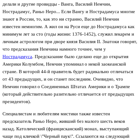
делали и другие провидцы - Ванга, Василий Немчин,
Нострадамус, Раньо Неро... Если Вангу и Нострадамуса многие
знают в России, то, как это ни странно, Василий Немчин
известен немногим. А жил он на Руси еще до Нострадамуса как
минимум лет за сто (годы жизни: 1376-1452), служил лекарем и
личным астрологом при дворе князя Василия II. Знатоки говорят,
что предсказания Немчина намного точнее, чем у
Нострадамуса
. Предсказание было сделано еще до открытия
Америки Колумбом, Немчин упоминал о некой заокеанской
стране. В которой 44-й правитель будет радикально отличаться
от 43 предыдущих, и он станет последним. Очевидно, что
Немчин говорил о Соединенных Штатах Америки и о Трампе
(который действительно разительно отличается от предыдущих
президентов).
Специалистам и любителям мистики также известен
предсказатель Раньо Неро, живший без малого шесть веков
назад. Католический (францисканский) монах, выступающий
чаще под кличкой \"Черный паук\". Ссылаются на следующий