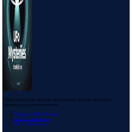
Тайны прошлого, загадки настоящего, версии будущего.
Энциклопедия непознанного.
Telegram
88k
Followers
RSS
23k
Followers
VK
23k
Followers