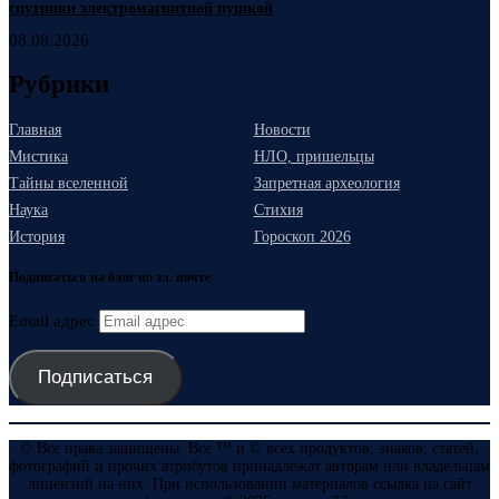
спутники электромагнитной пушкой
08.08.2026
Рубрики
Главная
Новости
Мистика
НЛО, пришельцы
Тайны вселенной
Запретная археология
Наука
Стихия
История
Гороскоп 2026
Подписаться на блог по эл. почте
Email адрес
Подписаться
© Все права защищены. Все ™ и © всех продуктов, знаков, статей,
фотографий и прочих атрибутов принадлежат авторам или владельцам
лицензий на них. При использовании материалов ссылка на сайт