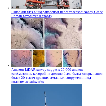
Широкий глаз в инфракрасном небе: телескоп Nancy Grace
Roman готовится к старту
Amazon LiDAR survey suggests 20,000 ancient
earАмазония, которой не должно было быть: лазеры нашли
более 20 тысяч древних земляных сооружений под
пологом лесаthworks