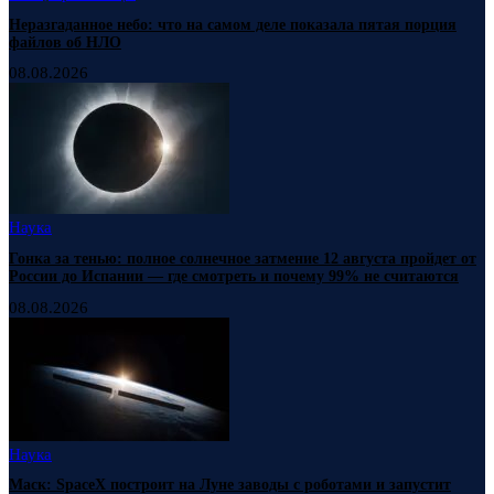
Неразгаданное небо: что на самом деле показала пятая порция
файлов об НЛО
08.08.2026
Наука
Гонка за тенью: полное солнечное затмение 12 августа пройдет от
России до Испании — где смотреть и почему 99% не считаются
08.08.2026
Наука
Маск: SpaceX построит на Луне заводы с роботами и запустит