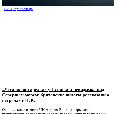
НЛО, пришельцы
«Летающая тарелка» у Гатвика и невидимка над
Северным морем: британские пилоты рассказали о
встречах с НЛО
Официальные отчеты UK Airprox Board раскрывают
шокирующие подробности опасных сближений пассажирских