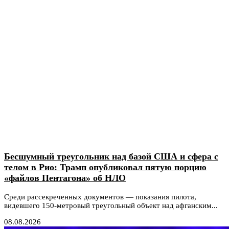
Бесшумный треугольник над базой США и сфера с
телом в Рио: Трамп опубликовал пятую порцию
«файлов Пентагона» об НЛО
Среди рассекреченных документов — показания пилота,
видевшего 150-метровый треугольный объект над афганским...
08.08.2026