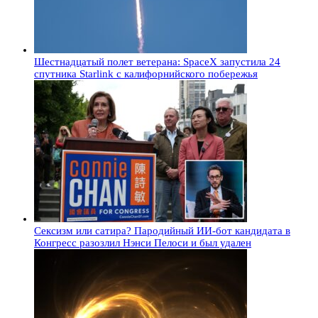
Шестнадцатый полет ветерана: SpaceX запустила 24
спутника Starlink с калифорнийского побережья
Сексизм или сатира? Пародийный ИИ-бот кандидата в
Конгресс разозлил Нэнси Пелоси и был удален