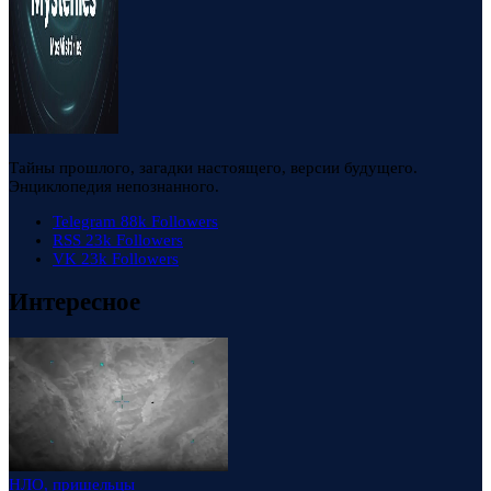
Тайны прошлого, загадки настоящего, версии будущего.
Энциклопедия непознанного.
Telegram
88k
Followers
RSS
23k
Followers
VK
23k
Followers
Интересное
НЛО, пришельцы