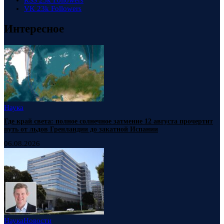
RSS
23k
Followers
VK
23k
Followers
Интересное
Наука
Где край света: полное солнечное затмение 12 августа прочертит
путь от льдов Гренландии до закатной Испании
06.08.2026
Наука
Новости