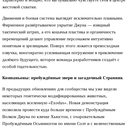
характерно и мощно, что вы буквально чувствуете себя в центре
жестокой схватки.
Движения и боевая система выглядят исключительно плавными.
Фирменное развёртываемое укрытие Джуна — изящный
тактический штрих, а его кошачья пластика и органичность
перемещений делают управление персонажем интуитивно
понятным и зрелищным. Поверх этого ложится превосходная
озвучка, многократно усиливающая погружение в приключение
далёкого будущего, которое команда разработчиков создаёт с
особой тщательностью.
Компаньоны: пробуждённые звери и загадочный Странник
В предыдущих обновлениях для сообщества мы уже видели
некоторых генетически модифицированных животных,
населяющих вселенную «Exodus». Новая демонстрация
позволила провести куда больше времени с Пробуждённым
Волком Джуна по кличке Хьюстон, с очаровательным
Пробуждённым Осьминогом по имени Солт и с величественным