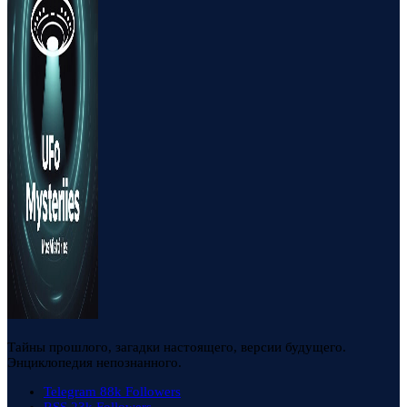
Тайны прошлого, загадки настоящего, версии будущего.
Энциклопедия непознанного.
Telegram
88k
Followers