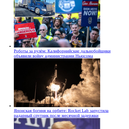
Роботы за рулём: Калифорнийские дальнобойщики
объявили войну администрации Ньюсома
Японская богиня на орбите: Rocket Lab запустила
радарный спутник после месячной задержки