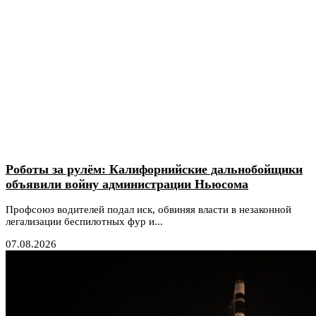
Роботы за рулём: Калифорнийские дальнобойщики
объявили войну администрации Ньюсома
Профсоюз водителей подал иск, обвиняя власти в незаконной
легализации беспилотных фур и...
07.08.2026