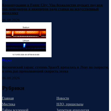
Кровопускание в Foster City: Visa безжалостно пускает под нож
топ-менеджеров и инженеров ради ставки на искусственный
интеллект
06.08.2026
Наука
Космический таран: ступень SpaceX врезалась в Луну на скорости,
в семь раз превышающей скорость звука
06.08.2026
Рубрики
Главная
Новости
Мистика
НЛО, пришельцы
Тайны вселенной
Запретная археология