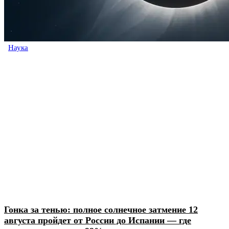
Наука
Гонка за тенью: полное солнечное затмение 12
августа пройдет от России до Испании — где