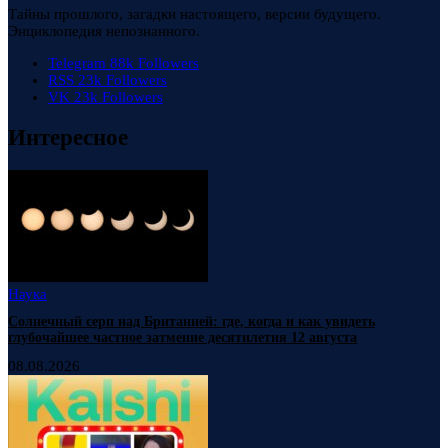
Тайны прошлого, загадки настоящего, версии будущего.
Энциклопедия непознанного.
Telegram
88k
Followers
RSS
23k
Followers
VK
23k
Followers
Интересное
Наука
Солнечный серп над Британией: где, когда и как увидеть
глубочайшее частное затмение десятилетия 12 августа
08.08.2026