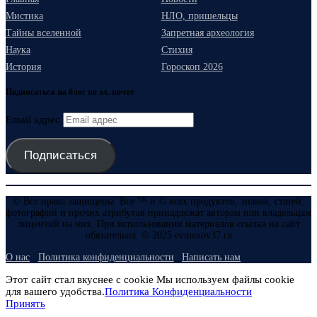
Мистика
НЛО, пришельцы
Тайны вселенной
Запретная археология
Наука
Стихия
История
Гороскоп 2026
Подписаться на блог по эл. почте
Email адрес
Подписаться
© Все права защищены. Все ™ и © всех продуктов, знаков, статей,
фотографий и прочих атрибутов принадлежат авторам или владельцам
лицензий на них. При использовании материалов ссылка на сайт
обязательна. © 2025 evmenov37.ru
О нас
Политика конфиденциальности
Написать нам
Этот сайт стал вкуснее с cookie Мы используем файлы cookie
для вашего удобства.
Политика Конфиденциальности
Принять