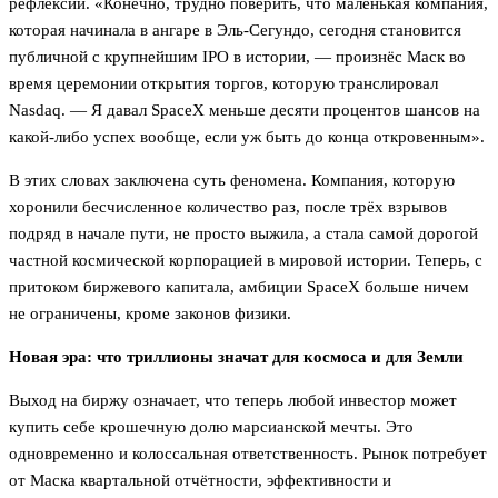
рефлексии. «Конечно, трудно поверить, что маленькая компания,
которая начинала в ангаре в Эль-Сегундо, сегодня становится
публичной с крупнейшим IPO в истории, — произнёс Маск во
время церемонии открытия торгов, которую транслировал
Nasdaq. — Я давал SpaceX меньше десяти процентов шансов на
какой-либо успех вообще, если уж быть до конца откровенным».
В этих словах заключена суть феномена. Компания, которую
хоронили бесчисленное количество раз, после трёх взрывов
подряд в начале пути, не просто выжила, а стала самой дорогой
частной космической корпорацией в мировой истории. Теперь, с
притоком биржевого капитала, амбиции SpaceX больше ничем
не ограничены, кроме законов физики.
Новая эра: что триллионы значат для космоса и для Земли
Выход на биржу означает, что теперь любой инвестор может
купить себе крошечную долю марсианской мечты. Это
одновременно и колоссальная ответственность. Рынок потребует
от Маска квартальной отчётности, эффективности и