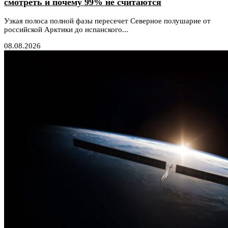
смотреть и почему 99% не считаются
Узкая полоса полной фазы пересечет Северное полушарие от
российской Арктики до испанского...
08.08.2026