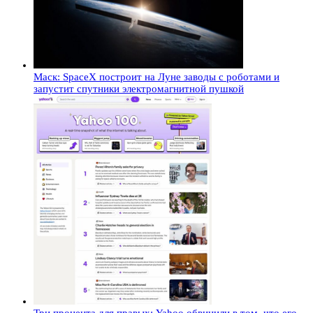
Маск: SpaceX построит на Луне заводы с роботами и
запустит спутники электромагнитной пушкой