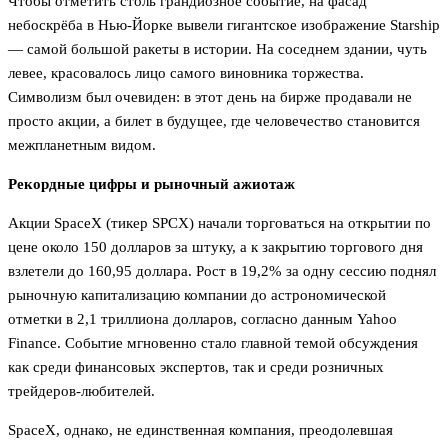
Чтобы отметить столь грандиозное событие, на фасад
небоскрёба в Нью-Йорке вывели гигантское изображение Starship
— самой большой ракеты в истории. На соседнем здании, чуть
левее, красовалось лицо самого виновника торжества.
Символизм был очевиден: в этот день на бирже продавали не
просто акции, а билет в будущее, где человечество становится
межпланетным видом.
Рекордные цифры и рыночный ажиотаж
Акции SpaceX (тикер SPCX) начали торговаться на открытии по
цене около 150 долларов за штуку, а к закрытию торгового дня
взлетели до 160,95 доллара. Рост в 19,2% за одну сессию поднял
рыночную капитализацию компании до астрономической
отметки в 2,1 триллиона долларов, согласно данным Yahoo
Finance. Событие мгновенно стало главной темой обсуждения
как среди финансовых экспертов, так и среди розничных
трейдеров-любителей.
SpaceX, однако, не единственная компания, преодолевшая