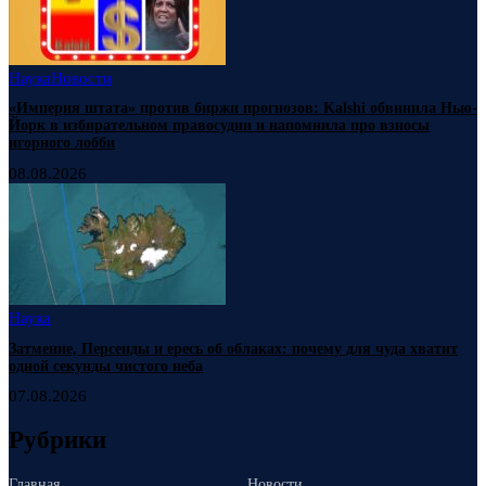
Наука
Новости
«Империя штата» против биржи прогнозов: Kalshi обвинила Нью-
Йорк в избирательном правосудии и напомнила про взносы
игорного лобби
08.08.2026
Наука
Затмение, Персеиды и ересь об облаках: почему для чуда хватит
одной секунды чистого неба
07.08.2026
Рубрики
Главная
Новости