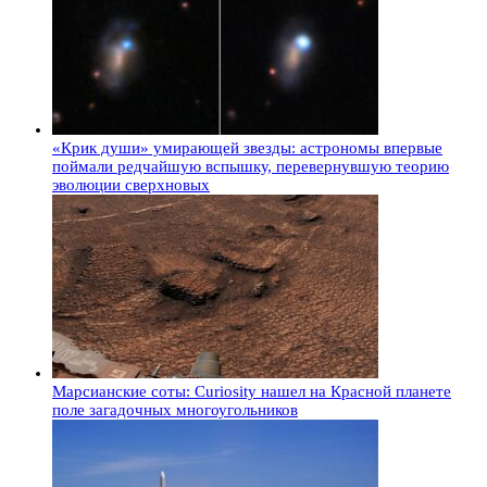
«Крик души» умирающей звезды: астрономы впервые
поймали редчайшую вспышку, перевернувшую теорию
эволюции сверхновых
Марсианские соты: Curiosity нашел на Красной планете
поле загадочных многоугольников