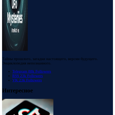
Тайны прошлого, загадки настоящего, версии будущего.
Энциклопедия непознанного.
Telegram
88k
Followers
RSS
23k
Followers
VK
23k
Followers
Интересное