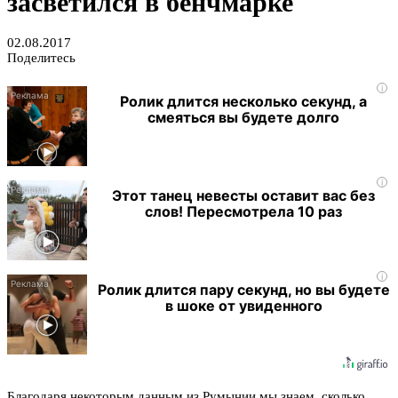
засветился в бенчмарке
02.08.2017
Поделитесь
i
Ролик длится несколько секунд, а
смеяться вы будете долго
i
Этот танец невесты оставит вас без
слов! Пересмотрела 10 раз
i
Ролик длится пару секунд, но вы будете
в шоке от увиденного
Благодаря некоторым данным из Румынии мы знаем, сколько