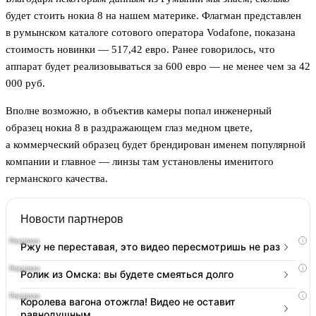
будет стоить нокиа 8 на нашем материке. Флагман представлен
в румынском каталоге сотового оператора Vodafone, показана
стоимость новинки — 517,42 евро. Ранее говорилось, что
аппарат будет реализовываться за 600 евро — не менее чем за 42
000 руб.
Вполне возможно, в объектив камеры попал инженерный
образец нокиа 8 в раздражающем глаз медном цвете,
а коммерческий образец будет брендирован именем популярной
компании и главное — линзы там установлены именитого
германского качества.
Новости партнеров
i
Ржу не переставая, это видео пересмотришь не раз
i
Ролик из Омска: вы будете смеяться долго
i
Королева вагона отожгла! Видео не оставит
равнодушным