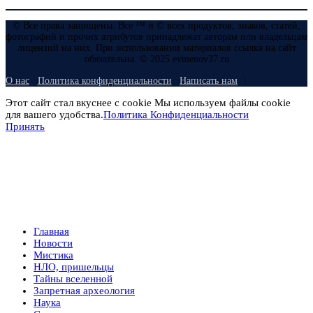
© Все права защищены. Все ™ и © всех продуктов, знаков, статей,
фотографий и прочих атрибутов принадлежат авторам или владельцам
лицензий на них. При использовании материалов ссылка на сайт
обязательна. © 2025 evmenov37.ru
О нас
Политика конфиденциальности
Написать нам
Этот сайт стал вкуснее с cookie Мы используем файлы cookie
для вашего удобства.
Политика Конфиденциальности
Принять
Главная
Новости
Мистика
НЛО, пришельцы
Тайны вселенной
Запретная археология
Наука