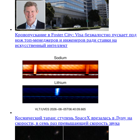
Кровопускание в Foster City: Visa безжалостно пускает под
нож топ-менеджеров и инженеров ради ставки на
искусственный интеллект
Космический таран: ступень SpaceX врезалась в Луну на
скорости, в семь раз превышающей скорость звука