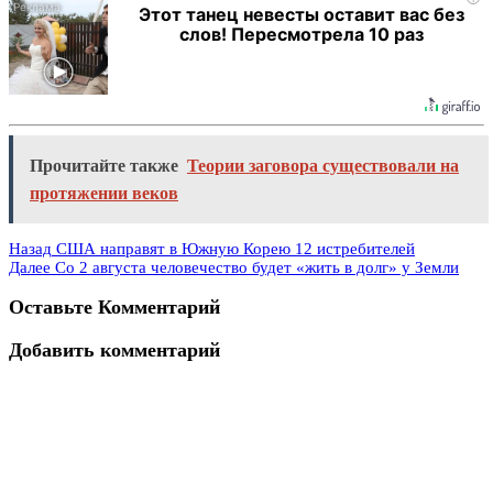
Этот танец невесты оставит вас без
слов! Пересмотрела 10 раз
Прочитайте также
Теории заговора существовали на
протяжении веков
Назад
CША направят в Южную Корею 12 истребителей
Далее
Со 2 августа человечество будет «жить в долг» у Земли
Оставьте Комментарий
Добавить комментарий