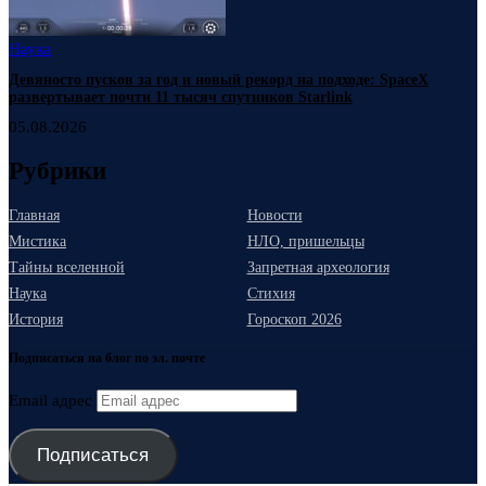
Наука
Девяносто пусков за год и новый рекорд на подходе: SpaceX
развертывает почти 11 тысяч спутников Starlink
05.08.2026
Рубрики
Главная
Новости
Мистика
НЛО, пришельцы
Тайны вселенной
Запретная археология
Наука
Стихия
История
Гороскоп 2026
Подписаться на блог по эл. почте
Email адрес
Подписаться