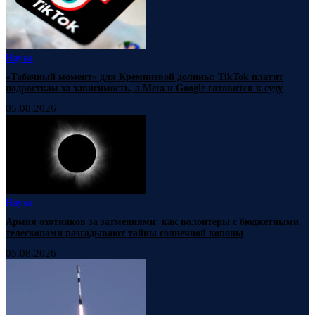
Наука
«Табачный момент» для Кремниевой долины: TikTok платит
подросткам за зависимость, а Meta и Google готовятся к суду
05.08.2026
Наука
Армия охотников за затмениями: как волонтеры с бюджетными
телескопами разгадывают тайны солнечной короны
05.08.2026