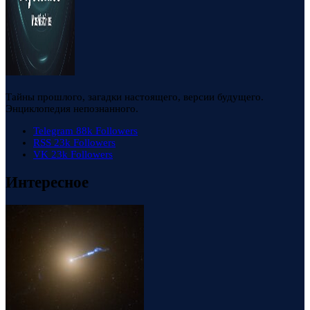
Тайны прошлого, загадки настоящего, версии будущего.
Энциклопедия непознанного.
Telegram
88k
Followers
RSS
23k
Followers
VK
23k
Followers
Интересное