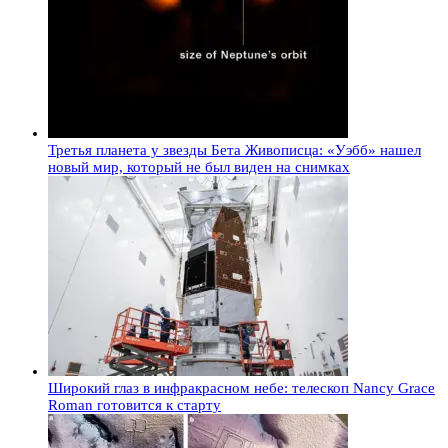
Третья планета у звезды Бета Живописца: «Уэбб» нашел
новый мир, который не был виден на снимках
Широкий глаз в инфракрасном небе: телескоп Nancy Grace
Roman готовится к старту