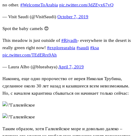
no other.
#WelcomeToArabia
pic.twitter.com/JdZEyx67vQ
— Visit Saudi (@VisitSaudi)
October 7, 2019
Spot the baby camels 😍
This meadow is just outside of
#Riyadh
- everywhere in the desert is
really green right now!
#explorearabia
#saudi
#ksa
pic.twitter.com/TEdERrs9Ah
— Laura Alho (@blueabaya)
April 7, 2019
Наконец, еще одно пророчество от иерея Николая Трубина,
сделанное около 30 лет назад и казавшееся всем невозможным.
Но, с началом карантина сбываться он начинает только сейчас:
Таким образом, хотя Галилейское море и довольно далеко –