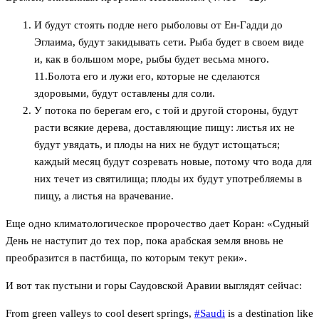
И будут стоять подле него рыболовы от Ен-Гадди до
Эглаима, будут закидывать сети. Рыба будет в своем виде
и, как в большом море, рыбы будет весьма много.
11.Болота его и лужи его, которые не сделаются
здоровыми, будут оставлены для соли.
У потока по берегам его, с той и другой стороны, будут
расти всякие дерева, доставляющие пищу: листья их не
будут увядать, и плоды на них не будут истощаться;
каждый месяц будут созревать новые, потому что вода для
них течет из святилища; плоды их будут употребляемы в
пищу, а листья на врачевание.
Еще одно климатологическое пророчество дает Коран: «Судный
День не наступит до тех пор, пока арабская земля вновь не
преобразится в пастбища, по которым текут реки».
И вот так пустыни и горы Саудовской Аравии выглядят сейчас:
From green valleys to cool desert springs,
#Saudi
is a destination like