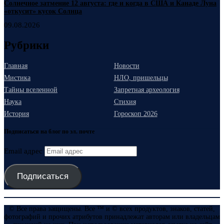
Солнечное затмение 12 августа: где и когда в США и Канаде Луна
«откусит» кусок Солнца
09.08.2026
Рубрики
Главная
Новости
Мистика
НЛО, пришельцы
Тайны вселенной
Запретная археология
Наука
Стихия
История
Гороскоп 2026
Подписаться на блог по эл. почте
Email адрес
Подписаться
© Все права защищены. Все ™ и © всех продуктов, знаков, статей,
фотографий и прочих атрибутов принадлежат авторам или владельцам