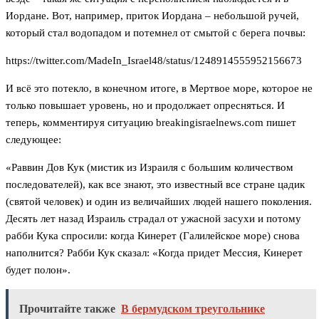
Иордане. Вот, например, приток Иордана – небольшой ручей,
который стал водопадом и потемнел от смытой с берега почвы:
https://twitter.com/MadeIn_Israel48/status/1248914555952156673
И всё это потекло, в конечном итоге, в Мертвое море, которое не
только повышает уровень, но и продолжает опресняться. И
теперь, комментируя ситуацию breakingisraelnews.com пишет
следующее:
«Раввин Дов Кук (мистик из Израиля с большим количеством
последователей), как все знают, это известный все стране цадик
(святой человек) и один из величайших людей нашего поколения.
Десять лет назад Израиль страдал от ужасной засухи и потому
рабби Кука спросили: когда Кинерет (Галилейское море) снова
наполнится? Рабби Кук сказал: «Когда придет Мессия, Кинерет
будет полон».
Прочитайте также
В бермудском треугольнике