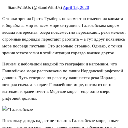
— StandWithUs (@StandWithUs)
April 13, 2020
С точки зрения Греты Тумберг, повсеместно изменения климата
и борьбы за мир во всем мире ситуация с Галилейским морем
весьма интересная: озера повсеместно пересыхают, реки мелеют,
огромные водопады перестают работать – а тут вдруг появилось
море посреди пустыни. Это довольно странно. Однако, с точки
зрения эсхатологии в этой ситуации гораздо важнее другое.
Начнем к небольшой вводной по географии и напомним, что
Галилейское море расположено по линии Иорданской рифтовой
долины. Чуть севернее по разлому начинается река Иордан,
которая сначала впадает Галилейское море, потом из него
вытекает и далее течет в Мертвое море – еще одно озеро
рифтовой долины:
Поскольку дождь падает не только в Галилейское море, а льет
везде – такая же ситуация с переполнением наблюдается и в