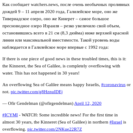
Как сообщает watchers.news, после очень необычных проливных
дождей 9 – 11 апреля 2020 года, Галилейское море, оно же
Тивериадское озеро, оно же Кинерет – самое большое
пресноводное озеро Израиля – резко увеличило свой объем,
остановившись всего в 21 см (8,3 дюйма) ниже верхней красной
линии или максимальной вместимости. Такой уровень воды
наблюдается в Галилейское море впервые с 1992 года:
If there is one piece of good news in these troubled times, this is it:
the Kinneret, the Sea of Galilee, is completely overflowing with
water. This has not happened in 30 years!
An overflowing Sea of Galilee means happy Israelis,
#coronavirus
or
not.
pic.twitter.com/g8HznuIDEj
— Ofir Gendelman (@ofirgendelman)
April 12, 2020
#ICYMI
- WATCH: Some incredible news! For the first time in
almost 30 years, the Kinneret (Sea of Galilee) in northern
#Israel
is
overflowing.
pic.twitter.com/2NKue22R7Z