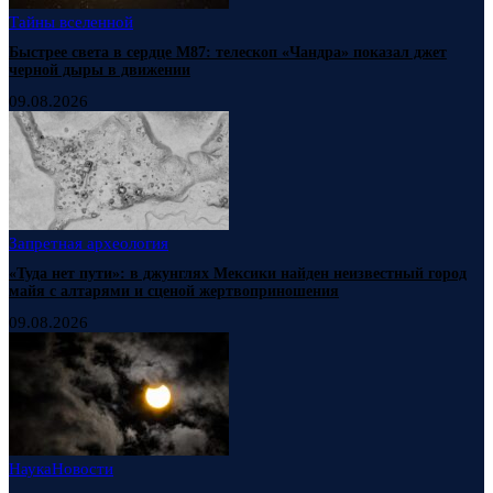
Тайны вселенной
Быстрее света в сердце М87: телескоп «Чандра» показал джет
черной дыры в движении
09.08.2026
Запретная археология
«Туда нет пути»: в джунглях Мексики найден неизвестный город
майя с алтарями и сценой жертвоприношения
09.08.2026
Наука
Новости