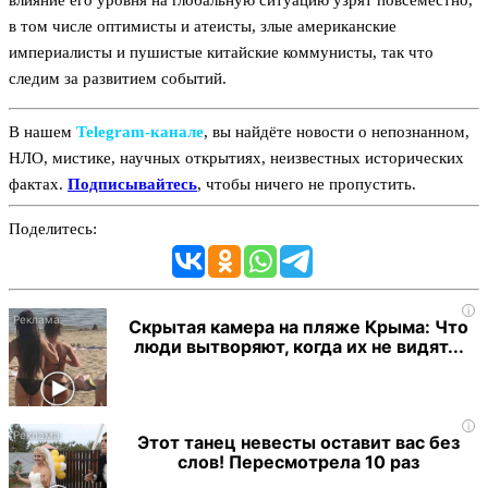
влияние его уровня на глобальную ситуацию узрят повсеместно,
в том числе оптимисты и атеисты, злые американские
империалисты и пушистые китайские коммунисты, так что
следим за развитием событий.
В нашем
Telegram‑канале
, вы найдёте новости о непознанном,
НЛО, мистике, научных открытиях, неизвестных исторических
фактах.
Подписывайтесь
, чтобы ничего не пропустить.
Поделитесь:
i
Скрытая камера на пляже Крыма: Что
люди вытворяют, когда их не видят...
i
Этот танец невесты оставит вас без
слов! Пересмотрела 10 раз