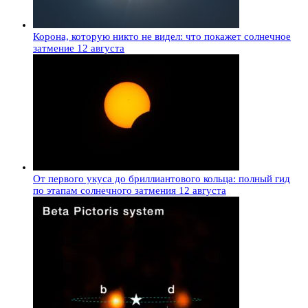
Корона, которую никто не видел: что покажет солнечное
затмение 12 августа
От первого укуса до бриллиантового кольца: полный гид
по этапам солнечного затмения 12 августа