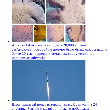
Amazon LiDAR survey suggests 20,000 ancient
earАмазония, которой не должно было быть: лазеры нашли
более 20 тысяч древних земляных сооружений под
пологом лесаthworks
Шестнадцатый полет ветерана: SpaceX запустила 24
спутника Starlink с калифорнийского побережья