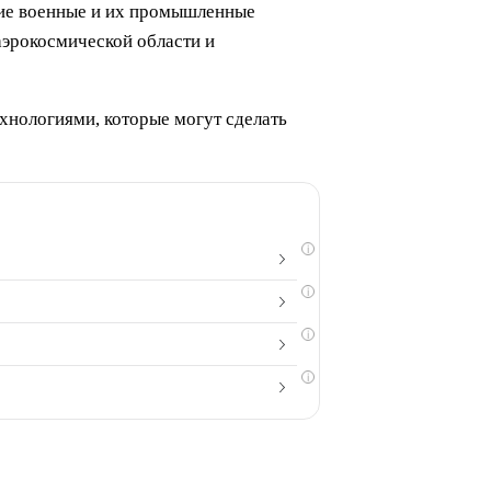
кие военные и их промышленные
аэрокосмической области и
хнологиями, которые могут сделать
i
i
i
i