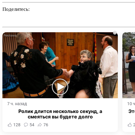
Поделитесь:
i
7 ч. назад
10 
Ролик длится несколько секунд, а
Эт
смеяться вы будете долго
128
54
76