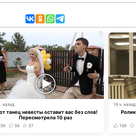
i
ч. назад
16 ч. назад
от танец невесты оставит вас без слов!
Ролик
Пересмотрела 10 раз
230
54
37
100