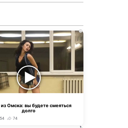
i
 из Омска: вы будете смеяться
долго
54
74