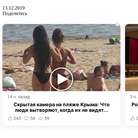
13.12.2019
Поделитесь
i
14 ч. назад
3 ч
Скрытая камера на пляже Крыма: Что
Ро
люди вытворяют, когда их не видят...
245
54
59