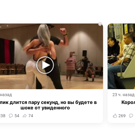
i
. назад
23 ч. назад
лик длится пару секунд, но вы будете в
Корол
шоке от увиденного
238
54
74
269