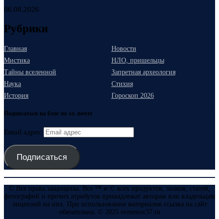
06.08.2026
Рубрики
Главная
Новости
Мистика
НЛО, пришельцы
Тайны вселенной
Запретная археология
Наука
Стихия
История
Гороскоп 2026
Подписаться на блог по эл. почте
Email адрес
Подписаться
© Все права защищены. Все ™ и © всех продуктов, знаков, статей,
фотографий и прочих атрибутов принадлежат авторам или владельцам
лицензий на них. При использовании материалов ссылка на сайт
обязательна. © 2025 evmenov37.ru