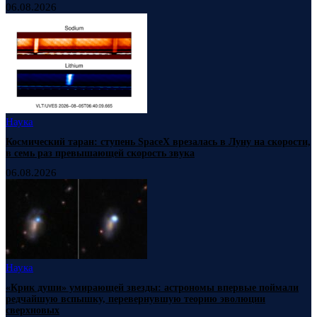
06.08.2026
Наука
Космический таран: ступень SpaceX врезалась в Луну на скорости,
в семь раз превышающей скорость звука
06.08.2026
Наука
«Крик души» умирающей звезды: астрономы впервые поймали
редчайшую вспышку, перевернувшую теорию эволюции
сверхновых