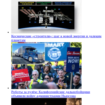
Космические «строители»: шаг к новой энергии и далеким
планетам
Роботы за рулём: Калифорнийские дальнобойщики
объявили войну администрации Ньюсома