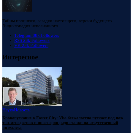
Тайны прошлого, загадки настоящего, версии будущего.
Энциклопедия непознанного.
Telegram
88k
Followers
RSS
23k
Followers
VK
23k
Followers
Интересное
Наука
Новости
Кровопускание в Foster City: Visa безжалостно пускает под нож
топ-менеджеров и инженеров ради ставки на искусственный
интеллект