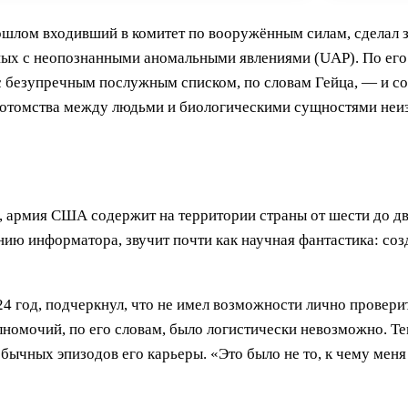
шлом входивший в комитет по вооружённым силам, сделал з
ых с неопознанными аномальными явлениями (UAP). По его с
 безупречным послужным списком, по словам Гейца, — и с
 потомства между людьми и биологическими сущностями неи
 армия США содержит на территории страны от шести до две
ию информатора, звучит почти как научная фантастика: соз
4 год, подчеркнул, что не имел возможности лично провери
номочий, по его словам, было логистически невозможно. Тем
бычных эпизодов его карьеры. «Это было не то, к чему мен