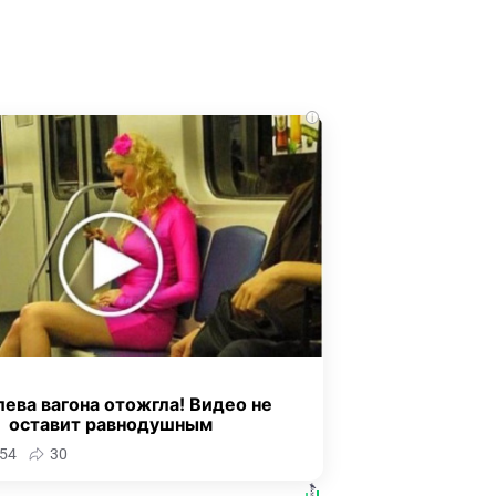
i
ева вагона отожгла! Видео не
оставит равнодушным
54
30