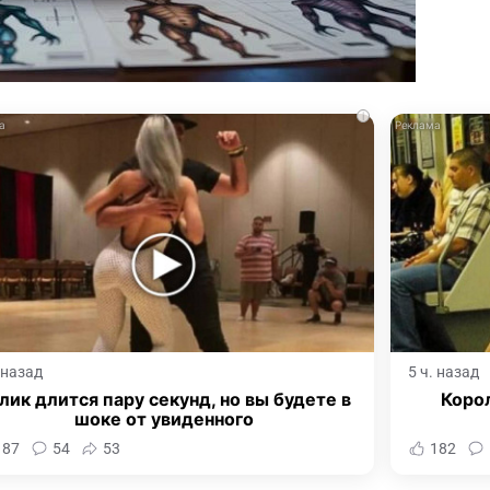
i
. назад
5 ч. назад
лик длится пару секунд, но вы будете в
Корол
шоке от увиденного
187
54
53
182