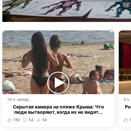
i
16 ч. назад
3 ч
Скрытая камера на пляже Крыма: Что
Ро
люди вытворяют, когда их не видят...
189
54
54