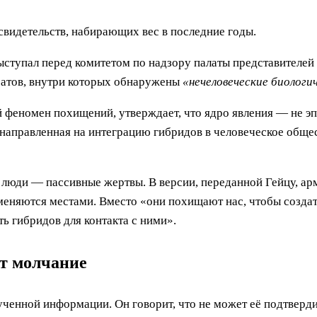
 свидетельств, набирающих вес в последние годы.
ыступал перед комитетом по надзору палаты представителей
атов, внутри которых обнаружены
«нечеловеческие биологи
 феномен похищений, утверждает, что ядро явления — не эп
направленная на интеграцию гибридов в человеческое общес
а люди — пассивные жертвы. В версии, переданной Гейцу, а
меняются местами. Вместо «они похищают нас, чтобы созда
ь гибридов для контакта с ними».
ет молчание
ченной информации. Он говорит, что не может её подтвердит