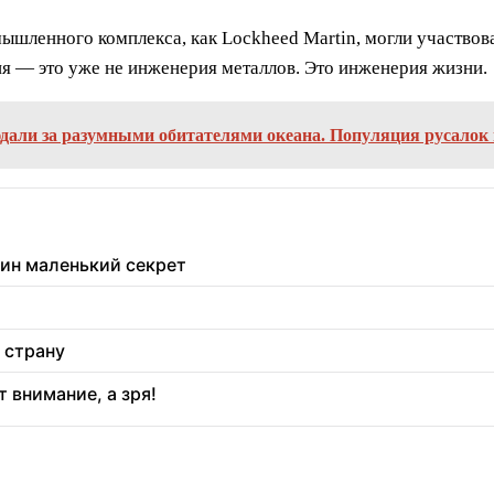
мышленного комплекса, как Lockheed Martin, могли участво
ия — это уже не инженерия металлов. Это инженерия жизни.
али за разумными обитателями океана. Популяция русалок 
дин маленький секрет
 страну
 внимание, а зря!