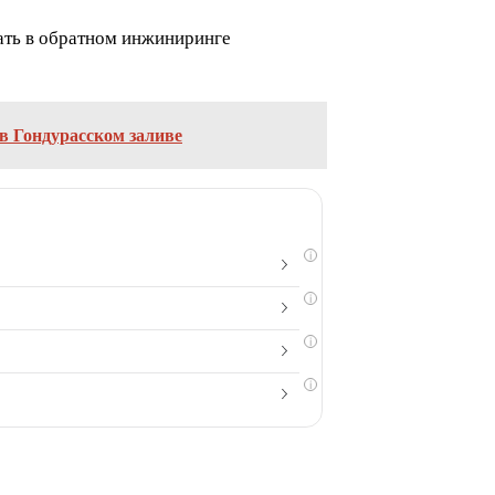
вать в обратном инжиниринге
в Гондурасском заливе
i
i
i
i