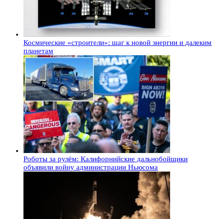
Космические «строители»: шаг к новой энергии и далеким
планетам
Роботы за рулём: Калифорнийские дальнобойщики
объявили войну администрации Ньюсома