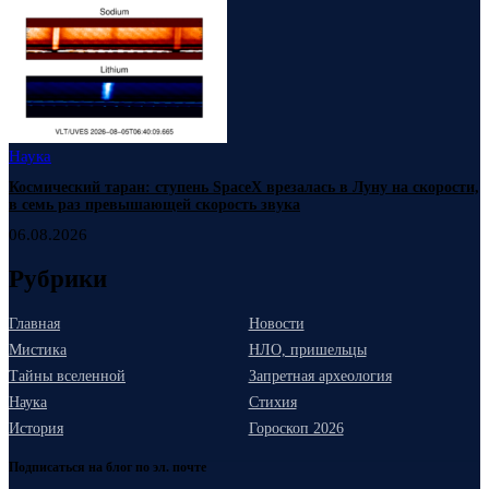
Наука
Космический таран: ступень SpaceX врезалась в Луну на скорости,
в семь раз превышающей скорость звука
06.08.2026
Рубрики
Главная
Новости
Мистика
НЛО, пришельцы
Тайны вселенной
Запретная археология
Наука
Стихия
История
Гороскоп 2026
Подписаться на блог по эл. почте