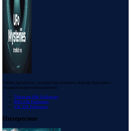
Тайны прошлого, загадки настоящего, версии будущего.
Энциклопедия непознанного.
Telegram
88k
Followers
RSS
23k
Followers
VK
23k
Followers
Интересное