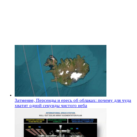
Затмение, Персеиды и ересь об облаках: почему для чуда
хватит одной секунды чистого неба