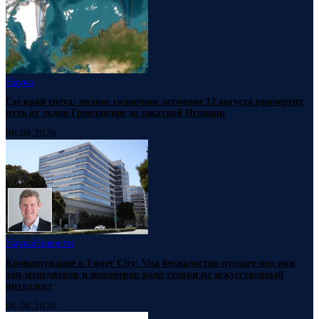
Наука
Где край света: полное солнечное затмение 12 августа прочертит
путь от льдов Гренландии до закатной Испании
06.08.2026
Наука
Новости
Кровопускание в Foster City: Visa безжалостно пускает под нож
топ-менеджеров и инженеров ради ставки на искусственный
интеллект
06.08.2026