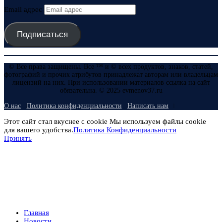
Email адрес
Подписаться
© Все права защищены. Все ™ и © всех продуктов, знаков, статей,
фотографий и прочих атрибутов принадлежат авторам или владельцам
лицензий на них. При использовании материалов ссылка на сайт
обязательна. © 2025 evmenov37.ru
О нас
Политика конфиденциальности
Написать нам
Этот сайт стал вкуснее с cookie Мы используем файлы cookie
для вашего удобства.
Политика Конфиденциальности
Принять
Главная
Новости