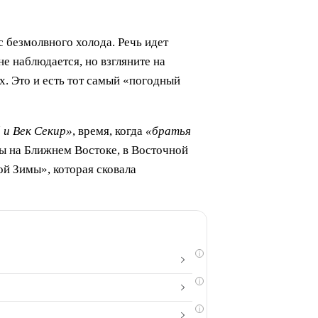
с безмолвного холода. Речь идет
е наблюдается, но взгляните на
. Это и есть тот самый «погодный
 и Век Секир»
, время, когда
«братья
ты на Ближнем Востоке, в Восточной
й Зимы», которая сковала
i
i
i