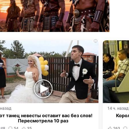
i
. назад
14 ч. назад
от танец невесты оставит вас без слов!
Корол
Пересмотрела 10 раз
248
54
35
263