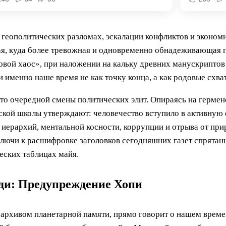
 геополитических разломах, эскалации конфликтов и эконом
ая, куда более тревожная и одновременно обнадеживающая п
овой хаос», при наложении на кальку древних манускриптов
 именно наше время не как точку конца, а как родовые схва
сто очередной смены политических элит. Опираясь на гермен
ской школы утверждают: человечество вступило в активную 
х иерархий, ментальной косности, коррупции и отрыва от пр
лючи к расшифровке заголовков сегодняшних газет спрятаны
еских таблицах майя.
рди: Предупреждение Хопи
архивом планетарной памяти, прямо говорит о нашем време