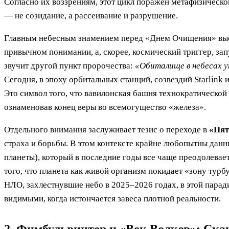
Согласно их воззрениям, этот цикл поражен метафизическо
— не созидание, а рассеивание и разрушение.
Главным небесным знамением перед «Днем Очищения» вы
привычном понимании, а, скорее, космический триггер, за
звучит другой пункт пророчества:
«Обиталище в небесах у
Сегодня, в эпоху орбитальных станций, созвездий Starlink
Это символ того, что вавилонская башня технократическо
ознаменовав конец веры во всемогущество «железа».
Отдельного внимания заслуживает тезис о переходе в
«Пят
страха и борьбы. В этом контексте крайне любопытны да
планеты), который в последние годы все чаще преодолевает
того, что планета как живой организм покидает «зону тур
НЛО, захлестнувшие небо в 2025–2026 годах, в этой пара
видимыми, когда истончается завеса плотной реальности.