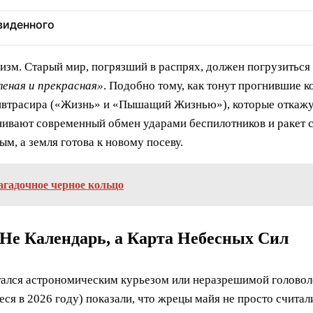
увиденного
зм. Старый мир, погрязший в распрях, должен погрузиться 
леная и прекрасная»
. Подобно тому, как тонут прогнившие к
втрасира («Жизнь» и «Пышащий Жизнью»), которые откажутс
ивают современный обмен ударами беспилотников и ракет с
м, а земля готова к новому посеву.
агадочное черное кольцо
 Не Календарь, а Карта Небесных Сил
тался астрономическим курьезом или неразрешимой головол
ся в 2026 году) показали, что жрецы майя не просто считал