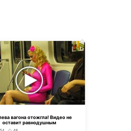
i
ева вагона отожгла! Видео не
оставит равнодушным
54
48