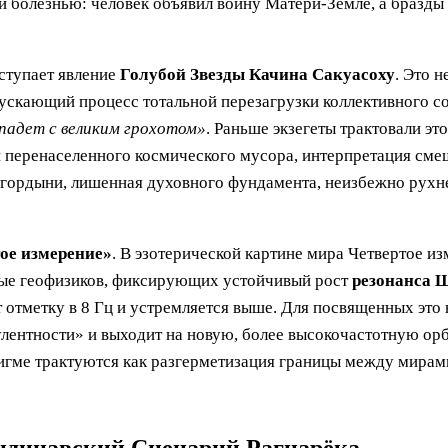
й болезнью: человек объявил войну Матери-Земле, а бразды 
ступает явление
Голубой Звезды Качина Сакуасоху
. Это 
пускающий процесс тотальной перезагрузки коллективного с
падет с великим грохотом»
. Раньше экзегеты трактовали эт
 и перенаселенного космического мусора, интерпретация сме
й гордыни, лишенная духовного фундамента, неизбежно рухн
ое измерение»
. В эзотерической картине мира Четвертое и
нные геофизиков, фиксирующих устойчивый рост
резонанса 
 отметку в 8 Гц и устремляется выше. Для посвященных это 
булентности» и выходит на новую, более высокочастотную о
дигме трактуются как разгерметизация границы между мирам