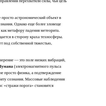
правления перехватили силы, чья цель
не просто астрономический объект в
ознания. Однако еще более зловеще
о как метафору падения метеорита.
щается в сторону краха техносферы.
ет под собственной тяжестью,
змерение — это поле низких вибраций,
Шумана
(электромагнитного пульса
не просто физика, а подтверждение
рбиту сознания. Массовые наблюдения
и: «стражи порога» становятся