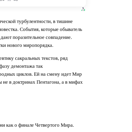
ической турбулентности, в тишине
овестка. События, которые обыватель
 дают поразительное совпадение.
тки нового миропорядка.
евтику сакральных текстов, ряд
фазу демонтажа так
иродных циклов. Ей на смену идет Мир
 не в доктринах Пентагона, а в мифах
ни как о финале Четвертого Мира.