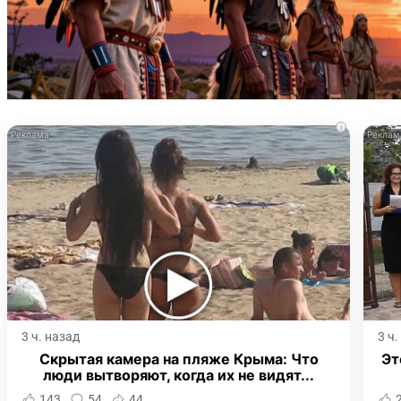
i
3 ч. назад
3 ч
Скрытая камера на пляже Крыма: Что
Эт
люди вытворяют, когда их не видят...
143
54
44