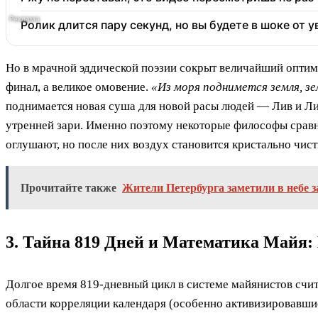
Ролик длится пару секунд, но вы будете в шоке от 
Но в мрачной эддической поэзии сокрыт величайший оптими
финал, а великое омовение.
«Из моря поднимется земля, зе
поднимается новая суша для новой расы людей — Лив и Ли
утренней зари. Именно поэтому некоторые философы сравн
оглушают, но после них воздух становится кристально чисты
Прочитайте также
Жители Петербурга заметили в небе з
3. Тайна 819 Дней и Математика Майя:
Долгое время 819-дневный цикл в системе майянистов счи
области корреляции календаря (особенно активизировавшие