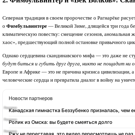
2. Фимбульвинтер и «Век Волков»: Ск
Северная традиция в своем пророчестве о Рагнарёке рисует 
о
Фимбульвинтере
— Великой Зиме, длящейся три года без
климатическую повестку: смещение сезонов, аномальная жа
хаос», предшествующий полной остановке привычного цик
Однако сердцевина скандинавского мифа — это даже не ст
будут биться и губить друг друга, никто не пощадит ни о
Европе и Африке — это не причина кризиса цивилизации, а
человеческие сердца и превратила диалог в войну на унич
Новости партнеров
Канадская гимнастка Беззубенко призналась, чем 
Ролик из Омска: вы будете смеяться долго
Ржу не переставая, это видео пересмотришь не раз