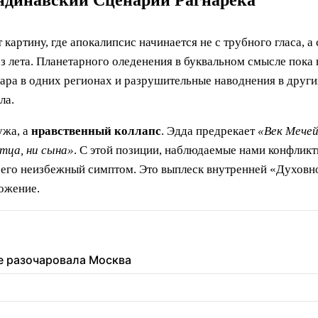
андинавский Сценарий Рагнарёка
картину, где апокалипсис начинается не с трубного гласа, а 
 лета. Планетарного оледенения в буквальном смысле пока н
ра в одних регионах и разрушительные наводнения в других
ла.
ужа, а
нравственный коллапс
. Эдда предрекает
«Век Мечей
тца, ни сына»
. С этой позиции, наблюдаемые нами конфлик
 его неизбежный симптом. Это выплеск внутренней «Духовно
тожение.
ее разочаровала Москва