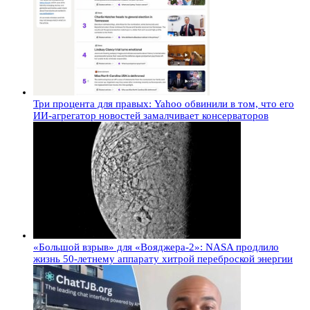
Три процента для правых: Yahoo обвинили в том, что его
ИИ-агрегатор новостей замалчивает консерваторов
«Большой взрыв» для «Вояджера-2»: NASA продлило
жизнь 50-летнему аппарату хитрой переброской энергии