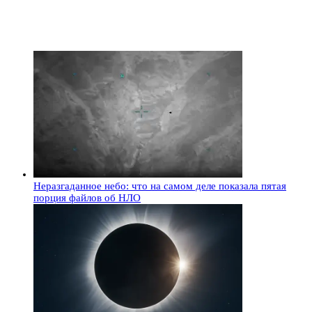
Неразгаданное небо: что на самом деле показала пятая
порция файлов об НЛО