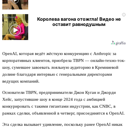
i
Королева вагона отожгла! Видео не
оставит равнодушным
OpenAI, которая ведёт жёсткую конкуренцию с Anthropic за
корпоративных клиентов, приобрела TBPN — онлайн-техно-ток-
шоу, сумевшее завоевать лояльную аудиторию в Кремниевой
долине благодаря интервью с генеральными директорами
ведущих компаний.
Основатели TBPN, предприниматели Джон Куган и Джорди
Хейс, запустившие шоу в конце 2024 года с амбицией
конкурировать с такими гигантами индустрии, как CNBC, в
рамках сделки, объявленной в четверг, присоединятся к OpenAI.
Эта сделка вызывает удивление, поскольку ранее OpenAI никак