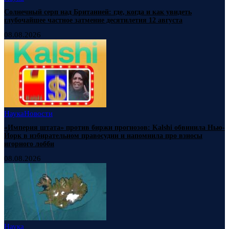
Солнечный серп над Британией: где, когда и как увидеть
глубочайшее частное затмение десятилетия 12 августа
08.08.2026
Наука
Новости
«Империя штата» против биржи прогнозов: Kalshi обвинила Нью-
Йорк в избирательном правосудии и напомнила про взносы
игорного лобби
08.08.2026
Наука