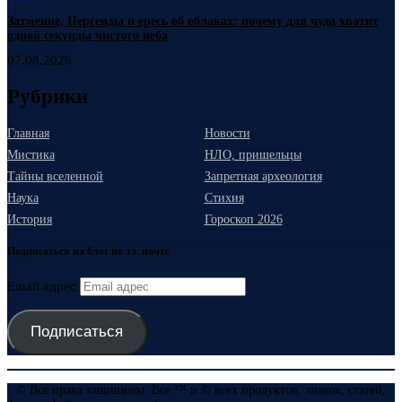
Затмение, Персеиды и ересь об облаках: почему для чуда хватит
одной секунды чистого неба
07.08.2026
Рубрики
Главная
Новости
Мистика
НЛО, пришельцы
Тайны вселенной
Запретная археология
Наука
Стихия
История
Гороскоп 2026
Подписаться на блог по эл. почте
Email адрес
Подписаться
© Все права защищены. Все ™ и © всех продуктов, знаков, статей,