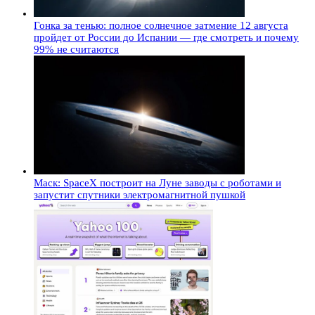
Гонка за тенью: полное солнечное затмение 12 августа
пройдет от России до Испании — где смотреть и почему
99% не считаются
Маск: SpaceX построит на Луне заводы с роботами и
запустит спутники электромагнитной пушкой