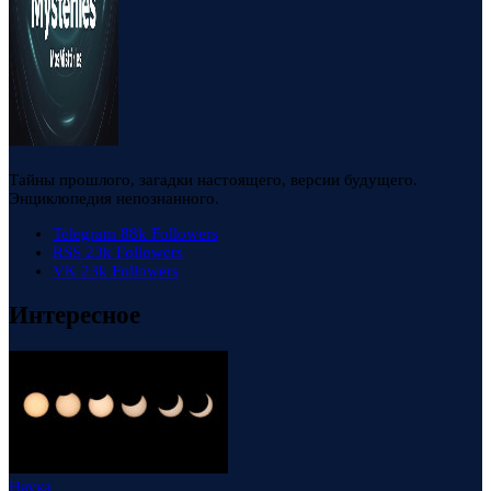
Тайны прошлого, загадки настоящего, версии будущего.
Энциклопедия непознанного.
Telegram
88k
Followers
RSS
23k
Followers
VK
23k
Followers
Интересное
Наука