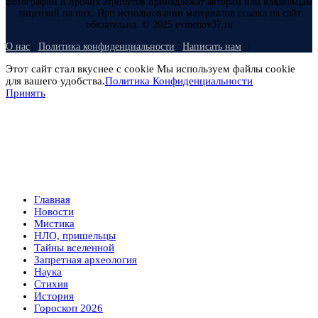
фотографий и прочих атрибутов принадлежат авторам или владельцам
лицензий на них. При использовании материалов ссылка на сайт
обязательна. © 2025 evmenov37.ru
О нас
Политика конфиденциальности
Написать нам
Этот сайт стал вкуснее с cookie Мы используем файлы cookie
для вашего удобства.
Политика Конфиденциальности
Принять
Главная
Новости
Мистика
НЛО, пришельцы
Тайны вселенной
Запретная археология
Наука
Стихия
История
Гороскоп 2026