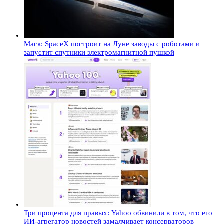
Маск: SpaceX построит на Луне заводы с роботами и
запустит спутники электромагнитной пушкой
Три процента для правых: Yahoo обвинили в том, что его
ИИ-агрегатор новостей замалчивает консерваторов