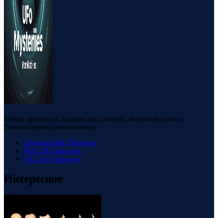
Тайны прошлого, загадки настоящего, версии будущего.
Энциклопедия непознанного.
Telegram
88k
Followers
RSS
23k
Followers
VK
23k
Followers
Интересное