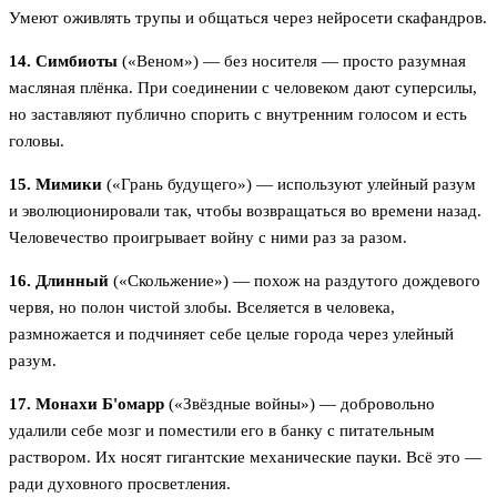
Умеют оживлять трупы и общаться через нейросети скафандров.
14. Симбиоты
(«Веном») — без носителя — просто разумная
масляная плёнка. При соединении с человеком дают суперсилы,
но заставляют публично спорить с внутренним голосом и есть
головы.
15. Мимики
(«Грань будущего») — используют улейный разум
и эволюционировали так, чтобы возвращаться во времени назад.
Человечество проигрывает войну с ними раз за разом.
16. Длинный
(«Скольжение») — похож на раздутого дождевого
червя, но полон чистой злобы. Вселяется в человека,
размножается и подчиняет себе целые города через улейный
разум.
17. Монахи Б'омарр
(«Звёздные войны») — добровольно
удалили себе мозг и поместили его в банку с питательным
раствором. Их носят гигантские механические пауки. Всё это —
ради духовного просветления.