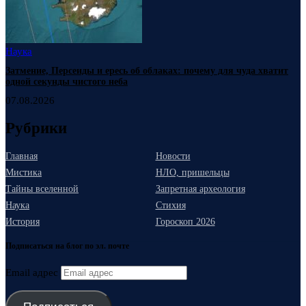
Наука
Затмение, Персеиды и ересь об облаках: почему для чуда хватит
одной секунды чистого неба
07.08.2026
Рубрики
Главная
Новости
Мистика
НЛО, пришельцы
Тайны вселенной
Запретная археология
Наука
Стихия
История
Гороскоп 2026
Подписаться на блог по эл. почте
Email адрес