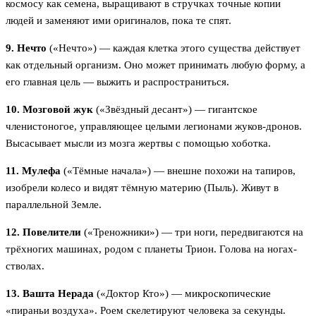
космосу как семена, выращивают в стручках точные копии
людей и заменяют ими оригиналов, пока те спят.
9. Нечто
(«Нечто») — каждая клетка этого существа действует
как отдельный организм. Оно может принимать любую форму, а
его главная цель — выжить и распространиться.
10. Мозговой жук
(«Звёздный десант») — гигантское
членистоногое, управляющее целыми легионами жуков-дронов.
Высасывает мысли из мозга жертвы с помощью хоботка.
11. Мулефа
(«Тёмные начала») — внешне похожи на тапиров,
изобрели колесо и видят тёмную материю (Пыль). Живут в
параллельной Земле.
12. Повелители
(«Треножники») — три ноги, передвигаются на
трёхногих машинах, родом с планеты Трион. Голова на ногах-
стволах.
13. Вашта Нерада
(«Доктор Кто») — микроскопические
«пираньи воздуха». Роем скелетируют человека за секунды.