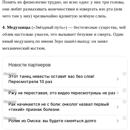
Понять их физиологию трудно, но ясно одно: у них три головы,
они любят размахивать конечностями и извергать изо рта (или
чего там у них) чрезвычайно ядовитую зелёную слизь.
4. Медузанцы
(«Звёздный путь») — бестелесные существа, чей
облик настолько ужасен, что вызывает безумие и смерть. Один
юный медузанец по имени Зеро нашёл выход: он занял
механический костюм.
Новости партнеров
i
Этот танец невесты оставит вас без слов!
Пересмотрела 10 раз
i
Ржу не переставая, это видео пересмотришь не раз
i
Рак начинается не с боли: онколог назвал первый
«тихий» признак болезни
i
Ролик из Омска: вы будете смеяться долго