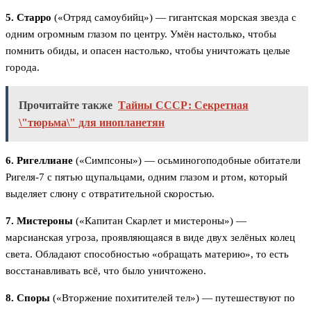
5. Старро
(«Отряд самоубийц») — гигантская морская звезда с
одним огромным глазом по центру. Умён настолько, чтобы
помнить обиды, и опасен настолько, чтобы уничтожать целые
города.
Прочитайте также
Тайны СССР: Секретная
\"тюрьма\" для инопланетян
6. Ригеллиане
(«Симпсоны») — осьминогоподобные обитатели
Ригеля-7 с пятью щупальцами, одним глазом и ртом, который
выделяет слюну с отвратительной скоростью.
7. Мистероны
(«Капитан Скарлет и мистероны») —
марсианская угроза, проявляющаяся в виде двух зелёных колец
света. Обладают способностью «обращать материю», то есть
восстанавливать всё, что было уничтожено.
8. Споры
(«Вторжение похитителей тел») — путешествуют по