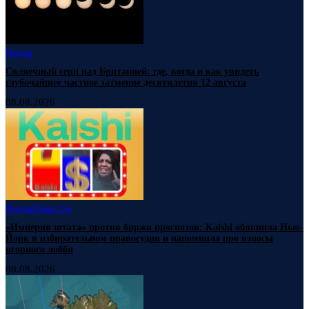
Наука
Солнечный серп над Британией: где, когда и как увидеть
глубочайшее частное затмение десятилетия 12 августа
08.08.2026
Наука
Новости
«Империя штата» против биржи прогнозов: Kalshi обвинила Нью-
Йорк в избирательном правосудии и напомнила про взносы
игорного лобби
08.08.2026