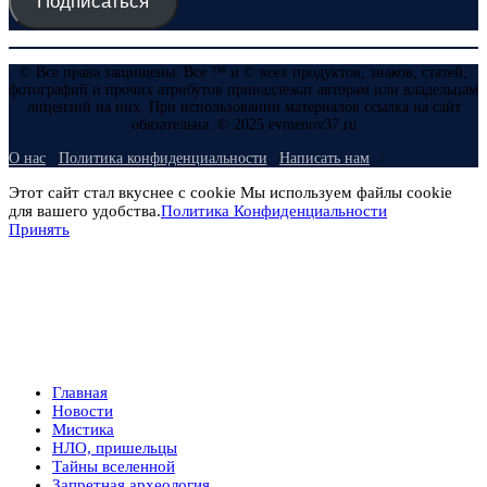
Подписаться
© Все права защищены. Все ™ и © всех продуктов, знаков, статей,
фотографий и прочих атрибутов принадлежат авторам или владельцам
лицензий на них. При использовании материалов ссылка на сайт
обязательна. © 2025 evmenov37.ru
О нас
Политика конфиденциальности
Написать нам
Этот сайт стал вкуснее с cookie Мы используем файлы cookie
для вашего удобства.
Политика Конфиденциальности
Принять
Главная
Новости
Мистика
НЛО, пришельцы
Тайны вселенной
Запретная археология