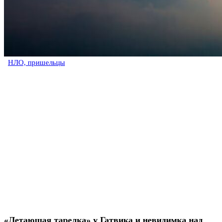
НЛО, пришельцы
«Летающая тарелка» у Гатвика и невидимка над