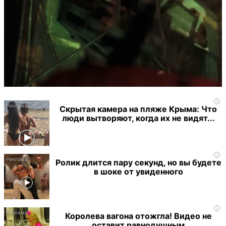
i
Скрытая камера на пляже Крыма: Что
люди вытворяют, когда их не видят...
i
Ролик длится пару секунд, но вы будете
в шоке от увиденного
i
Королева вагона отожгла! Видео не
оставит равнодушным