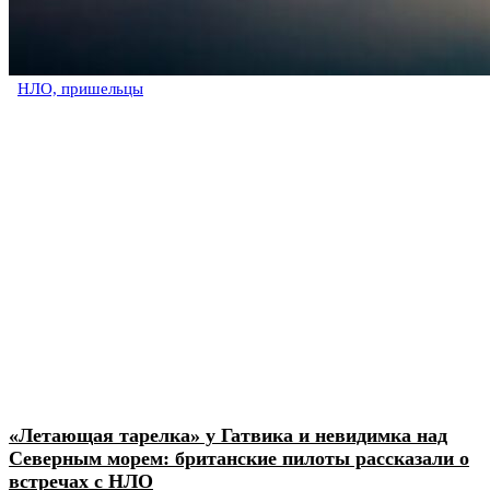
НЛО, пришельцы
«Летающая тарелка» у Гатвика и невидимка над
Северным морем: британские пилоты рассказали о
встречах с НЛО