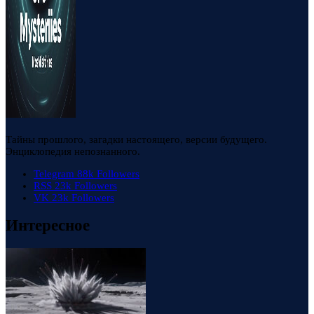
Тайны прошлого, загадки настоящего, версии будущего.
Энциклопедия непознанного.
Telegram
88k
Followers
RSS
23k
Followers
VK
23k
Followers
Интересное