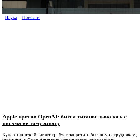
Наука
Новости
Apple против OpenAI: битва титанов началась с
письма не тому азиату
Купертиновский гигант требует запретить бывшим сотрудникам,
ушедшим к Сэму Альтману, использовать украденные...