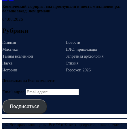
Космический сюрприз: мы прослушали в шесть миллионов раз
больше звезд, чем думали
04.08.2026
Рубрики
Главная
Новости
Мистика
НЛО, пришельцы
Тайны вселенной
Запретная археология
Наука
Стихия
История
Гороскоп 2026
Подписаться на блог по эл. почте
Email адрес
Подписаться
© Все права защищены. Все ™ и © всех продуктов, знаков, статей,