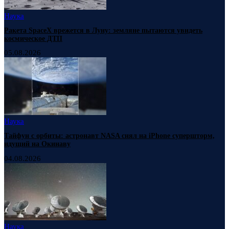
Наука
Ракета SpaceX врежется в Луну: земляне пытаются увидеть
космическое ДТП
05.08.2026
Наука
Тайфун с орбиты: астронавт NASA снял на iPhone супершторм,
идущий на Окинаву
04.08.2026
Наука