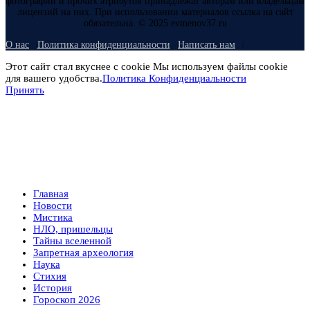
фотографий и прочих атрибутов принадлежат авторам или владельцам
лицензий на них. При использовании материалов ссылка на сайт
обязательна. © 2025 evmenov37.ru
О нас
Политика конфиденциальности
Написать нам
Этот сайт стал вкуснее с cookie Мы используем файлы cookie
для вашего удобства.
Политика Конфиденциальности
Принять
Главная
Новости
Мистика
НЛО, пришельцы
Тайны вселенной
Запретная археология
Наука
Стихия
История
Гороскоп 2026