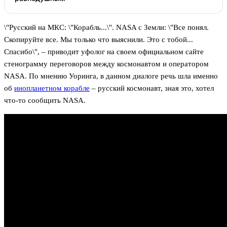
\"Русский на МКС: \"Корабль...\". NASA с Земли: \"Все понял.
Скопируйте все. Мы только что выяснили. Это с тобой...
Спасибо\", – приводит уфолог на своем официальном сайте
стенограмму переговоров между космонавтом и оператором
NASA. По мнению Уоринга, в данном диалоге речь шла именно
об
инопланетном корабле
– русский космонавт, зная это, хотел
что-то сообщить NASA.