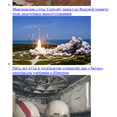
Марсианские соты: Curiosity нашел на Красной планете
поле загадочных многоугольников
Пять лет пути и десятилетие открытий: как «Джуно»
переписала учебники о Юпитере