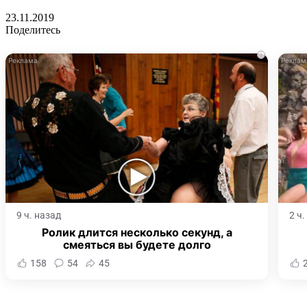
23.11.2019
Поделитесь
i
9 ч. назад
2 ч
Ролик длится несколько секунд, а
смеяться вы будете долго
158
54
45