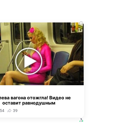
i
ева вагона отожгла! Видео не
оставит равнодушным
54
39