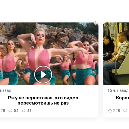
i
. назад
15 ч. назад
Ржу не переставая, это видео
Корол
пересмотришь не раз
228
54
41
228