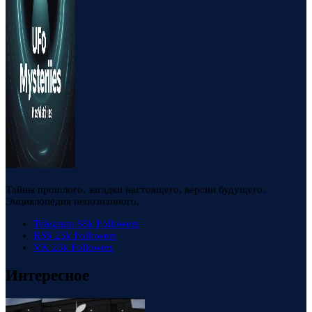
Тайны прошлого, загадки настоящего, версии будущего.
Энциклопедия непознанного.
Telegram
88k
Followers
RSS
23k
Followers
VK
23k
Followers
Интересное