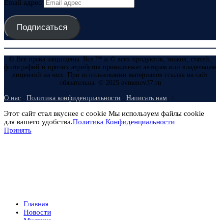
Email адрес
Подписаться
© Все права защищены. Все ™ и © всех продуктов, знаков, статей,
фотографий и прочих атрибутов принадлежат авторам или владельцам
лицензий на них. При использовании материалов ссылка на сайт
обязательна. © 2025 evmenov37.ru
О нас
Политика конфиденциальности
Написать нам
Этот сайт стал вкуснее с cookie Мы используем файлы cookie
для вашего удобства.
Политика Конфиденциальности
Принять
Главная
Новости