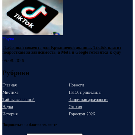
Наука
«Табачный момент» для Кремниевой долины: TikTok платит
подросткам за зависимость, а Meta и Google готовятся к суду
05.08.2026
Рубрики
Главная
Новости
Мистика
НЛО, пришельцы
Тайны вселенной
Запретная археология
Наука
Стихия
История
Гороскоп 2026
Подписаться на блог по эл. почте