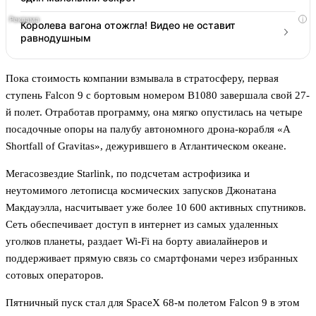
i
Королева вагона отожгла! Видео не оставит
равнодушным
Пока стоимость компании взмывала в стратосферу, первая
ступень Falcon 9 с бортовым номером B1080 завершала свой 27-
й полет. Отработав программу, она мягко опустилась на четыре
посадочные опоры на палубу автономного дрона-корабля «A
Shortfall of Gravitas», дежурившего в Атлантическом океане.
Мегасозвездие Starlink, по подсчетам астрофизика и
неутомимого летописца космических запусков Джонатана
Макдауэлла, насчитывает уже более 10 600 активных спутников.
Сеть обеспечивает доступ в интернет из самых удаленных
уголков планеты, раздает Wi-Fi на борту авиалайнеров и
поддерживает прямую связь со смартфонами через избранных
сотовых операторов.
Пятничный пуск стал для SpaceX 68-м полетом Falcon 9 в этом