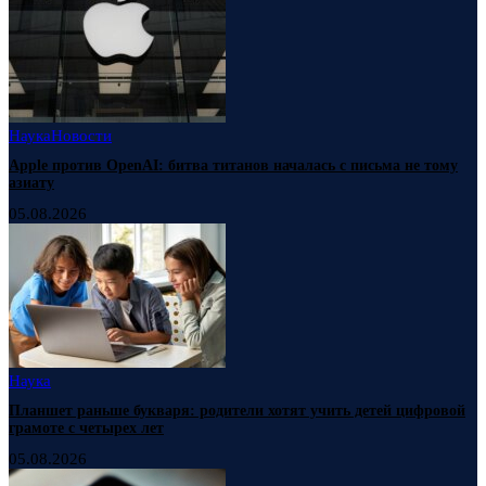
Наука
Новости
Apple против OpenAI: битва титанов началась с письма не тому
азиату
05.08.2026
Наука
Планшет раньше букваря: родители хотят учить детей цифровой
грамоте с четырех лет
05.08.2026