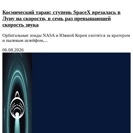
Космический таран: ступень SpaceX врезалась в
Луну на скорости, в семь раз превышающей
скорость звука
Орбитальные зонды NASA и Южной Кореи охотятся за кратером
и пылевым шлейфом,...
06.08.2026