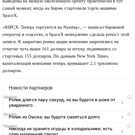
выведены на низкую околоземную орбиту практически в тот
самый момент, когда на бирже стартовали торги акциями
SpaceX.
«$SPCX. Теперь торгуются на Nasdaq», — написал биржевой
оператор в соцсетях, и SpaceX немедленно сделала репост этой
записи. К закрытию рынка акции компании закрепились на
отметке чуть выше 161 доллара за штуку, поднявшись со
стартовых 155 долларов. По данным New York Times,
капитализация компании теперь превышает 2,1 триллиона
долларов.
Новости партнеров
i
Ролик длится пару секунд, но вы будете в шоке от
увиденного
i
Ролик из Омска: вы будете смеяться долго
i
Никогда не храните огурцы в холодильнике: есть
один маленький секрет