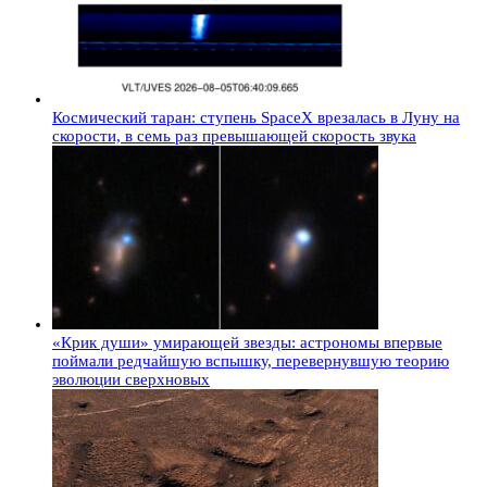
Космический таран: ступень SpaceX врезалась в Луну на
скорости, в семь раз превышающей скорость звука
«Крик души» умирающей звезды: астрономы впервые
поймали редчайшую вспышку, перевернувшую теорию
эволюции сверхновых