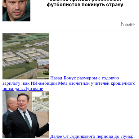
футболистов покинуть страну
Назад
Бонус размером с годовую
зарплату: как ИИ-амбиции Meta озолотили учителей крошечного
прихода в Луизиане
Далее
От ледникового периода до Луны: