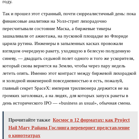
году.
Так и прошел этот странный, почти сюрреалистичный день: пока
финансовые аналитики на Уолл-стрит лихорадочно
пересчитывали состояние Маска, а биржевые тикеры
зашкаливали от ажиотажа, на пусковой площадке во Флориде
царила рутина. Инженеры в запыленных касках провожали
взглядом очередную ракету, уходящую в белесую полуденную
синеву, — двадцать седьмой полет одного и того же ускорителя,
который снова вернется на Землю, чтобы через пару недель
лететь опять. Именно этот контраст между биржевой лихорадкой
и холодной инженерной повседневностью и есть, пожалуй,
главный секрет SpaceX: империя триллионера держится не на
громких заголовках, а на людях, для которых запуск ракеты в
день исторического IPO — «business as usual», обычная смена.
Прочитайте также
Космос в 12 форматах: как Project
Hail Mary Райана Гослинга перевернет представление
о кинотеатрах