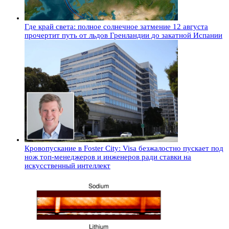
Где край света: полное солнечное затмение 12 августа
прочертит путь от льдов Гренландии до закатной Испании
Кровопускание в Foster City: Visa безжалостно пускает под
нож топ-менеджеров и инженеров ради ставки на
искусственный интеллект