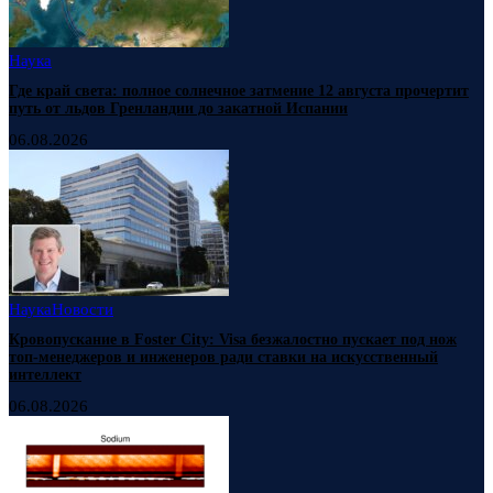
Наука
Где край света: полное солнечное затмение 12 августа прочертит
путь от льдов Гренландии до закатной Испании
06.08.2026
Наука
Новости
Кровопускание в Foster City: Visa безжалостно пускает под нож
топ-менеджеров и инженеров ради ставки на искусственный
интеллект
06.08.2026