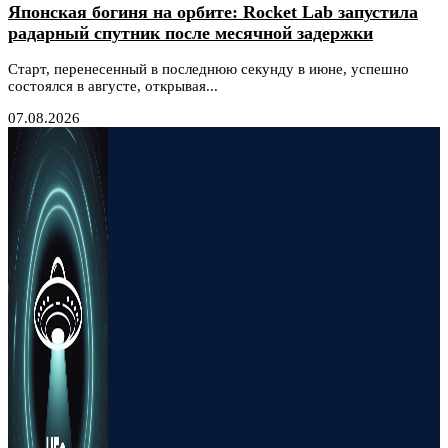
Японская богиня на орбите: Rocket Lab запустила
радарный спутник после месячной задержки
Старт, перенесенный в последнюю секунду в июне, успешно
состоялся в августе, открывая...
07.08.2026