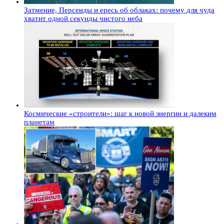
Затмение, Персеиды и ересь об облаках: почему для чуда
хватит одной секунды чистого неба
Космические «строители»: шаг к новой энергии и далеким
планетам