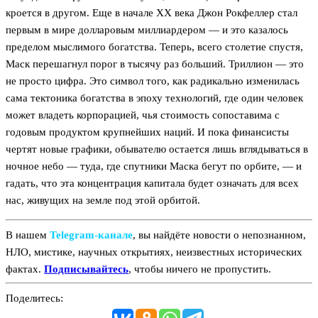
кроется в другом. Еще в начале XX века Джон Рокфеллер стал
первым в мире долларовым миллиардером — и это казалось
пределом мыслимого богатства. Теперь, всего столетие спустя,
Маск перешагнул порог в тысячу раз больший. Триллион — это
не просто цифра. Это символ того, как радикально изменилась
сама тектоника богатства в эпоху технологий, где один человек
может владеть корпорацией, чья стоимость сопоставима с
годовым продуктом крупнейших наций. И пока финансисты
чертят новые графики, обывателю остается лишь вглядываться в
ночное небо — туда, где спутники Маска бегут по орбите, — и
гадать, что эта концентрация капитала будет означать для всех
нас, живущих на земле под этой орбитой.
В нашем
Telegram‑канале
, вы найдёте новости о непознанном,
НЛО, мистике, научных открытиях, неизвестных исторических
фактах.
Подписывайтесь
, чтобы ничего не пропустить.
Поделитесь: