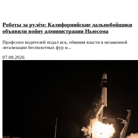
Роботы за рулём: Калифорнийские дальнобойщики
объявили войну администрации Ньюсома
Профсоюз водителей подал иск, обвиняя власти в незаконной
легализации беспилотных фур и...
07.08.2026