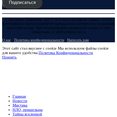
Подписаться
© Все права защищены. Все ™ и © всех продуктов, знаков, статей,
фотографий и прочих атрибутов принадлежат авторам или владельцам
лицензий на них. При использовании материалов ссылка на сайт
обязательна. © 2025 evmenov37.ru
О нас
Политика конфиденциальности
Написать нам
Этот сайт стал вкуснее с cookie Мы используем файлы cookie
для вашего удобства.
Политика Конфиденциальности
Принять
Главная
Новости
Мистика
НЛО, пришельцы
Тайны вселенной