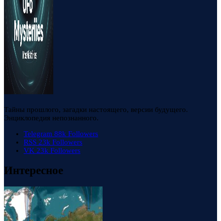
Тайны прошлого, загадки настоящего, версии будущего.
Энциклопедия непознанного.
Telegram
88k
Followers
RSS
23k
Followers
VK
23k
Followers
Интересное