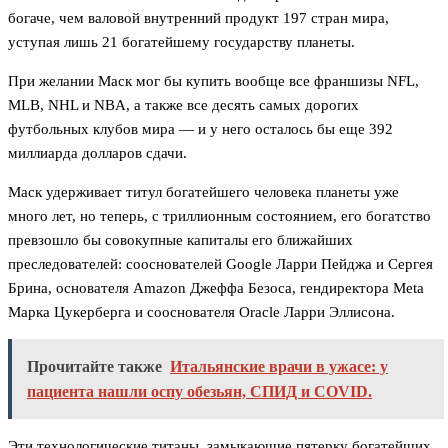
богаче, чем валовой внутренний продукт 197 стран мира,
уступая лишь 21 богатейшему государству планеты.
При желании Маск мог бы купить вообще все франшизы NFL,
MLB, NHL и NBA, а также все десять самых дорогих
футбольных клубов мира — и у него осталось бы еще 392
миллиарда долларов сдачи.
Маск удерживает титул богатейшего человека планеты уже
много лет, но теперь, с триллионным состоянием, его богатство
превзошло бы совокупные капиталы его ближайших
преследователей: сооснователей Google Ларри Пейджа и Сергея
Брина, основателя Amazon Джеффа Безоса, гендиректора Meta
Марка Цукерберга и сооснователя Oracle Ларри Эллисона.
Прочитайте также
Итальянские врачи в ужасе: у
пациента нашли оспу обезьян, СПИД и COVID.
Эти технологические титаны, замыкающие пятерку богатейших