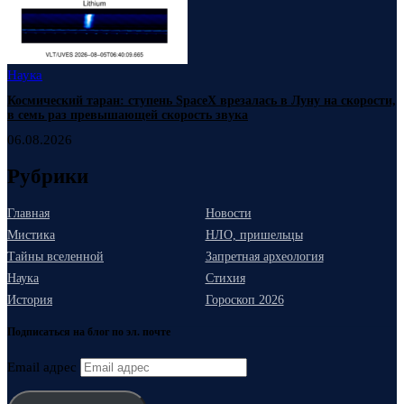
Наука
Космический таран: ступень SpaceX врезалась в Луну на скорости,
в семь раз превышающей скорость звука
06.08.2026
Рубрики
Главная
Новости
Мистика
НЛО, пришельцы
Тайны вселенной
Запретная археология
Наука
Стихия
История
Гороскоп 2026
Подписаться на блог по эл. почте
Email адрес