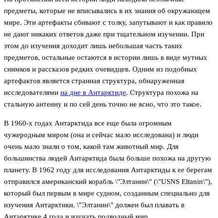
предметы, которые не вписывались в их знания об окружающем
мире. Эти артефакты сбивают с толку, запутывают и как правило
не дают никаких ответов даже при тщательном изучении. При
этом до изучения доходит лишь небольшая часть таких
предметов, остальные остаются в истории лишь в виде мутных
снимков и рассказов редких очевидцев. Одним из подобных
артефактов является странная структура, обнаруженная
исследователями
на дне в Антарктиде
. Структура похожа на
стальную антенну и по сей день точно не ясно, что это такое.
В 1960-х годах Антарктида все еще была огромным
чужеродным миром (она и сейчас мало исследована) и люди
очень мало знали о том, какой там животный мир. Для
большинства людей Антарктида была больше похожа на другую
планету. В 1962 году для исследования Антарктиды к ее берегам
отправился американский корабль \"Элтанин\" (\"USNS Eltanin\"),
который был первым в мире судном, созданным специально для
изучения Антарктики. \"Элтанин\" должен был плавать в
Антарктике 4 года и изучать подводный мир.