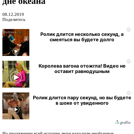
дне океана
08.12.2019
Поделитесь
i
Ролик длится несколько секунд, а
смеяться вы будете долго
i
Королева вагона отожгла! Видео не
оставит равнодушным
i
Ролик длится пару секунд, но вы будете
в шоке от увиденного
На протяжении всей истории люди находили необычные