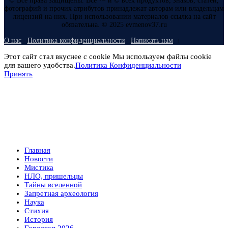
© Все права защищены. Все ™ и © всех продуктов, знаков, статей,
фотографий и прочих атрибутов принадлежат авторам или владельцам
лицензий на них. При использовании материалов ссылка на сайт
обязательна. © 2025 evmenov37.ru
О нас
Политика конфиденциальности
Написать нам
Этот сайт стал вкуснее с cookie Мы используем файлы cookie
для вашего удобства.
Политика Конфиденциальности
Принять
Главная
Новости
Мистика
НЛО, пришельцы
Тайны вселенной
Запретная археология
Наука
Стихия
История