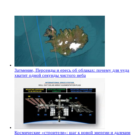
Затмение, Персеиды и ересь об облаках: почему для чуда
хватит одной секунды чистого неба
Космические «строители»: шаг к новой энергии и далеким