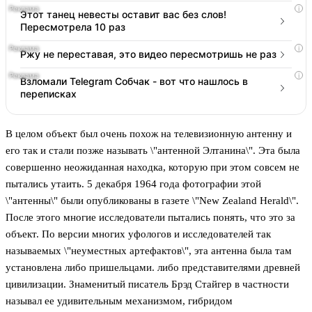
i
Этот танец невесты оставит вас без слов!
Пересмотрела 10 раз
i
Ржу не переставая, это видео пересмотришь не раз
i
Взломали Telegram Собчак - вот что нашлось в
переписках
В целом объект был очень похож на телевизионную антенну и
его так и стали позже называть \"антенной Элтанина\". Эта была
совершенно неожиданная находка, которую при этом совсем не
пытались утаить. 5 декабря 1964 года фотографии этой
\"антенны\" были опубликованы в газете \"New Zealand Herald\".
После этого многие исследователи пытались понять, что это за
объект. По версии многих уфологов и исследователей так
называемых \"неуместных артефактов\", эта антенна была там
установлена либо пришельцами. либо представителями древней
цивилизации. Знаменитый писатель Брэд Стайгер в частности
называл ее удивительным механизмом, гибридом