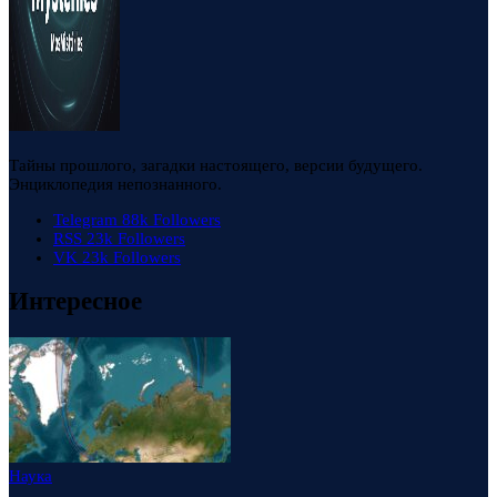
Тайны прошлого, загадки настоящего, версии будущего.
Энциклопедия непознанного.
Telegram
88k
Followers
RSS
23k
Followers
VK
23k
Followers
Интересное
Наука