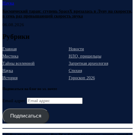
Наука
Космический таран: ступень SpaceX врезалась в Луну на скорости,
в семь раз превышающей скорость звука
06.08.2026
Рубрики
Главная
Новости
Мистика
НЛО, пришельцы
Тайны вселенной
Запретная археология
Наука
Стихия
История
Гороскоп 2026
Подписаться на блог по эл. почте
Email адрес
Подписаться