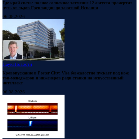
Где край света: полное солнечное затмение 12 августа прочертит
путь от льдов Гренландии до закатной Испании
06.08.2026
Наука
Новости
Кровопускание в Foster City: Visa безжалостно пускает под нож
топ-менеджеров и инженеров ради ставки на искусственный
интеллект
06.08.2026