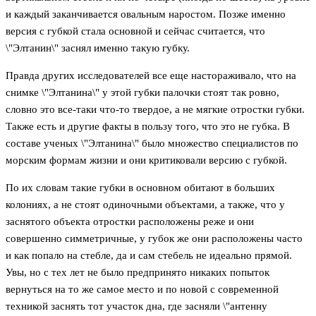
и каждый заканчивается овальным наростом. Позже именно
версия с губкой стала основной и сейчас считается, что
\"Элтанин\" заснял именно такую губку.
Правда других исследователей все еще настораживало, что на
снимке \"Элтанина\" у этой губки палочки стоят так ровно,
словно это все-таки что-то твердое, а не мягкие отростки губки.
Также есть и другие факты в пользу того, что это не губка. В
составе ученых \"Элтанина\" было множество специалистов по
морским формам жизни и они критиковали версию с губкой.
По их словам такие губки в основном обитают в больших
колониях, а не стоят одиночными объектами, а также, что у
заснятого объекта отростки расположены реже и они
совершенно симметричные, у губок же они расположены часто
и как попало на стебле, да и сам стебель не идеально прямой.
Увы, но с тех лет не было предпринято никаких попыток
вернуться на то же самое место и по новой с современной
техникой заснять тот участок дна, где засняли \"антенну