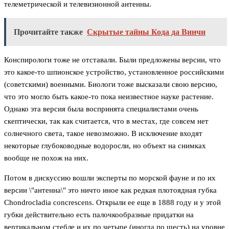
телеметрической и телевизионной антенны.
Прочитайте также
Скрытые тайны Кода да Винчи
Конспирологи тоже не отставали. Были предложены версии, что
это какое-то шпионское устройство, установленное российскими
(советскими) военными. Биологи тоже высказали свою версию,
что это могло быть какое-то пока неизвестное науке растение.
Однако эта версия была воспринята специалистами очень
скептически, так как считается, что в местах, где совсем нет
солнечного света, такое невозможно. В исключение входят
некоторые глубоководные водоросли, но объект на снимках
вообще не похож на них.
Потом в дискуссию вошли эксперты по морской фауне и по их
версии \"антенна\" это ничто иное как редкая плотоядная губка
Chondrocladia concrescens. Открыли ее еще в 1888 году и у этой
губки действительно есть палочкообразные придатки на
вертикальном стебле и их по четыре (иногда по шесть) на уровне