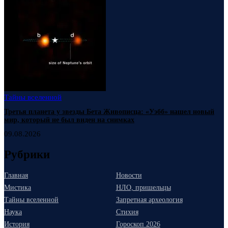
Тайны вселенной
Третья планета у звезды Бета Живописца: «Уэбб» нашел новый
мир, который не был виден на снимках
09.08.2026
Рубрики
Главная
Новости
Мистика
НЛО, пришельцы
Тайны вселенной
Запретная археология
Наука
Стихия
История
Гороскоп 2026