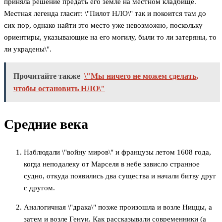
приняла решение предать его земле на местном кладбище.
Местная легенда гласит: \"Пилот НЛО\" так и покоится там до
сих пор, однако найти это место уже невозможно, поскольку
ориентиры, указывающие на его могилу, были то ли затеряны, то
ли украдены\".
Прочитайте также
\"Мы ничего не можем сделать,
чтобы остановить НЛО\"
Средние века
Наблюдали \"войну миров\" и французы летом 1608 года,
когда неподалеку от Марселя в небе зависло странное
судно, откуда появились два существа и начали битву друг
с другом.
Аналогичная \"драка\" позже произошла и возле Ниццы, а
затем и возле Генуи. Как рассказывали современники (а