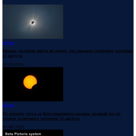
Наука
Корона, которую никто не видел: что покажет солнечное затмение
12 августа
09.08.2026
Наука
От первого укуса до бриллиантового кольца: полный гид по
этапам солнечного затмения 12 августа
09.08.2026