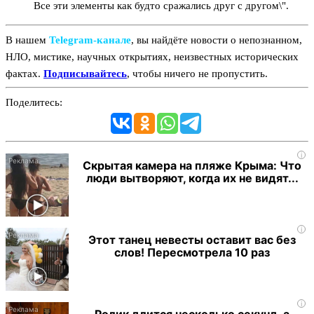
Все эти элементы как будто сражались друг с другом\".
В нашем
Telegram‑канале
, вы найдёте новости о непознанном,
НЛО, мистике, научных открытиях, неизвестных исторических
фактах.
Подписывайтесь
, чтобы ничего не пропустить.
Поделитесь:
i
Скрытая камера на пляже Крыма: Что
люди вытворяют, когда их не видят...
i
Этот танец невесты оставит вас без
слов! Пересмотрела 10 раз
i
Ролик длится несколько секунд, а