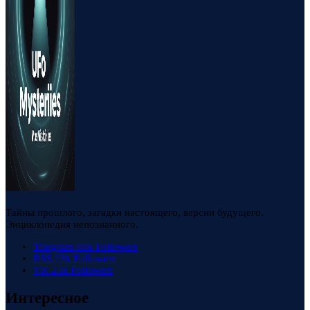
Тайны прошлого, загадки настоящего, версии будущего.
Энциклопедия непознанного.
Telegram
88k
Followers
RSS
23k
Followers
VK
23k
Followers
Интересное