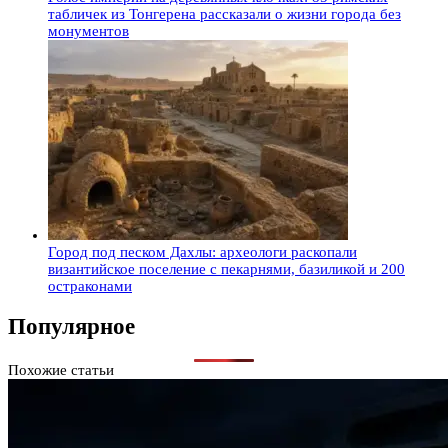
табличек из Тонгерена рассказали о жизни города без
монументов
Город под песком Дахлы: археологи раскопали
византийское поселение с пекарнями, базиликой и 200
остраконами
Популярное
Похожие статьи