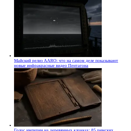
Майский релиз AARO: что на самом деле показывают
новые инфракрасные видео Пентагона
Голос империи на деревянных клочках: 85 римских