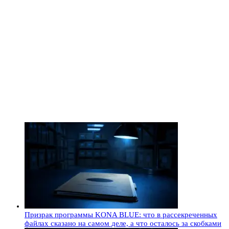
Призрак программы KONA BLUE: что в рассекреченных
файлах сказано на самом деле, а что осталось за скобками