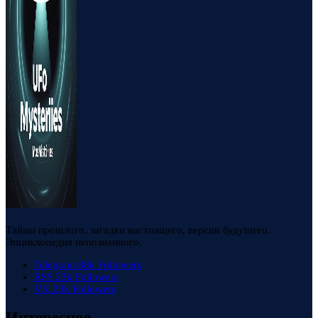
Тайны прошлого, загадки настоящего, версии будущего.
Энциклопедия непознанного.
Telegram
88k
Followers
RSS
23k
Followers
VK
23k
Followers
Интересное