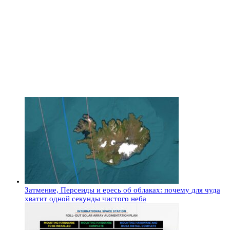
Затмение, Персеиды и ересь об облаках: почему для чуда
хватит одной секунды чистого неба