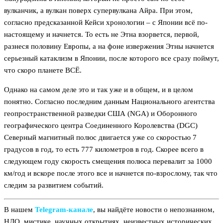
вулканчик, а вулкан поверх супервулкана Айра. При этом,
согласно предсказанной Кейси хронологии – с Японии всё по-
настоящему и начнется. То есть не Этна взорвется, первой,
разнеся половину Европы, а на фоне извержения Этны начнется
серьезный катаклизм в Японии, после которого все сразу поймут,
что скоро планете ВСЁ.
Однако на самом деле это и так уже и в общем, и в целом
понятно. Согласно последним данным Национального агентства
геопространственной разведки США (NGA) и Оборонного
географического центра Соединенного Королевства (DGC)
Северный магнитный полюс двигается уже со скоростью 7
градусов в год, то есть 777 километров в год. Скорее всего в
следующем году скорость смещения полюса перевалит за 1000
км/год и вскоре после этого все и начнется по-взрослому, так что
следим за развитием событий.
В нашем
Telegram‑канале
, вы найдёте новости о непознанном,
НЛО, мистике, научных открытиях, неизвестных исторических