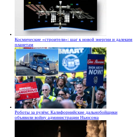
Космические «строители»: шаг к новой энергии и далеким
планетам
Роботы за рулём: Калифорнийские дальнобойщики
объявили войну администрации Ньюсома