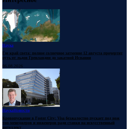
Наука
Где край света: полное солнечное затмение 12 августа прочертит
путь от льдов Гренландии до закатной Испании
06.08.2026
Наука
Новости
Кровопускание в Foster City: Visa безжалостно пускает под нож
топ-менеджеров и инженеров ради ставки на искусственный
интеллект