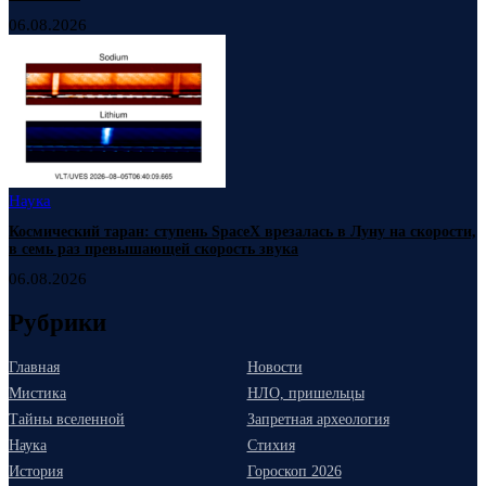
06.08.2026
Наука
Космический таран: ступень SpaceX врезалась в Луну на скорости,
в семь раз превышающей скорость звука
06.08.2026
Рубрики
Главная
Новости
Мистика
НЛО, пришельцы
Тайны вселенной
Запретная археология
Наука
Стихия
История
Гороскоп 2026