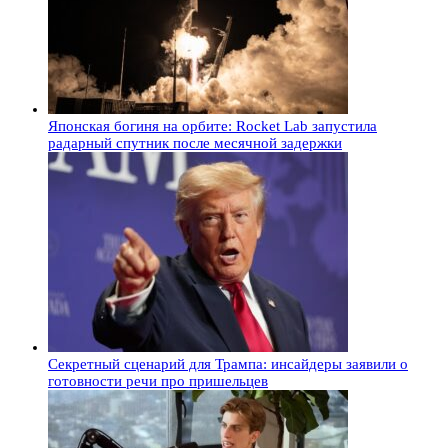
Японская богиня на орбите: Rocket Lab запустила
радарный спутник после месячной задержки
Секретный сценарий для Трампа: инсайдеры заявили о
готовности речи про пришельцев