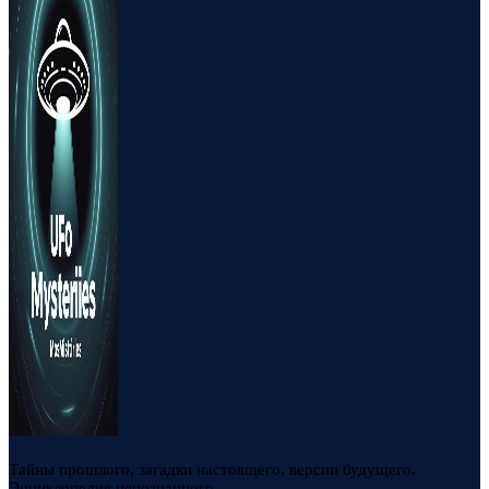
Тайны прошлого, загадки настоящего, версии будущего.
Энциклопедия непознанного.