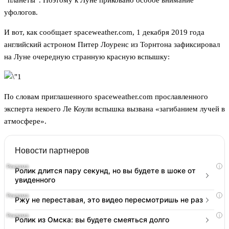
“планеты”. Поэтому к Луне приковано особое внимание
уфологов.
И вот, как сообщает spaceweather.com, 1 декабря 2019 года
английский астроном Питер Лоуренс из Торнтона зафиксировал
на Луне очередную странную красную вспышку:
По словам приглашенного spaceweather.com прославленного
эксперта некоего Ле Коули вспышка вызвана «загибанием лучей в
атмосфере».
Новости партнеров
i
Ролик длится пару секунд, но вы будете в шоке от
увиденного
i
Ржу не переставая, это видео пересмотришь не раз
i
Ролик из Омска: вы будете смеяться долго