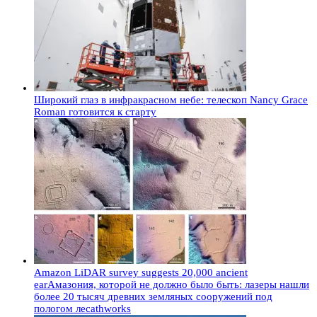
Широкий глаз в инфракрасном небе: телескоп Nancy Grace
Roman готовится к старту
Amazon LiDAR survey suggests 20,000 ancient
earАмазония, которой не должно было быть: лазеры нашли
более 20 тысяч древних земляных сооружений под
пологом лесаthworks