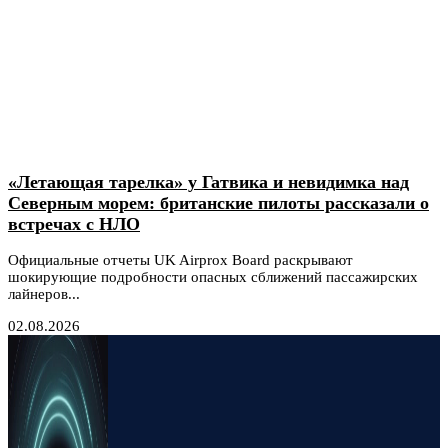
«Летающая тарелка» у Гатвика и невидимка над
Северным морем: британские пилоты рассказали о
встречах с НЛО
Официальные отчеты UK Airprox Board раскрывают
шокирующие подробности опасных сближений пассажирских
лайнеров...
02.08.2026