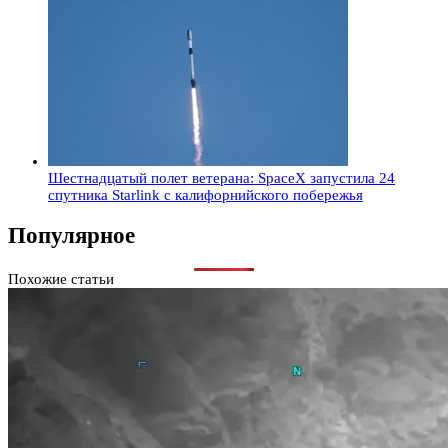
Шестнадцатый полет ветерана: SpaceX запустила 24
спутника Starlink с калифорнийского побережья
Популярное
Похожие статьи