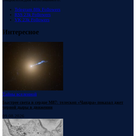
Telegram
88k
Followers
RSS
23k
Followers
VK
23k
Followers
Интересное
Тайны вселенной
Быстрее света в сердце М87: телескоп «Чандра» показал джет
черной дыры в движении
09.08.2026