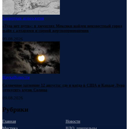
Запретная археология
«Туда нет пути»: в джунглях Мексики найден неизвестный город
майя с алтарями и сценой жертвоприношения
09.08.2026
Наука
Новости
Солнечное затмение 12 августа: где и когда в США и Канаде Луна
«откусит» кусок Солнца
09.08.2026
Рубрики
Главная
Новости
Мистика
НЛО, пришельцы