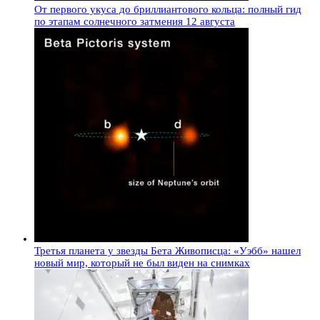
От первого укуса до бриллиантового кольца: полный гид
по этапам солнечного затмения 12 августа
Третья планета у звезды Бета Живописца: «Уэбб» нашел
новый мир, который не был виден на снимках