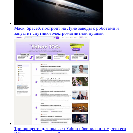
Маск: SpaceX построит на Луне заводы с роботами и
запустит спутники электромагнитной пушкой
Три процента для правых: Yahoo обвинили в том, что его