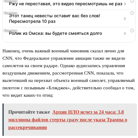
i
Ржу не переставая, это видео пересмотришь не раз
i
Этот танец невесты оставит вас без слов!
Пересмотрела 10 раз
i
Ролик из Омска: вы будете смеяться долго
Наконец, очень важный военный чиновник сказал лично для
CNN, что Федеральное управление авиации также не видело
самолетов на своем радаре. Однако аудиозапись управления
воздушным движением, рассмотренная CNN, показала, что
вылетевший на перехват объекта военный самолет, управляемый
пилотом с позывным «Блэкджек», действительно сообщал о том,
что видит каких-то птиц:
Прочитайте также
Архив НЛО исчез за 24 часа: 3,8
миллиона файлов стерты сразу после указа Трампа о
рассекречивании