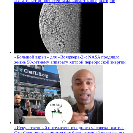
ИИ-агрегатор новостей замалчивает консерваторов
«Большой взрыв» для «Вояджера-2»: NASA продлило
жизнь 50-летнему аппарату хитрой переброской энергии
«Искусственный интеллект» из одного человека: житель
Сан-Франциско запустил чат-бота, который оказался им