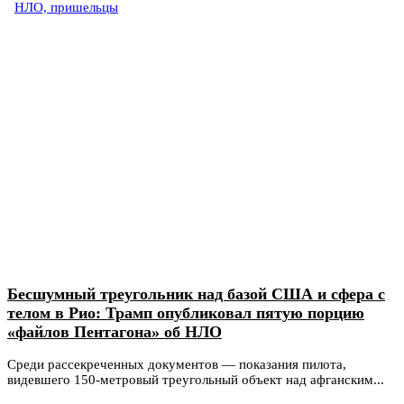
НЛО, пришельцы
Бесшумный треугольник над базой США и сфера с
телом в Рио: Трамп опубликовал пятую порцию
«файлов Пентагона» об НЛО
Среди рассекреченных документов — показания пилота,
видевшего 150-метровый треугольный объект над афганским...