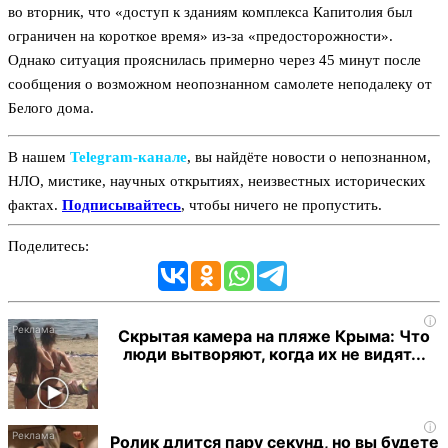
во вторник, что «доступ к зданиям комплекса Капитолия был
ограничен на короткое время» из-за «предосторожности».
Однако ситуация прояснилась примерно через 45 минут после
сообщения о возможном неопознанном самолете неподалеку от
Белого дома.
В нашем
Telegram‑канале
, вы найдёте новости о непознанном,
НЛО, мистике, научных открытиях, неизвестных исторических
фактах.
Подписывайтесь
, чтобы ничего не пропустить.
Поделитесь:
i
Скрытая камера на пляже Крыма: Что
люди вытворяют, когда их не видят...
i
Ролик длится пару секунд, но вы будете