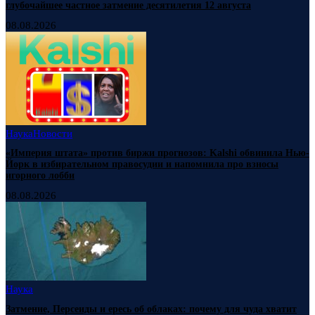
глубочайшее частное затмение десятилетия 12 августа
08.08.2026
Наука
Новости
«Империя штата» против биржи прогнозов: Kalshi обвинила Нью-
Йорк в избирательном правосудии и напомнила про взносы
игорного лобби
08.08.2026
Наука
Затмение, Персеиды и ересь об облаках: почему для чуда хватит