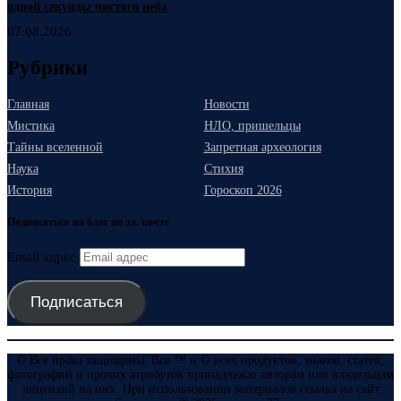
одной секунды чистого неба
07.08.2026
Рубрики
Главная
Новости
Мистика
НЛО, пришельцы
Тайны вселенной
Запретная археология
Наука
Стихия
История
Гороскоп 2026
Подписаться на блог по эл. почте
Email адрес
Подписаться
© Все права защищены. Все ™ и © всех продуктов, знаков, статей,
фотографий и прочих атрибутов принадлежат авторам или владельцам
лицензий на них. При использовании материалов ссылка на сайт