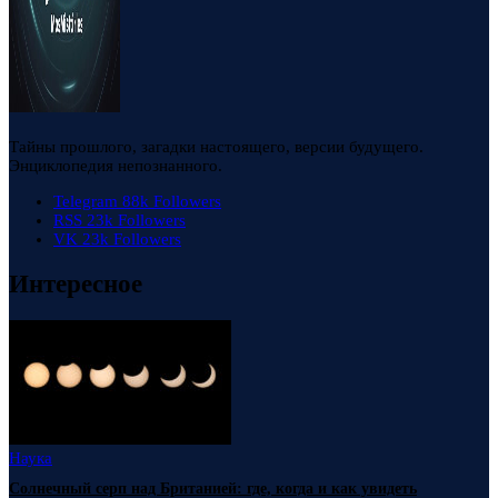
Тайны прошлого, загадки настоящего, версии будущего.
Энциклопедия непознанного.
Telegram
88k
Followers
RSS
23k
Followers
VK
23k
Followers
Интересное
Наука
Солнечный серп над Британией: где, когда и как увидеть