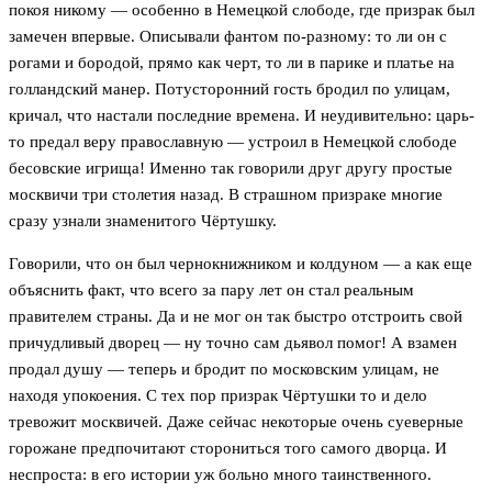
покоя никому — особенно в Немецкой слободе, где призрак был
замечен впервые. Описывали фантом по-разному: то ли он с
рогами и бородой, прямо как черт, то ли в парике и платье на
голландский манер. Потусторонний гость бродил по улицам,
кричал, что настали последние времена. И неудивительно: царь-
то предал веру православную — устроил в Немецкой слободе
бесовские игрища! Именно так говорили друг другу простые
москвичи три столетия назад. В страшном призраке многие
сразу узнали знаменитого Чёртушку.
Говорили, что он был чернокнижником и колдуном — а как еще
объяснить факт, что всего за пару лет он стал реальным
правителем страны. Да и не мог он так быстро отстроить свой
причудливый дворец — ну точно сам дьявол помог! А взамен
продал душу — теперь и бродит по московским улицам, не
находя упокоения. С тех пор призрак Чёртушки то и дело
тревожит москвичей. Даже сейчас некоторые очень суеверные
горожане предпочитают сторониться того самого дворца. И
неспроста: в его истории уж больно много таинственного.