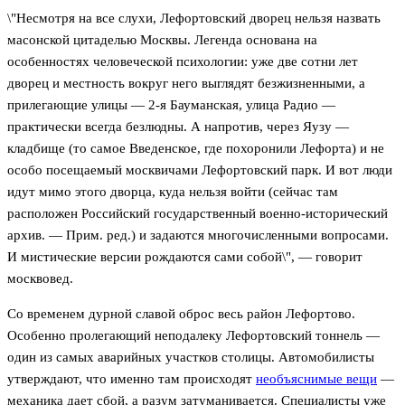
\"Несмотря на все слухи, Лефортовский дворец нельзя назвать
масонской цитаделью Москвы. Легенда основана на
особенностях человеческой психологии: уже две сотни лет
дворец и местность вокруг него выглядят безжизненными, а
прилегающие улицы — 2-я Бауманская, улица Радио —
практически всегда безлюдны. А напротив, через Яузу —
кладбище (то самое Введенское, где похоронили Лефорта) и не
особо посещаемый москвичами Лефортовский парк. И вот люди
идут мимо этого дворца, куда нельзя войти (сейчас там
расположен Российский государственный военно-исторический
архив. — Прим. ред.) и задаются многочисленными вопросами.
И мистические версии рождаются сами собой\", — говорит
москвовед.
Со временем дурной славой оброс весь район Лефортово.
Особенно пролегающий неподалеку Лефортовский тоннель —
один из самых аварийных участков столицы. Автомобилисты
утверждают, что именно там происходят
необъяснимые вещи
—
механика дает сбой, а разум затуманивается. Специалисты уже