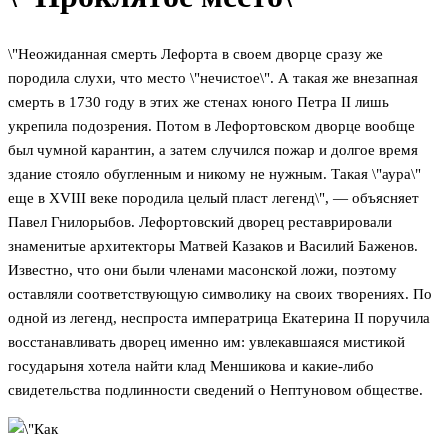
\"Неожиданная смерть Лефорта в своем дворце сразу же
породила слухи, что место \"нечистое\". А такая же внезапная
смерть в 1730 году в этих же стенах юного Петра II лишь
укрепила подозрения. Потом в Лефортовском дворце вообще
был чумной карантин, а затем случился пожар и долгое время
здание стояло обугленным и никому не нужным. Такая \"аура\"
еще в XVIII веке породила целый пласт легенд\", — объясняет
Павел Гнилорыбов. Лефортовский дворец реставрировали
знаменитые архитекторы Матвей Казаков и Василий Баженов.
Известно, что они были членами масонской ложи, поэтому
оставляли соответствующую символику на своих творениях. По
одной из легенд, неспроста императрица Екатерина II поручила
восстанавливать дворец именно им: увлекавшаяся мистикой
государыня хотела найти клад Меншикова и какие-либо
свидетельства подлинности сведений о Нептуновом обществе.