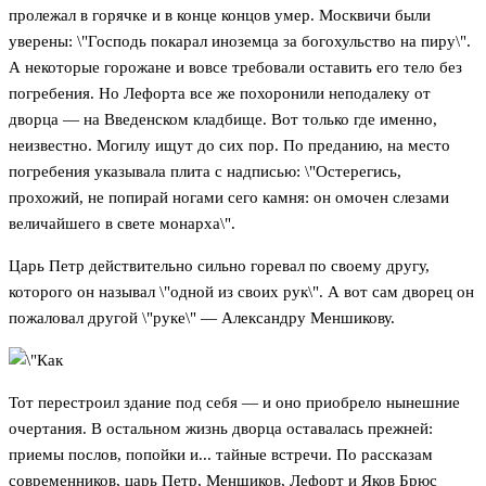
пролежал в горячке и в конце концов умер. Москвичи были
уверены: \"Господь покарал иноземца за богохульство на пиру\".
А некоторые горожане и вовсе требовали оставить его тело без
погребения. Но Лефорта все же похоронили неподалеку от
дворца — на Введенском кладбище. Вот только где именно,
неизвестно. Могилу ищут до сих пор. По преданию, на место
погребения указывала плита с надписью: \"Остерегись,
прохожий, не попирай ногами сего камня: он омочен слезами
величайшего в свете монарха\".
Царь Петр действительно сильно горевал по своему другу,
которого он называл \"одной из своих рук\". А вот сам дворец он
пожаловал другой \"руке\" — Александру Меншикову.
Тот перестроил здание под себя — и оно приобрело нынешние
очертания. В остальном жизнь дворца оставалась прежней:
приемы послов, попойки и... тайные встречи. По рассказам
современников, царь Петр, Меншиков, Лефорт и Яков Брюс