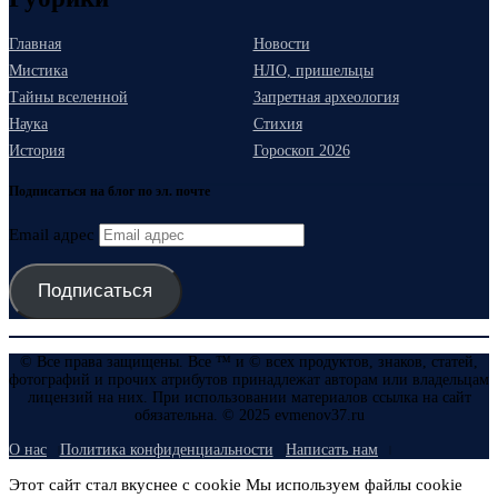
Главная
Новости
Мистика
НЛО, пришельцы
Тайны вселенной
Запретная археология
Наука
Стихия
История
Гороскоп 2026
Подписаться на блог по эл. почте
Email адрес
Подписаться
© Все права защищены. Все ™ и © всех продуктов, знаков, статей,
фотографий и прочих атрибутов принадлежат авторам или владельцам
лицензий на них. При использовании материалов ссылка на сайт
обязательна. © 2025 evmenov37.ru
О нас
Политика конфиденциальности
Написать нам
Этот сайт стал вкуснее с cookie Мы используем файлы cookie