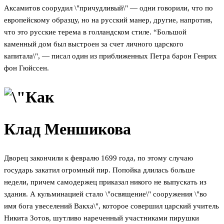
Аксамитов соорудил \"причудливый\" — одни говорили, что по
европейскому образцу, но на русский манер, другие, напротив,
что это русские терема в голландском стиле. “Большой
каменный дом был выстроен за счет личного царского
капитала\", — писал один из приближенных Петра барон Генрих
фон Гюйссен.
Клад Меншикова
Дворец закончили к февралю 1699 года, по этому случаю
государь закатил огромный пир. Попойка длилась больше
недели, причем самодержец приказал никого не выпускать из
здания. А кульминацией стало \"освящение\" сооружения \"во
имя бога увеселений Вакха\", которое совершил царский учитель
Никита Зотов, шутливо нареченный участниками пирушки