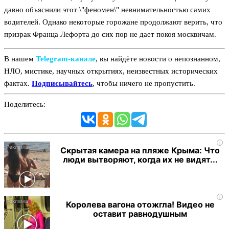
давно объяснили этот \"феномен\" невнимательностью самих
водителей. Однако некоторые горожане продолжают верить, что
призрак Франца Лефорта до сих пор не дает покоя москвичам.
В нашем
Telegram‑канале
, вы найдёте новости о непознанном,
НЛО, мистике, научных открытиях, неизвестных исторических
фактах.
Подписывайтесь
, чтобы ничего не пропустить.
Поделитесь:
i
Скрытая камера на пляже Крыма: Что
люди вытворяют, когда их не видят...
i
Королева вагона отожгла! Видео не
оставит равнодушным