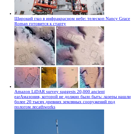
Широкий глаз в инфракрасном небе: телескоп Nancy Grace
Roman готовится к старту
Amazon LiDAR survey suggests 20,000 ancient
earАмазония, которой не должно было быть: лазеры нашли
более 20 тысяч древних земляных сооружений под
пологом лесаthworks