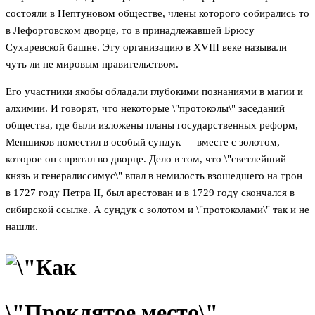
состояли в Нептуновом обществе, члены которого собирались то
в Лефортовском дворце, то в принадлежавшей Брюсу
Сухаревской башне. Эту организацию в XVIII веке называли
чуть ли не мировым правительством.
Его участники якобы обладали глубокими познаниями в магии и
алхимии. И говорят, что некоторые \"протоколы\" заседаний
общества, где были изложены планы государственных реформ,
Меншиков поместил в особый сундук — вместе с золотом,
которое он спрятал во дворце. Дело в том, что \"светлейший
князь и генералиссимус\" впал в немилость взошедшего на трон
в 1727 году Петра II, был арестован и в 1729 году скончался в
сибирской ссылке. А сундук с золотом и \"протоколами\" так и не
нашли.
\"Проклятое место\"