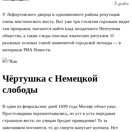
У Лефортовского дворца и одноименного района репутация
очень мистического места. Вот уже три столетия горожане видят
там призраков, пытаются найти клад загадочного Нептунова
общества, а также следы опасных языческих ритуалов. О
реальных основах самой знаменитой городской легенды — в
материале РИА Новости.
Чёртушка с Немецкой
слободы
В один из февральских дней 1699 года Москву объял ужас.
Простолюдины перешептывались, из уст в уста передавая
страшную весть: по улицам бродит привидение! То за
лавочником погонится, то до смерти напугает купчиху. Нет