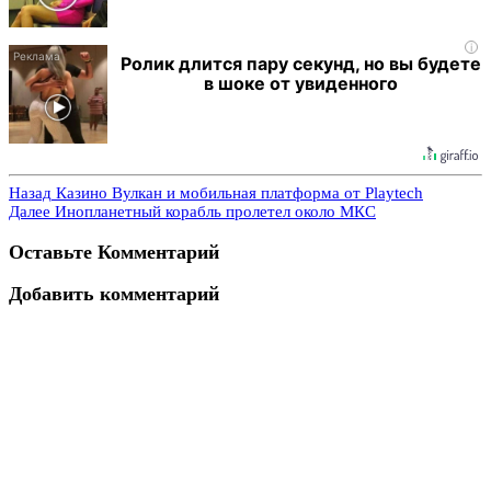
i
Ролик длится пару секунд, но вы будете
в шоке от увиденного
Назад
Казино Вулкан и мобильная платформа от Playtech
Далее
Инопланетный корабль пролетел около МКС
Оставьте Комментарий
Добавить комментарий