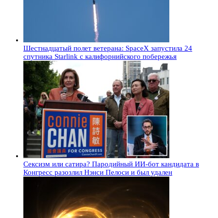
Шестнадцатый полет ветерана: SpaceX запустила 24
спутника Starlink с калифорнийского побережья
Сексизм или сатира? Пародийный ИИ-бот кандидата в
Конгресс разозлил Нэнси Пелоси и был удален