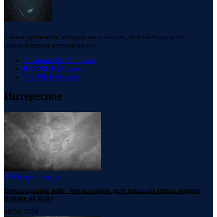
Тайны прошлого, загадки настоящего, версии будущего.
Энциклопедия непознанного.
Telegram
88k
Followers
RSS
23k
Followers
VK
23k
Followers
Интересное
НЛО, пришельцы
Неразгаданное небо: что на самом деле показала пятая порция
файлов об НЛО
08.08.2026