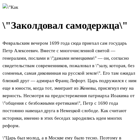
\"Заколдовал самодержца\"
Февральским вечером 1699 года сюда приехал сам государь
Петр Алексеевич. Вместе с многочисленной свитой —
генералами, послами и \"дамами немецкими\" — он, согласно
свидетельствам современников, пожаловал в \"залу, которая, без
сомненья, самая диковинная на русской земле\". Его там ожидал
близкий друг — адмирал Франц Лефорт. Царь подружился с ним
еще в юности, когда тот, эмигрант из Женевы, присягнул ему на
верность. Несмотря на предостережения патриарха Иоакима от
\"общения с безбожными еретиками\", Петр с 1690 года
постоянно навещал друга в Немецкой слободе. Как считают
историки, именно в этих беседах зародились идеи многих
реформ.
\"Царь был молод, а в Москве ему было тесно. Поэтому в