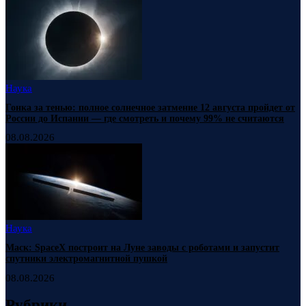
Наука
Гонка за тенью: полное солнечное затмение 12 августа пройдет от
России до Испании — где смотреть и почему 99% не считаются
08.08.2026
Наука
Маск: SpaceX построит на Луне заводы с роботами и запустит
спутники электромагнитной пушкой
08.08.2026
Рубрики