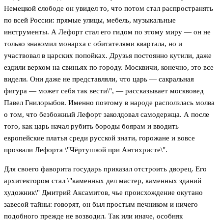
Немецкой слободе он увидел то, что потом стал распространять
по всей России: прямые улицы, мебель, музыкальные
инструменты. А Лефорт стал его гидом по этому миру — он не
только знакомил монарха с обитателями квартала, но и
участвовал в царских попойках. Друзья постоянно кутили, даже
ездили верхом на свиньях по городу. Москвичи, конечно, это все
видели. Они даже не представляли, что царь — сакральная
фигура — может себя так вести\", — рассказывает москвовед
Павел Гнилорыбов. Именно поэтому в народе расползлась молва
о том, что безбожный Лефорт заколдовал самодержца. А после
того, как царь начал рубить бороды боярам и вводить
европейские платья среди русской знати, горожане и вовсе
прозвали Лефорта \"Чёртушкой при Антихристе\".
Для своего фаворита государь приказал отстроить дворец. Его
архитектором стал \"каменных дел мастер, каменных зданий
художник\" Дмитрий Аксамитов, чье происхождение окутано
завесой тайны: говорят, он был простым печником и ничего
подобного прежде не возводил. Так или иначе, особняк