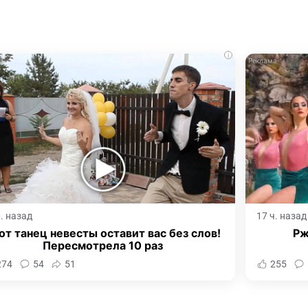
i
ч. назад
17 ч. назад
от танец невесты оставит вас без слов!
Рж
Пересмотрела 10 раз
274
54
51
255