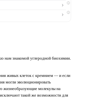
i
i
ошо нам знакомой углеродной биохимии.
ания живых клеток с кремнием — и если
мния могли эволюционировать
 что жизнеобразующие молекулы на
е исключают такой же возможности для