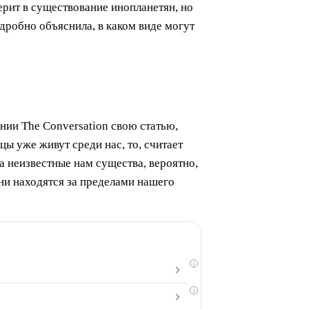
ерит в существование инопланетян, но
одробно объяснила, в каком виде могут
нии The Conversation свою статью,
 уже живут среди нас, то, считает
а неизвестные нам существа, вероятно,
ни находятся за пределами нашего
i
i