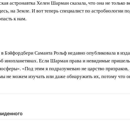
кая астронавтка Хелен Шарман сказала, что она не только в
десь, на Земле. И вот теперь специалист по астробиологии п
пасть к нам.
 в Бэйфордбери Саманта Рольф недавно опубликовала в изда
 инопланетянах. Если Шарман права и невидимые пришельцы
иосферы». «Под этим я подразумеваю не царство призраков, 
 мы не можем изучать или даже обнаружить их, потому что о
увиденного