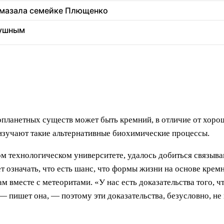
 вмазала семейке Плющенко
душным
опланетных существ может быть кремний, в отличие от хор
 изучают такие альтернативные биохимические процессы.
ом технологическом университете, удалось добиться связыв
ет означать, что есть шанс, что формы жизни на основе кре
ам вместе с метеоритами. «У нас есть доказательства того,
— пишет она, — поэтому эти доказательства, безусловно, н