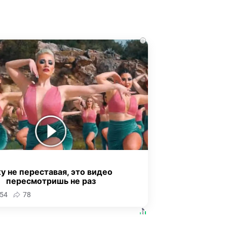
i
у не переставая, это видео
пересмотришь не раз
54
78