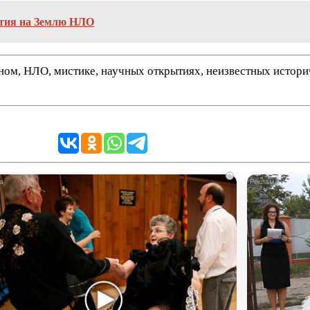
ытия на Землю НЛО
нном, НЛО, мистике, научных открытиях, неизвестных истор
i