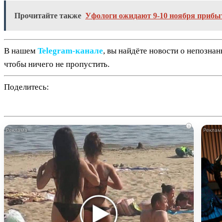
Прочитайте также
Уфологи ожидают 9-10 ноября приб
В нашем
Telegram‑канале
, вы найдёте новости о непозна
чтобы ничего не пропустить.
Поделитесь:
i