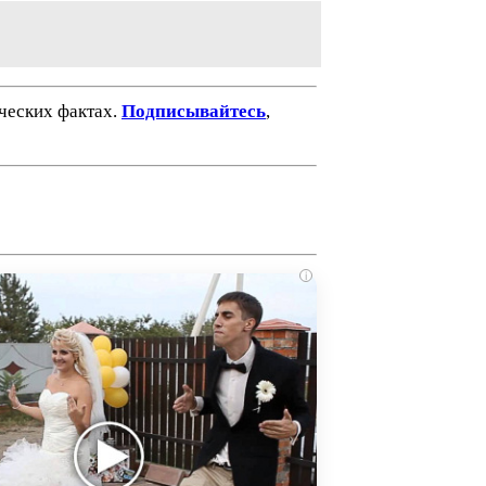
ических фактах.
Подписывайтесь
,
i