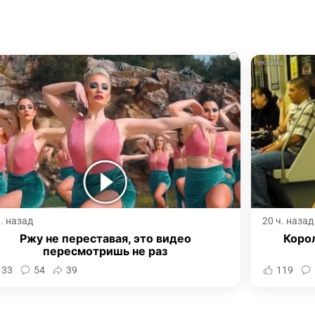
i
ч. назад
20 ч. назад
Ржу не переставая, это видео
Корол
пересмотришь не раз
133
54
39
119