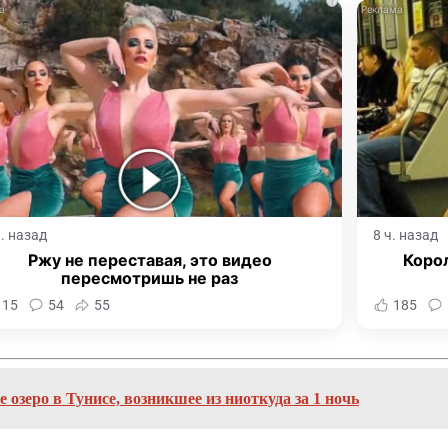
i
ч. назад
8 ч. назад
Ржу не переставая, это видео
Корол
пересмотришь не раз
115
54
55
185
 озеро в Тунисе, возникшее из ниоткуда за 1 ночь