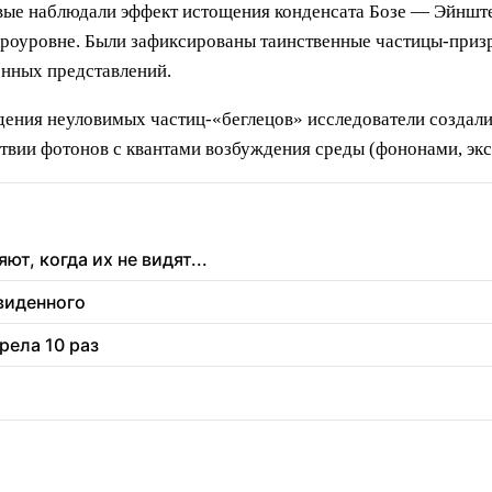
вые наблюдали эффект истощения конденсата Бозе — Эйнште
кроуровне. Были зафиксированы таинственные частицы-призр
енных представлений.
юдения неуловимых частиц-«беглецов» исследователи создали
вии фотонов с квантами возбуждения среды (фононами, экс
т, когда их не видят...
увиденного
рела 10 раз