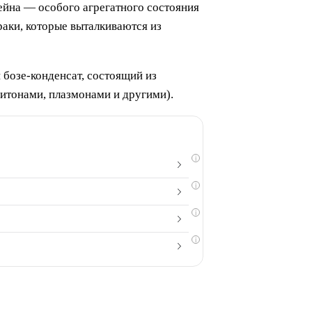
йна — особого агрегатного состояния
аки, которые выталкиваются из
 бозе-конденсат, состоящий из
итонами, плазмонами и другими).
i
i
i
i