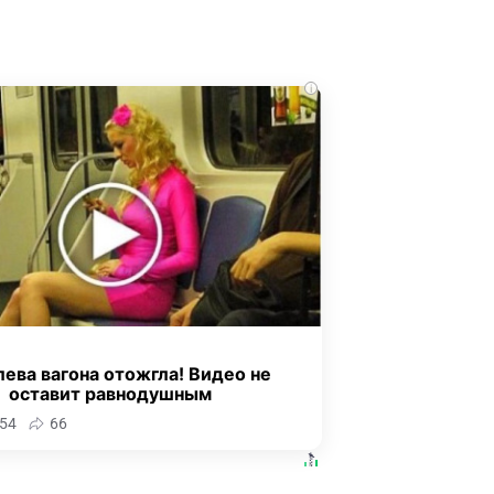
i
ева вагона отожгла! Видео не
оставит равнодушным
54
66