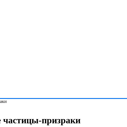
раки
 частицы-призраки