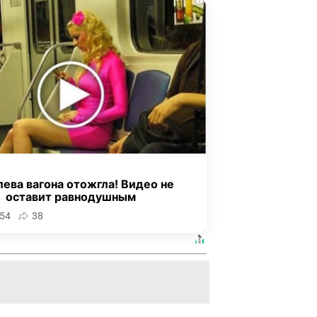
i
ева вагона отожгла! Видео не
оставит равнодушным
54
38