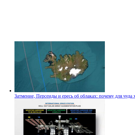
Затмение, Персеиды и ересь об облаках: почему для чуда