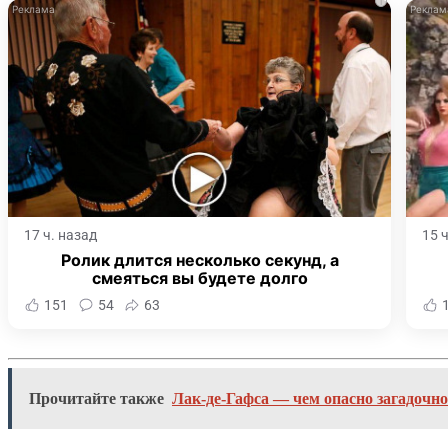
i
17 ч. назад
15 
Ролик длится несколько секунд, а
смеяться вы будете долго
151
54
63
Прочитайте также
Лак-де-Гафса — чем опасно загадочное