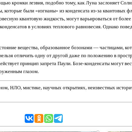
ощью кромки лезвия, подобно тому, как Луна заслоняет Солн
 которые были «изгнаны» из конденсата из-за квантовых фл
весную квантовую жидкость, могут варьироваться от более
я конденсатов в условиях теплового равновесия. Однако пов
стояние вещества, образованное бозонами — частицами, кот
нельзя отличить одну от другой даже по положению в простр
ействует принцип запрета Паули. Бозе-конденсаты могут вес
оруженным глазом.
нном, НЛО, мистике, научных открытиях, неизвестных истор