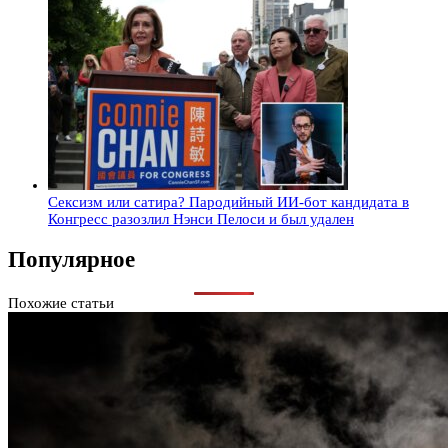
Сексизм или сатира? Пародийный ИИ-бот кандидата в
Конгресс разозлил Нэнси Пелоси и был удален
Популярное
Похожие статьи