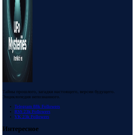
Тайны прошлого, загадки настоящего, версии будущего.
Энциклопедия непознанного.
Telegram
88k
Followers
RSS
23k
Followers
VK
23k
Followers
Интересное