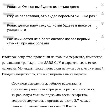
i
Ролик из Омска: вы будете смеяться долго
i
Ржу не переставая, это видео пересмотришь не раз
i
Ролик длится пару секунд, но вы будете в шоке от
увиденного
i
Рак начинается не с боли: онколог назвал первый
«тихий» признак болезни
Итоговое вещество проверили на главном ферменте, комплексе
репликации-транскрипции SARS-CoV и зараженных клетках
человека. Молекулы также проверили на культуре клеток мышей.
Вводили подкожного, три миллиграмма на килограмм.
Срок полувыведения лечебного вещества из
организма увеличили в три раза, а растворимость - в
19 раз. Когда мышам подкожно ввели лекарство,
вещество держалось в организме около 2,7 часа, а
период полувыведения составил 1,8 часа.