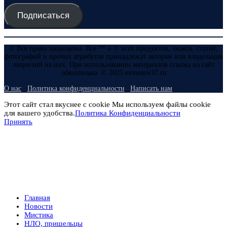
Подписаться
© Все права защищены. Все ™ и © всех продуктов, знаков, статей,
фотографий и прочих атрибутов принадлежат авторам или владельцам
лицензий на них. При использовании материалов ссылка на сайт
обязательна. © 2025 evmenov37.ru
О нас
Политика конфиденциальности
Написать нам
Этот сайт стал вкуснее с cookie Мы используем файлы cookie
для вашего удобства.
Политика Конфиденциальности
Принять
Главная
Новости
Мистика
НЛО, пришельцы