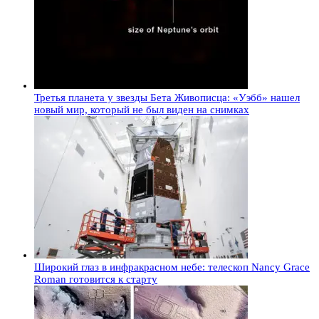
Третья планета у звезды Бета Живописца: «Уэбб» нашел
новый мир, который не был виден на снимках
Широкий глаз в инфракрасном небе: телескоп Nancy Grace
Roman готовится к старту