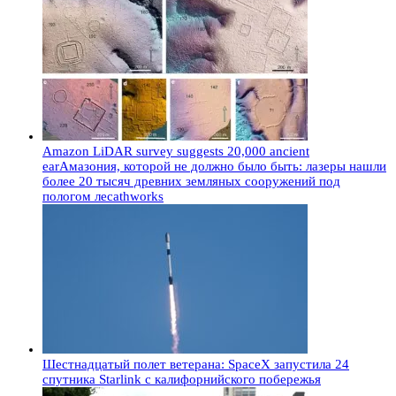
Amazon LiDAR survey suggests 20,000 ancient
earАмазония, которой не должно было быть: лазеры нашли
более 20 тысяч древних земляных сооружений под
пологом лесаthworks
Шестнадцатый полет ветерана: SpaceX запустила 24
спутника Starlink с калифорнийского побережья