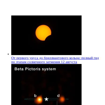
От первого укуса до бриллиантового кольца: полный гид
по этапам солнечного затмения 12 августа