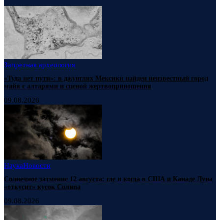
Запретная археология
«Туда нет пути»: в джунглях Мексики найден неизвестный город
майя с алтарями и сценой жертвоприношения
09.08.2026
Наука
Новости
Солнечное затмение 12 августа: где и когда в США и Канаде Луна
«откусит» кусок Солнца
09.08.2026