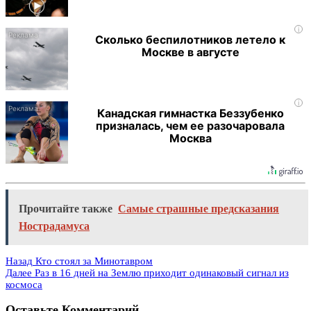
i
Сколько беспилотников летело к
Москве в августе
i
Канадская гимнастка Беззубенко
призналась, чем ее разочаровала
Москва
Прочитайте также
Самые страшные предсказания
Нострадамуса
Назад
Кто стоял за Минотавром
Далее
Раз в 16 дней на Землю приходит одинаковый сигнал из
космоса
Оставьте Комментарий