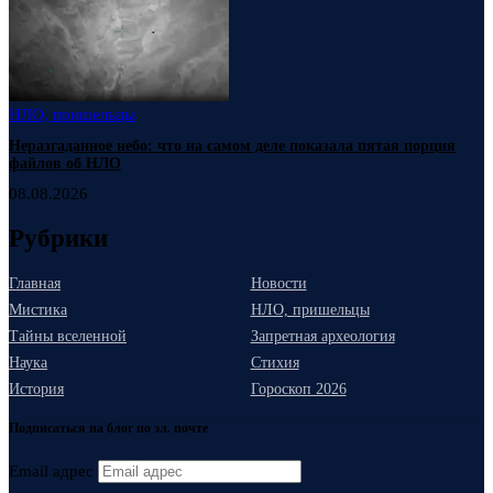
НЛО, пришельцы
Неразгаданное небо: что на самом деле показала пятая порция
файлов об НЛО
08.08.2026
Рубрики
Главная
Новости
Мистика
НЛО, пришельцы
Тайны вселенной
Запретная археология
Наука
Стихия
История
Гороскоп 2026
Подписаться на блог по эл. почте
Email адрес