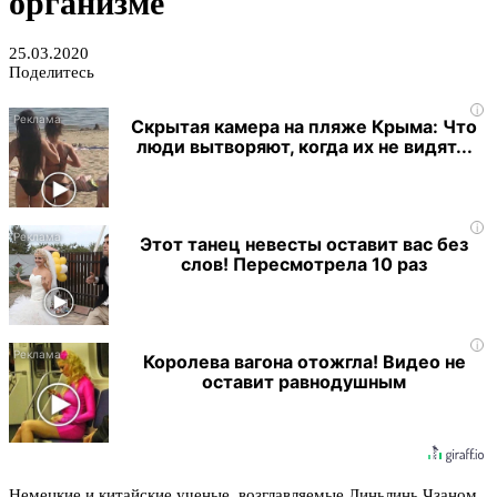
организме
25.03.2020
Поделитесь
i
Скрытая камера на пляже Крыма: Что
люди вытворяют, когда их не видят...
i
Этот танец невесты оставит вас без
слов! Пересмотрела 10 раз
i
Королева вагона отожгла! Видео не
оставит равнодушным
Немецкие и китайские ученые, возглавляемые Линьлинь Чзаном