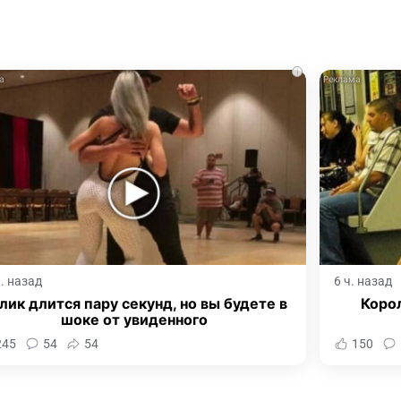
i
ч. назад
6 ч. назад
лик длится пару секунд, но вы будете в
Корол
шоке от увиденного
245
54
54
150