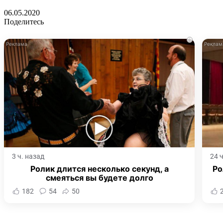
06.05.2020
Поделитесь
i
3 ч. назад
24 
Ролик длится несколько секунд, а
Ро
смеяться вы будете долго
182
54
50