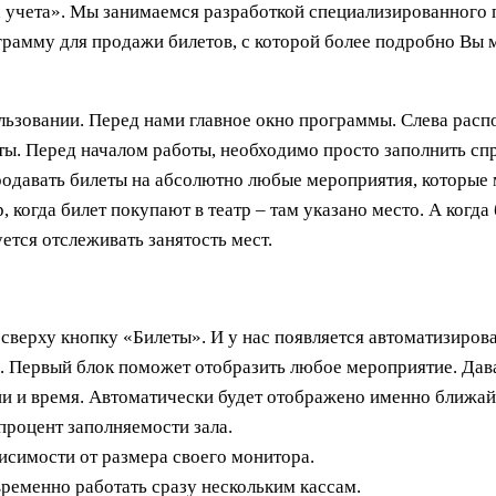
а учета». Мы занимаемся разработкой специализированного 
амму для продажи билетов, с которой более подробно Вы 
льзовании. Перед нами главное окно программы. Слева расп
еты. Перед началом работы, необходимо просто заполнить сп
родавать билеты на абсолютно любые мероприятия, которые м
, когда билет покупают в театр – там указано место. А когда
уется отслеживать занятость мест.
верху кнопку «Билеты». И у нас появляется автоматизирова
. Первый блок поможет отобразить любое мероприятие. Дав
 дни и время. Автоматически будет отображено именно ближа
процент заполняемости зала.
висимости от размера своего монитора.
ременно работать сразу нескольким кассам.