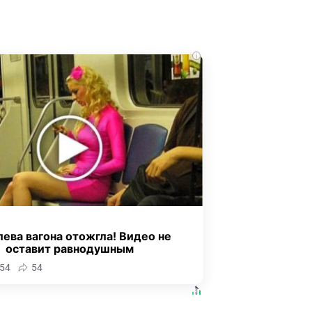
i
ева вагона отожгла! Видео не
оставит равнодушным
54
54