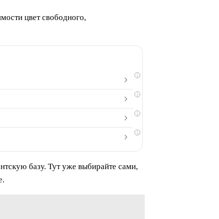
имости цвет свободного,
i
i
i
i
ентскую базу. Тут уже выбирайте сами,
е.