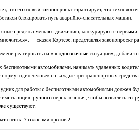
яет, что его новый законопроект гарантирует, что технологи
оботакси блокировать путь аварийно-спасательных машин.
ртные средства мешают движению, конкурируют с первыми r
ножиться», — сказал Кортезе, представляя законопроект ран
емени реагировать на «неоднозначные ситуации», добавил о
х беспилотными автомобилями, нанимать удаленных водител
норму: один человек на каждые три транспортных средства
рудник для работы с беспилотными автомобилями должен буд
т иметь опцию ручного переключения, чтобы позволить сот
уже существуют.
та штата 7 голосами против 2.