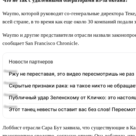
Что не так с удаленными операторами из-за океана?
Waymo, которой руководят со-генеральные директора Теке
всей стране, в то время как еще около 30 компаний подали
Waymo и другие представители отрасли назвали законопро
сообщает San Francisco Chronicle.
Новости партнеров
Ржу не переставая, это видео пересмотришь не раз
Скрытые признаки рака: на такое никто не обращает
Публичный удар Зеленскому от Кличко: это настоя
Этот танец невесты оставит вас без слов! Пересмот
Лоббист отрасли Сара Бут заявила, что существующие в К
транспортное средство, согласно отчету. Она добавила, ч