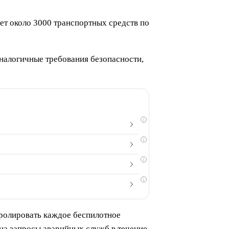
ет около 3000 транспортных средств по
аналогичные требования безопасности,
i
i
i
i
тролировать каждое беспилотное
 на запросы аварийных служб в течение