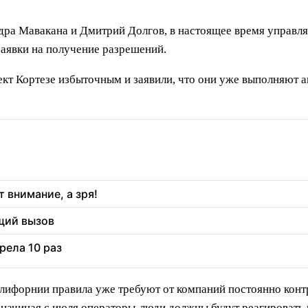
дра Мавакана и Дмитрий Долгов, в настоящее время управля
 заявки на получение разрешений.
ект Кортезе избыточным и заявили, что они уже выполняют 
 внимание, а зря!
щий вызов
рела 10 раз
алифорнии правила уже требуют от компаний постоянно кон
то начиная с июля операторы-люди должны будут реагировать