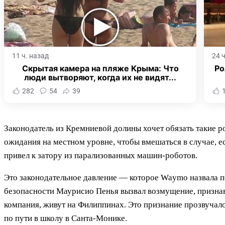
11 ч. назад
24 
Скрытая камера на пляже Крыма: Что
Ро
люди вытворяют, когда их не видят...
282
54
39
Законодатель из Кремниевой долины хочет обязать такие р
ожидания на местном уровне, чтобы вмешаться в случае, ес
привел к затору из парализованных машин-роботов.
Это законодательное давление — которое Waymo назвала п
безопасности Маурисио Пенья вызвал возмущение, признав
компания, живут на Филиппинах. Это признание прозвучало
по пути в школу в Санта-Монике.