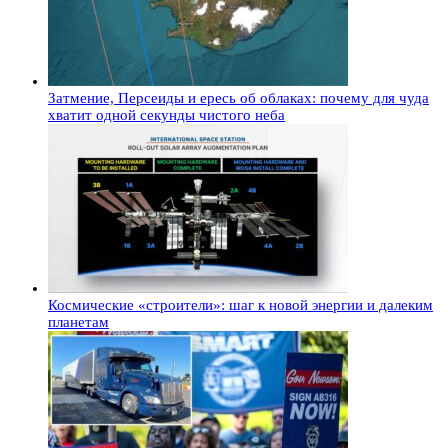
Затмение, Персеиды и ересь об облаках: почему для чуда
хватит одной секунды чистого неба
Космические «строители»: шаг к новой энергии и далеким
планетам