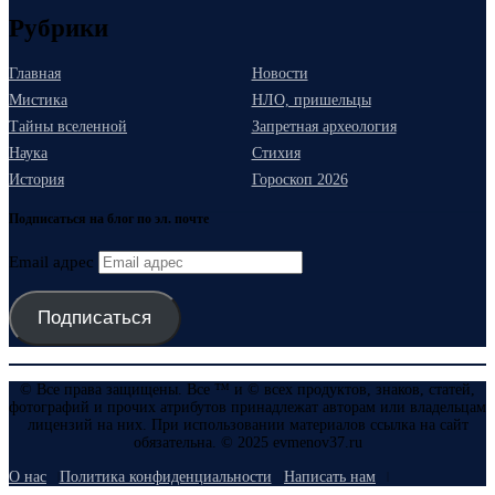
Рубрики
Главная
Новости
Мистика
НЛО, пришельцы
Тайны вселенной
Запретная археология
Наука
Стихия
История
Гороскоп 2026
Подписаться на блог по эл. почте
Email адрес
Подписаться
© Все права защищены. Все ™ и © всех продуктов, знаков, статей,
фотографий и прочих атрибутов принадлежат авторам или владельцам
лицензий на них. При использовании материалов ссылка на сайт
обязательна. © 2025 evmenov37.ru
О нас
Политика конфиденциальности
Написать нам