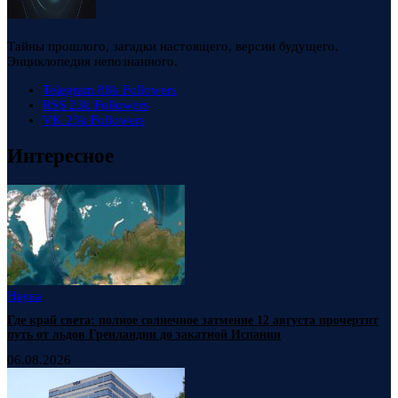
Тайны прошлого, загадки настоящего, версии будущего.
Энциклопедия непознанного.
Telegram
88k
Followers
RSS
23k
Followers
VK
23k
Followers
Интересное
Наука
Где край света: полное солнечное затмение 12 августа прочертит
путь от льдов Гренландии до закатной Испании
06.08.2026