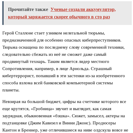
Прочитайте также
Ученые создали аккумулятор,
который заряжается скорее обычного в сто раз
Герой Сталлоне стает узником нелегальной тюрьмы,
предназначенной для особенно опасных киберпреступников.
Тюрьма оснащена по последнему слову современной техники,
следовательно сбежать из неё не сможет даже самый
продвинутый технарь. Таким является лидер местного
Сопротивления, например, в лице Арнольда. Страшный
кибертеррорист, попавший в эти застенки из-за изобретенного
способа взлома всей банковской компьютерной системы
планеты.
Невзирая на большой бюджет, цифры на счетчике которого все
еще крутятся, «Гробница» звучит и выглядит, как самая
заурядная, обыкновенная «бэшка». Сюжет, замысел, актеры на
подтанцовке (Джим Кавизел и Винни Джонс). Продюсеры
Кантон и Бреннер, уже отличившиеся на ниве олдскула вовсе не