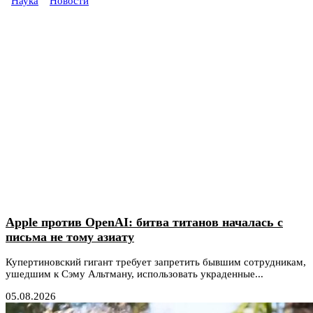
Наука
Новости
Apple против OpenAI: битва титанов началась с
письма не тому азиату
Купертиновский гигант требует запретить бывшим сотрудникам,
ушедшим к Сэму Альтману, использовать украденные...
05.08.2026