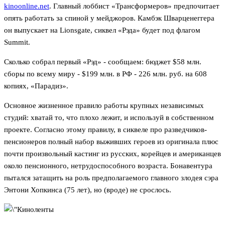
kinoonline.net
. Главный лоббист «Трансформеров» предпочитает
опять работать за спиной у мейджоров. Камбэк Шварценеггера
он выпускает на Lionsgate, сиквел «Рэда» будет под флагом
Summit.
Сколько собрал первый «Рэд» - сообщаем: бюджет $58 млн.
сборы по всему миру - $199 млн. в РФ - 226 млн. руб. на 608
копиях, «Парадиз».
Основное жизненное правило работы крупных независимых
студий: хватай то, что плохо лежит, и используй в собственном
проекте. Согласно этому правилу, в сиквеле про разведчиков-
пенсионеров полный набор выживших героев из оригинала плюс
почти произвольный кастинг из русских, корейцев и американцев
около пенсионного, нетрудоспособного возраста. Бонавентура
пытался затащить на роль предполагаемого главного злодея сэра
Энтони Хопкинса (75 лет), но (вроде) не срослось.