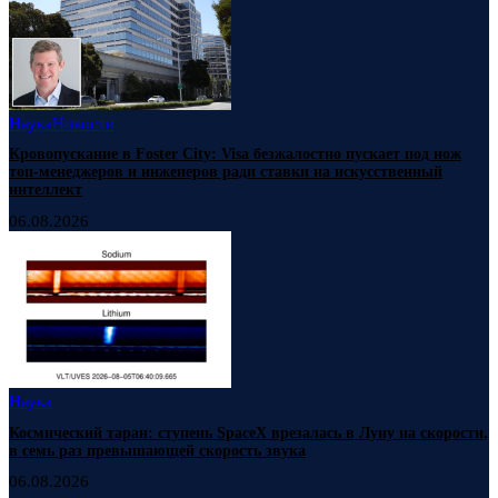
Наука
Новости
Кровопускание в Foster City: Visa безжалостно пускает под нож
топ-менеджеров и инженеров ради ставки на искусственный
интеллект
06.08.2026
Наука
Космический таран: ступень SpaceX врезалась в Луну на скорости,
в семь раз превышающей скорость звука
06.08.2026