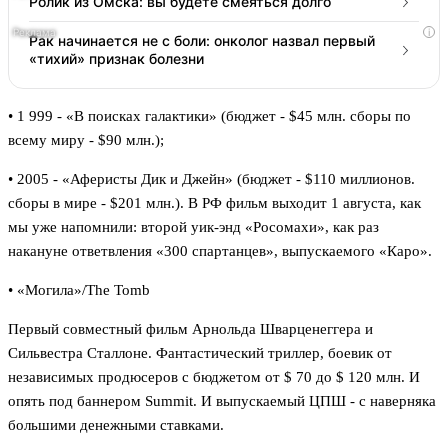
Ролик из Омска: вы будете смеяться долго
i
Рак начинается не с боли: онколог назвал первый
«тихий» признак болезни
• 1 999 - «В поисках галактики» (бюджет - $45 млн. сборы по
всему миру - $90 млн.);
• 2005 - «Аферисты Дик и Джейн» (бюджет - $110 миллионов.
сборы в мире - $201 млн.). В РФ фильм выходит 1 августа, как
мы уже напомнили: второй уик-энд «Росомахи», как раз
накануне ответвления «300 спартанцев», выпускаемого «Каро».
• «Могила»/The Tomb
Первый совместный фильм Арнольда Шварценеггера и
Сильвестра Сталлоне. Фантастический триллер, боевик от
независимых продюсеров с бюджетом от $ 70 до $ 120 млн. И
опять под баннером Summit. И выпускаемый ЦПШ - с наверняка
большими денежными ставками.