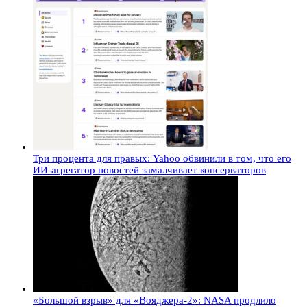
Три процента для правых: Yahoo обвинили в том, что его
ИИ-агрегатор новостей замалчивает консерваторов
«Большой взрыв» для «Вояджера-2»: NASA продлило