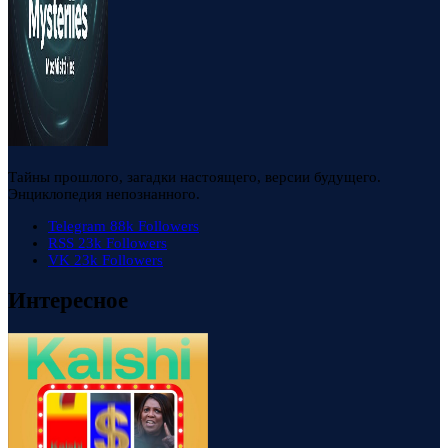
Тайны прошлого, загадки настоящего, версии будущего.
Энциклопедия непознанного.
Telegram
88k
Followers
RSS
23k
Followers
VK
23k
Followers
Интересное