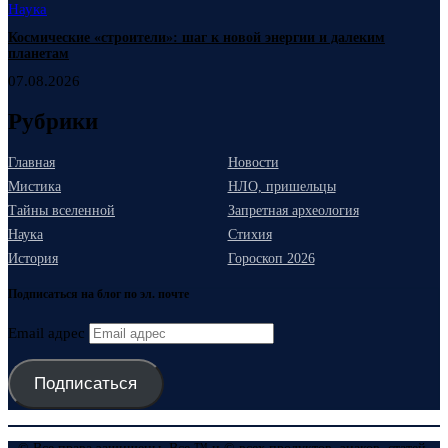
Наука
Космические «строители»: шаг к новой энергии и далеким
планетам
07.08.2026
Рубрики
Главная
Новости
Мистика
НЛО, пришельцы
Тайны вселенной
Запретная археология
Наука
Стихия
История
Гороскоп 2026
Подписаться на блог по эл. почте
Email адрес
Подписаться