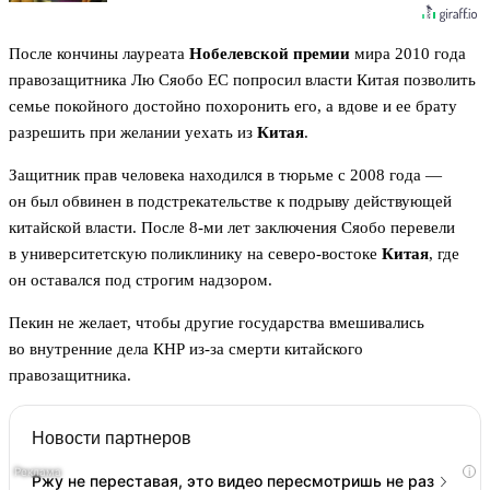
После кончины лауреата
Нобелевской премии
мира 2010 года
правозащитника Лю Сяобо EC попросил власти Китая позволить
семье покойного достойно похоронить его, а вдове и ее брату
разрешить при желании уехать из
Китая
.
Защитник прав человека находился в тюрьме с 2008 года —
он был обвинен в подстрекательстве к подрыву действующей
китайской власти. После 8-ми лет заключения Сяобо перевели
в университетскую поликлинику на северо-востоке
Китая
, где
он оставался под строгим надзором.
Пекин не желает, чтобы другие государства вмешивались
во внутренние дела КНР из-за смерти китайского
правозащитника.
Новости партнеров
i
Ржу не переставая, это видео пересмотришь не раз