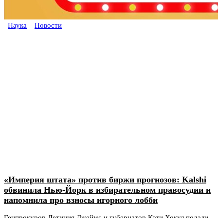
Наука
Новости
«Империя штата» против биржи прогнозов: Kalshi
обвинила Нью-Йорк в избирательном правосудии и
напомнила про взносы игорного лобби
Генпрокурор Летиция Джеймс и губернатор Кэти Хокул подали