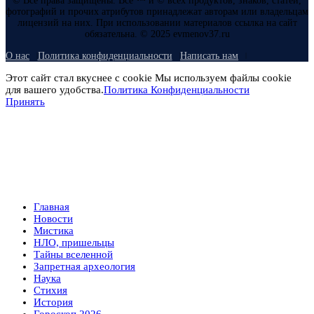
© Все права защищены. Все ™ и © всех продуктов, знаков, статей,
фотографий и прочих атрибутов принадлежат авторам или владельцам
лицензий на них. При использовании материалов ссылка на сайт
обязательна. © 2025 evmenov37.ru
О нас
Политика конфиденциальности
Написать нам
Этот сайт стал вкуснее с cookie Мы используем файлы cookie
для вашего удобства.
Политика Конфиденциальности
Принять
Главная
Новости
Мистика
НЛО, пришельцы
Тайны вселенной
Запретная археология
Наука
Стихия
История
Гороскоп 2026