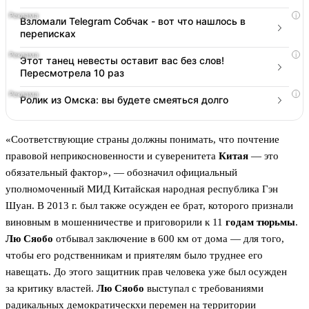
i
Взломали Telegram Собчак - вот что нашлось в
переписках
i
Этот танец невесты оставит вас без слов!
Пересмотрела 10 раз
i
Ролик из Омска: вы будете смеяться долго
«Соответствующие страны должны понимать, что почтение
правовой неприкосновенности и суверенитета
Китая
— это
обязательный фактор», — обозначил официальный
уполномоченный МИД Китайская народная республика Гэн
Шуан. В 2013 г. был также осужден ее брат, которого признали
виновным в мошенничестве и приговорили к 11
годам тюрьмы
.
Лю Сяобо
отбывал заключение в 600 км от дома — для того,
чтобы его родственникам и приятелям было труднее его
навещать. До этого защитник прав человека уже был осужден
за критику властей.
Лю Сяобо
выступал с требованиями
радикальных демократическхи перемен на территории