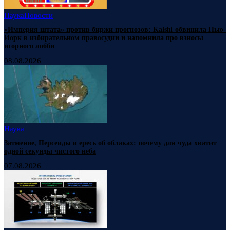
Наука
Новости
«Империя штата» против биржи прогнозов: Kalshi обвинила Нью-
Йорк в избирательном правосудии и напомнила про взносы
игорного лобби
08.08.2026
Наука
Затмение, Персеиды и ересь об облаках: почему для чуда хватит
одной секунды чистого неба
07.08.2026