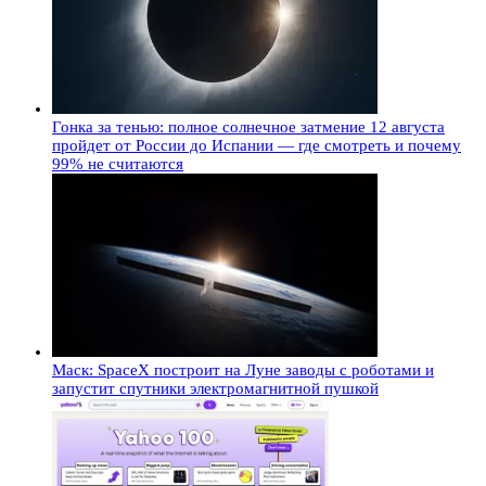
Гонка за тенью: полное солнечное затмение 12 августа
пройдет от России до Испании — где смотреть и почему
99% не считаются
Маск: SpaceX построит на Луне заводы с роботами и
запустит спутники электромагнитной пушкой