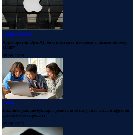
Наука
Новости
Apple против OpenAI: битва титанов началась с письма не тому
азиату
05.08.2026
Наука
Планшет раньше букваря: родители хотят учить детей цифровой
грамоте с четырех лет
05.08.2026