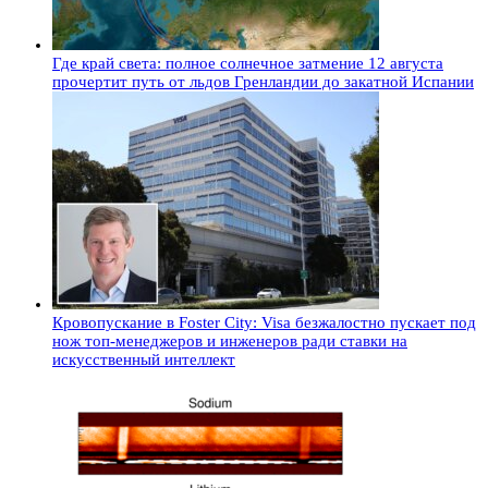
Где край света: полное солнечное затмение 12 августа
прочертит путь от льдов Гренландии до закатной Испании
Кровопускание в Foster City: Visa безжалостно пускает под
нож топ-менеджеров и инженеров ради ставки на
искусственный интеллект