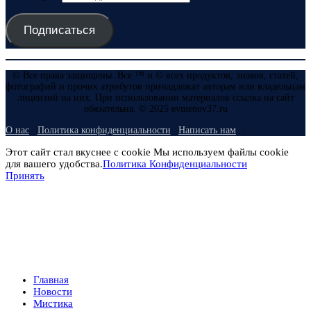
Подписаться
© Все права защищены. Все ™ и © всех продуктов, знаков, статей,
фотографий и прочих атрибутов принадлежат авторам или владельцам
лицензий на них. При использовании материалов ссылка на сайт
обязательна. © 2025 evmenov37.ru
О нас
Политика конфиденциальности
Написать нам
Этот сайт стал вкуснее с cookie Мы используем файлы cookie
для вашего удобства.
Политика Конфиденциальности
Принять
Главная
Новости
Мистика