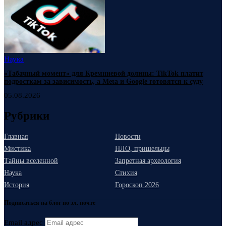
Наука
«Табачный момент» для Кремниевой долины: TikTok платит
подросткам за зависимость, а Meta и Google готовятся к суду
05.08.2026
Рубрики
Главная
Новости
Мистика
НЛО, пришельцы
Тайны вселенной
Запретная археология
Наука
Стихия
История
Гороскоп 2026
Подписаться на блог по эл. почте
Email адрес