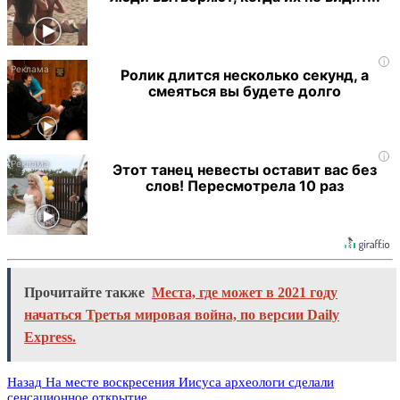
i
Ролик длится несколько секунд, а
смеяться вы будете долго
i
Этот танец невесты оставит вас без
слов! Пересмотрела 10 раз
Прочитайте также
Места, где может в 2021 году
начаться Третья мировая война, по версии Daily
Express.
Назад
На месте воскресения Иисуса археологи сделали
сенсационное открытие