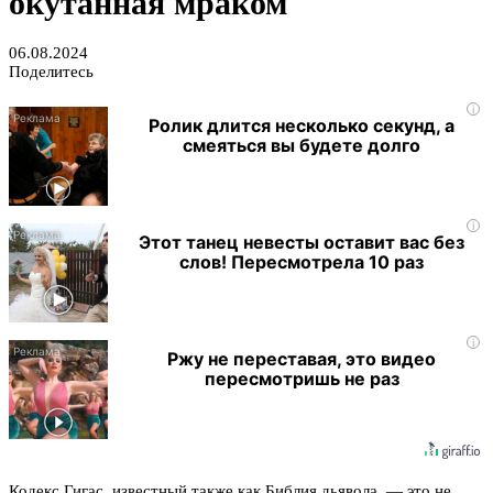
окутанная мраком
06.08.2024
Поделитесь
i
Ролик длится несколько секунд, а
смеяться вы будете долго
i
Этот танец невесты оставит вас без
слов! Пересмотрела 10 раз
i
Ржу не переставая, это видео
пересмотришь не раз
Кодекс Гигас, известный также как Библия дьявола, — это не