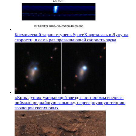
Космический таран: ступень SpaceX врезалась в Луну на
скорости, в семь раз превышающей скорость звука
«Крик души» умирающей звезды: астрономы впервые
поймали редчайшую вспышку, перевернувшую теорию
эволюции сверхновых