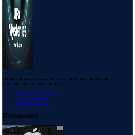
Тайны прошлого, загадки настоящего, версии будущего.
Энциклопедия непознанного.
Telegram
88k
Followers
RSS
23k
Followers
VK
23k
Followers
Интересное