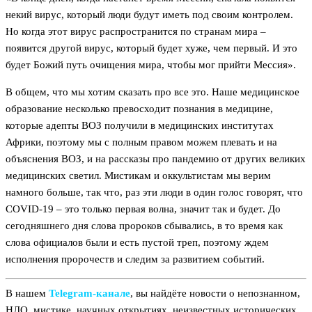
некий вирус, который люди будут иметь под своим контролем.
Но когда этот вирус распространится по странам мира –
появится другой вирус, который будет хуже, чем первый. И это
будет Божий путь очищения мира, чтобы мог прийти Мессия».
В общем, что мы хотим сказать про все это. Наше медицинское
образование несколько превосходит познания в медицине,
которые адепты ВОЗ получили в медицинских институтах
Африки, поэтому мы с полным правом можем плевать и на
объяснения ВОЗ, и на рассказы про пандемию от других великих
медицинских светил. Мистикам и оккультистам мы верим
намного больше, так что, раз эти люди в один голос говорят, что
COVID-19 – это только первая волна, значит так и будет. До
сегодняшнего дня слова пророков сбывались, в то время как
слова официалов были и есть пустой треп, поэтому ждем
исполнения пророчеств и следим за развитием событий.
В нашем
Telegram‑канале
, вы найдёте новости о непознанном,
НЛО, мистике, научных открытиях, неизвестных исторических