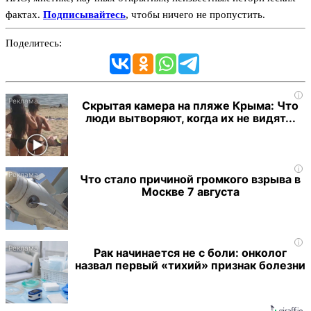
фактах.
Подписывайтесь
, чтобы ничего не пропустить.
Поделитесь:
i
Скрытая камера на пляже Крыма: Что
люди вытворяют, когда их не видят...
i
Что стало причиной громкого взрыва в
Москве 7 августа
i
Рак начинается не с боли: онколог
назвал первый «тихий» признак болезни