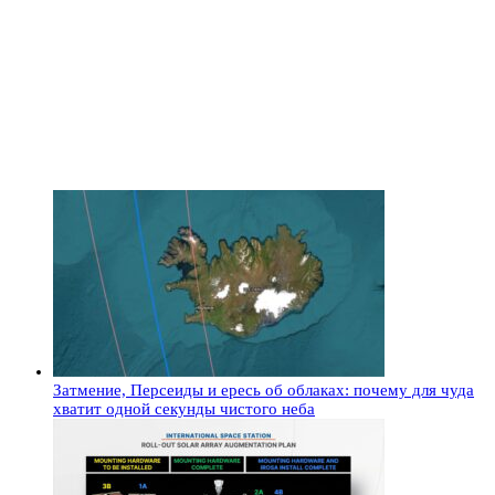
Затмение, Персеиды и ересь об облаках: почему для чуда
хватит одной секунды чистого неба