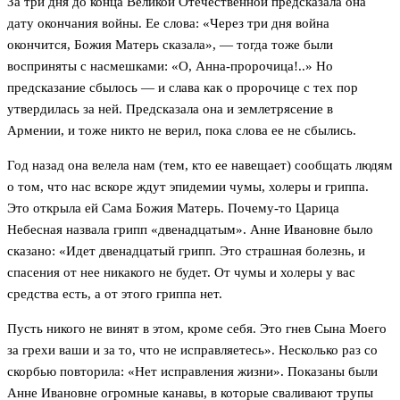
За три дня до конца Великой Отечественной предсказала она
дату окончания войны. Ее слова: «Через три дня война
окончится, Божия Матерь сказала», — тогда тоже были
восприняты с насмешками: «О, Анна-пророчица!..» Но
предсказание сбылось — и слава как о пророчице с тех пор
утвердилась за ней. Предсказала она и землетрясение в
Армении, и тоже никто не верил, пока слова ее не сбылись.
Год назад она велела нам (тем, кто ее навещает) сообщать людям
о том, что нас вскоре ждут эпидемии чумы, холеры и гриппа.
Это открыла ей Сама Божия Матерь. Почему-то Царица
Небесная назвала грипп «двенадцатым». Анне Ивановне было
сказано: «Идет двенадцатый грипп. Это страшная болезнь, и
спасения от нее никакого не будет. От чумы и холеры у вас
средства есть, а от этого гриппа нет.
Пусть никого не винят в этом, кроме себя. Это гнев Сына Моего
за грехи ваши и за то, что не исправляетесь». Несколько раз со
скорбью повторила: «Нет исправления жизни». Показаны были
Анне Ивановне огромные канавы, в которые сваливают трупы