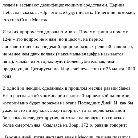
людей и засыпают дезинфицирующими средствами. Царица
Небесная сказала: «Зря это все будут делать. Ничего не поможет,
это гнев Сына Моего».
И таких пророчеств довольно много. Почему грипп и почему
12-й – это вопрос не к нам, но в целом, на период
апокалиптических эпидемий пророки разных религий говорят о,
не менее чем двух волнах (максимальная цифра называется
пять), каждая из которых будет более губительная, чем
предыдущая. Цитируем breakingisraelnews.com от 25 марта 2020
года:
В одной из лекций, сделанных в прошлом месяце раввин Яаков
Яген рассказал об упоминании в книге Зоар великой пандемии,
которой мир будет поражен на этапе Последних Дней. И, как бы
ужасно это ни звучало, Зоар говорит, что за первоначальной
болезнью последует другая, похожая на первую, но гораздо
более смертельная. Ссылаясь на Зоар, 172:b, раввин говорит:
«В конце дней, когда настанет время Мессии, сначала появится