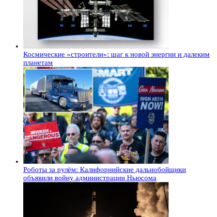
Космические «строители»: шаг к новой энергии и далеким
планетам
Роботы за рулём: Калифорнийские дальнобойщики
объявили войну администрации Ньюсома