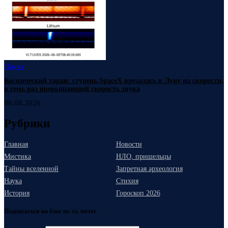
Наука
Космический таран: ступень SpaceX врезалась в Луну на скорости,
в семь раз превышающей скорость звука
06.08.2026
Рубрики
Главная
Новости
Мистика
НЛО, пришельцы
Тайны вселенной
Запретная археология
Наука
Стихия
История
Гороскоп 2026
Подписаться на блог по эл. почте