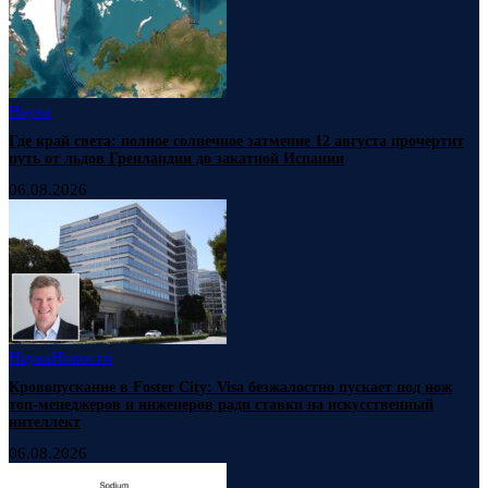
Наука
Где край света: полное солнечное затмение 12 августа прочертит
путь от льдов Гренландии до закатной Испании
06.08.2026
Наука
Новости
Кровопускание в Foster City: Visa безжалостно пускает под нож
топ-менеджеров и инженеров ради ставки на искусственный
интеллект
06.08.2026