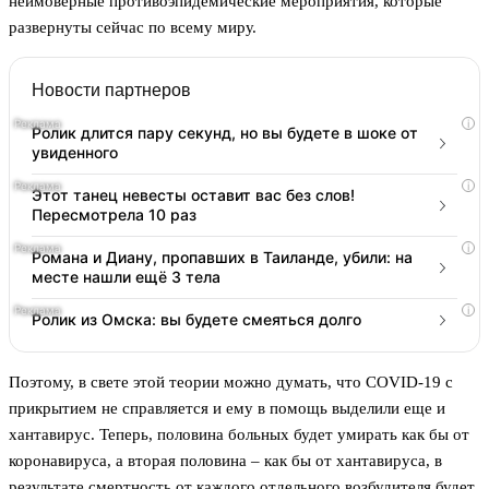
неимоверные противоэпидемические мероприятия, которые
развернуты сейчас по всему миру.
Новости партнеров
i
Ролик длится пару секунд, но вы будете в шоке от
увиденного
i
Этот танец невесты оставит вас без слов!
Пересмотрела 10 раз
i
Романа и Диану, пропавших в Таиланде, убили: на
месте нашли ещё 3 тела
i
Ролик из Омска: вы будете смеяться долго
Поэтому, в свете этой теории можно думать, что COVID-19 с
прикрытием не справляется и ему в помощь выделили еще и
хантавирус. Теперь, половина больных будет умирать как бы от
коронавируса, а вторая половина – как бы от хантавируса, в
результате смертность от каждого отдельного возбудителя будет