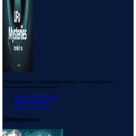
Тайны прошлого, загадки настоящего, версии будущего.
Энциклопедия непознанного.
Telegram
88k
Followers
RSS
23k
Followers
VK
23k
Followers
Интересное