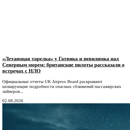
«Летающая тарелка» у Гатвика и невидимка над
Северным морем: британские пилоты рассказали о
встречах с НЛО
Официальные отчеты UK Airprox Board раскрывают
шокирующие подробности опасных сближений пассажирских
лайнеров...
02.08.2026