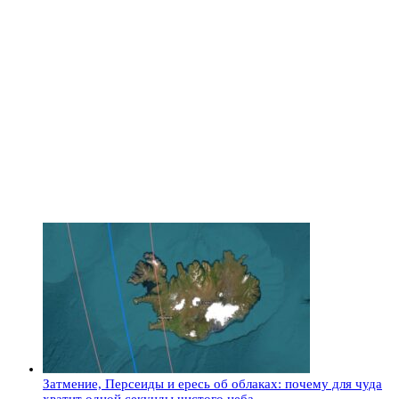
Затмение, Персеиды и ересь об облаках: почему для чуда
хватит одной секунды чистого неба