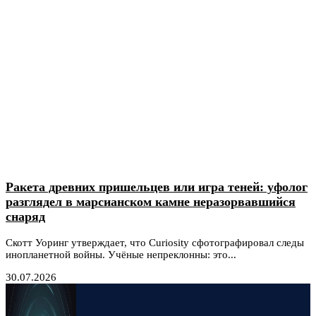
Ракета древних пришельцев или игра теней: уфолог
разглядел в марсианском камне неразорвавшийся
снаряд
Скотт Уоринг утверждает, что Curiosity сфотографировал следы
инопланетной войны. Учёные непреклонны: это...
30.07.2026