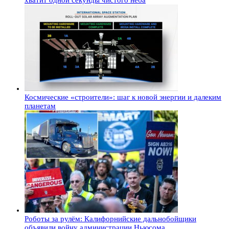
Космические «строители»: шаг к новой энергии и далеким
планетам
Роботы за рулём: Калифорнийские дальнобойщики
объявили войну администрации Ньюсома