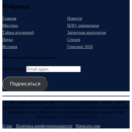
Рубрики
Главная
Новости
Мистика
НЛО, пришельцы
Тайны вселенной
Запретная археология
Наука
Стихия
История
Гороскоп 2026
Подписаться на блог по эл. почте
Email адрес
Подписаться
© Все права защищены. Все ™ и © всех продуктов, знаков, статей,
фотографий и прочих атрибутов принадлежат авторам или владельцам
лицензий на них. При использовании материалов ссылка на сайт
обязательна. © 2025 evmenov37.ru
О нас
Политика конфиденциальности
Написать нам