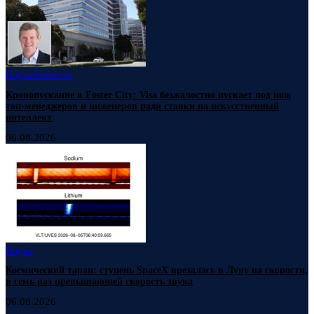
Наука
Новости
Кровопускание в Foster City: Visa безжалостно пускает под нож
топ-менеджеров и инженеров ради ставки на искусственный
интеллект
06.08.2026
Наука
Космический таран: ступень SpaceX врезалась в Луну на скорости,
в семь раз превышающей скорость звука
06.08.2026