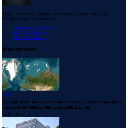
Тайны прошлого, загадки настоящего, версии будущего.
Энциклопедия непознанного.
Telegram
88k
Followers
RSS
23k
Followers
VK
23k
Followers
Интересное
Наука
Где край света: полное солнечное затмение 12 августа прочертит
путь от льдов Гренландии до закатной Испании
06.08.2026