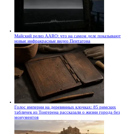
Майский релиз AARO: что на самом деле показывают
новые инфракрасные видео Пентагона
Голос империи на деревянных клочках: 85 римских
табличек из Тонгерена рассказали о жизни города без
монументов