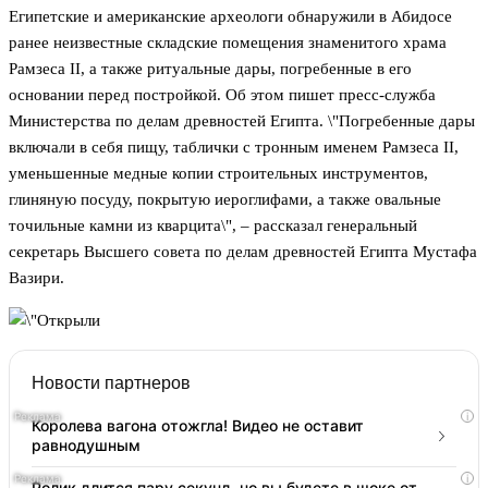
Египетские и американские археологи обнаружили в Абидосе
ранее неизвестные складские помещения знаменитого храма
Рамзеса II, а также ритуальные дары, погребенные в его
основании перед постройкой. Об этом пишет пресс-служба
Министерства по делам древностей Египта. \"Погребенные дары
включали в себя пищу, таблички с тронным именем Рамзеса II,
уменьшенные медные копии строительных инструментов,
глиняную посуду, покрытую иероглифами, а также овальные
точильные камни из кварцита\", – рассказал генеральный
секретарь Высшего совета по делам древностей Египта Мустафа
Вазири.
Новости партнеров
i
Королева вагона отожгла! Видео не оставит
равнодушным
i
Ролик длится пару секунд, но вы будете в шоке от