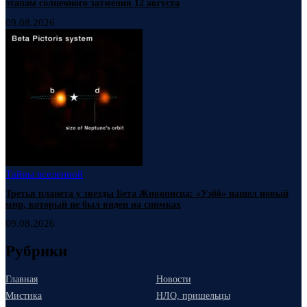
этапам солнечного затмения 12 августа
09.08.2026
Тайны вселенной
Третья планета у звезды Бета Живописца: «Уэбб» нашел новый
мир, который не был виден на снимках
09.08.2026
Рубрики
Главная
Новости
Мистика
НЛО, пришельцы