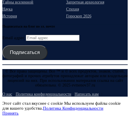
Тайны вселенной
Запретная археология
Наука
Стихия
История
Гороскоп 2026
Подписаться на блог по эл. почте
Email адрес
Подписаться
© Все права защищены. Все ™ и © всех продуктов, знаков, статей,
фотографий и прочих атрибутов принадлежат авторам или владельцам
лицензий на них. При использовании материалов ссылка на сайт
обязательна. © 2025 evmenov37.ru
О нас
Политика конфиденциальности
Написать нам
Этот сайт стал вкуснее с cookie Мы используем файлы cookie
для вашего удобства.
Политика Конфиденциальности
Принять