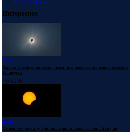
VK
23k
Followers
Интересное
Наука
Корона, которую никто не видел: что покажет солнечное затмение
12 августа
09.08.2026
Наука
От первого укуса до бриллиантового кольца: полный гид по