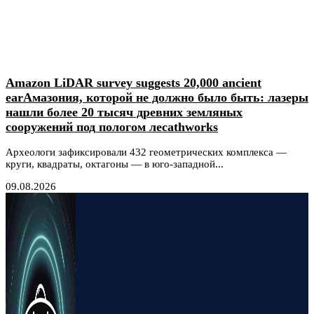
Amazon LiDAR survey suggests 20,000 ancient
earАмазония, которой не должно было быть: лазеры
нашли более 20 тысяч древних земляных
сооружений под пологом лесаthworks
Археологи зафиксировали 432 геометрических комплекса —
круги, квадраты, октагоны — в юго-западной...
09.08.2026