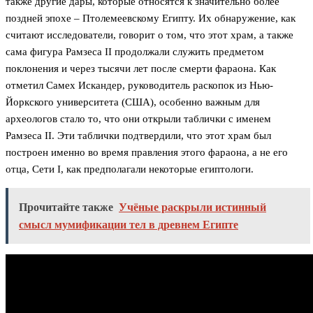
также другие дары, которые относятся к значительно более
поздней эпохе – Птолемеевскому Египту. Их обнаружение, как
считают исследователи, говорит о том, что этот храм, а также
сама фигура Рамзеса II продолжали служить предметом
поклонения и через тысячи лет после смерти фараона. Как
отметил Самех Искандер, руководитель раскопок из Нью-
Йоркского университета (США), особенно важным для
археологов стало то, что они открыли таблички с именем
Рамзеса II. Эти таблички подтвердили, что этот храм был
построен именно во время правления этого фараона, а не его
отца, Сети I, как предполагали некоторые египтологи.
Прочитайте также
Учёные раскрыли истинный
смысл мумификации тел в древнем Египте