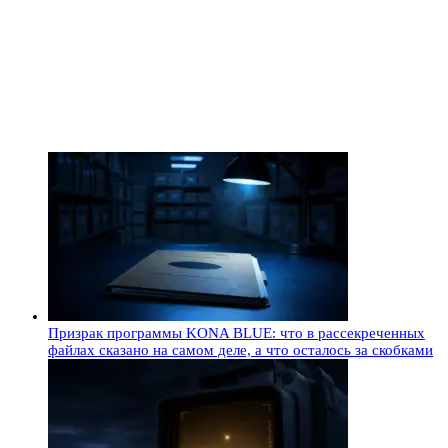
Призрак программы KONA BLUE: что в рассекреченных
файлах сказано на самом деле, а что осталось за скобками