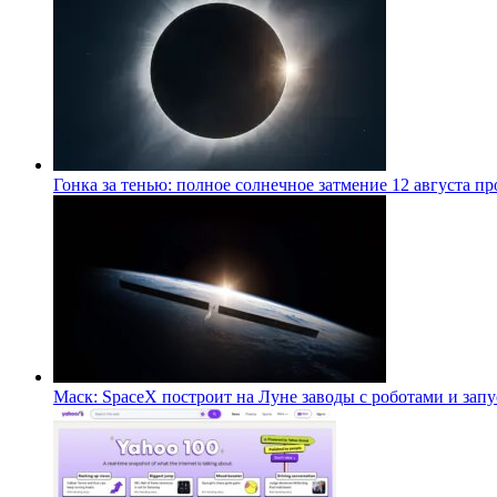
Гонка за тенью: полное солнечное затмение 12 августа п
Маск: SpaceX построит на Луне заводы с роботами и за