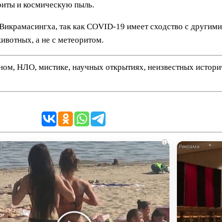
риты и космическую пыль.
Викрамасингха, так как COVID-19 имеет сходство с другим
животных, а не с метеоритом.
нном, НЛО, мистике, научных открытиях, неизвестных истор
i