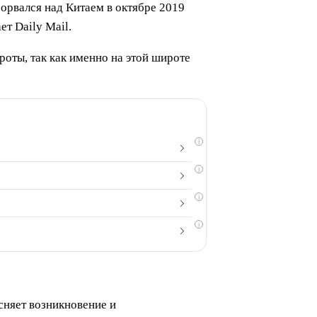
орвался над Китаем в октябре 2019
т Daily Mail.
оты, так как именно на этой широте
i
i
i
i
сняет возникновение и