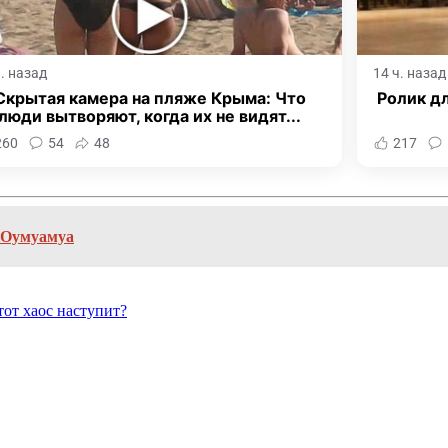
ч. назад
14 ч. назад
Скрытая камера на пляже Крыма: Что
Ролик дл
люди вытворяют, когда их не видят...
260
54
48
217
а Оумуамуа
тот хаос наступит?