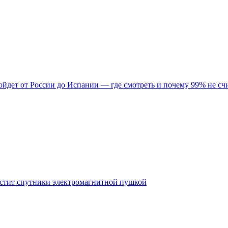
ройдет от России до Испании — где смотреть и почему 99% не сч
пустит спутники электромагнитной пушкой