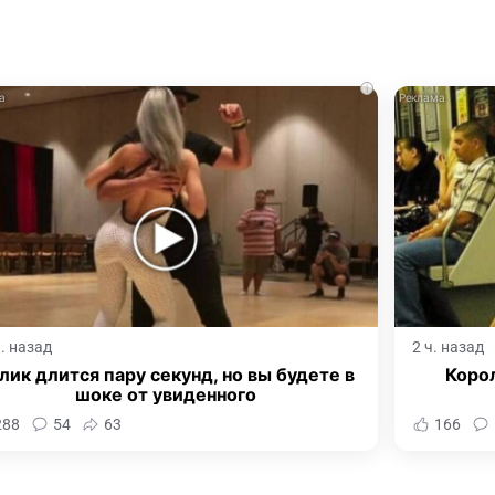
i
ч. назад
2 ч. назад
лик длится пару секунд, но вы будете в
Корол
шоке от увиденного
288
54
63
166