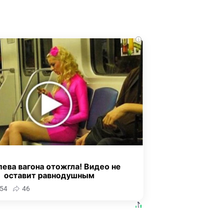
i
ева вагона отожгла! Видео не
оставит равнодушным
54
46