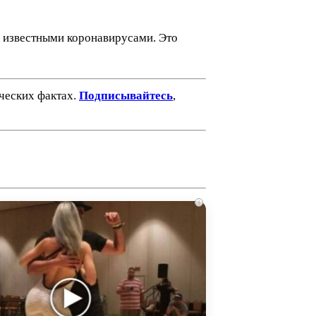
и известными коронавирусами. Это
ических фактах.
Подписывайтесь
,
i