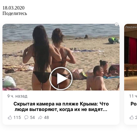
18.03.2020
Поделитесь
i
9 ч. назад
11 
Скрытая камера на пляже Крыма: Что
Ро
люди вытворяют, когда их не видят...
115
54
48