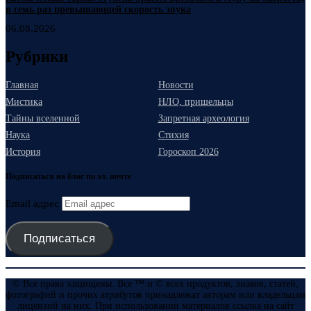
в семь раз превышающей скорость звука
06.08.2026
Рубрики
Главная
Новости
Мистика
НЛО, пришельцы
Тайны вселенной
Запретная археология
Наука
Стихия
История
Гороскоп 2026
Подписаться на блог по эл. почте
Email адрес
Подписаться
© Все права защищены. Все ™ и © всех продуктов, знаков, статей,
фотографий и прочих атрибутов принадлежат авторам или владельцам
лицензий на них. При использовании материалов ссылка на сайт