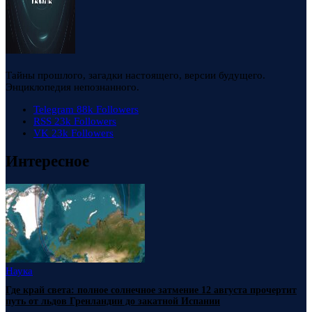
Тайны прошлого, загадки настоящего, версии будущего.
Энциклопедия непознанного.
Telegram
88k
Followers
RSS
23k
Followers
VK
23k
Followers
Интересное
Наука
Где край света: полное солнечное затмение 12 августа прочертит
путь от льдов Гренландии до закатной Испании