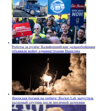
Роботы за рулём: Калифорнийские дальнобойщики
объявили войну администрации Ньюсома
Японская богиня на орбите: Rocket Lab запустила
радарный спутник после месячной задержки