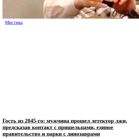
Мистика
Гость из 2045-го: мужчина прошел детектор лжи,
предсказав контакт с пришельцами, единое
правительство и парки с динозаврами