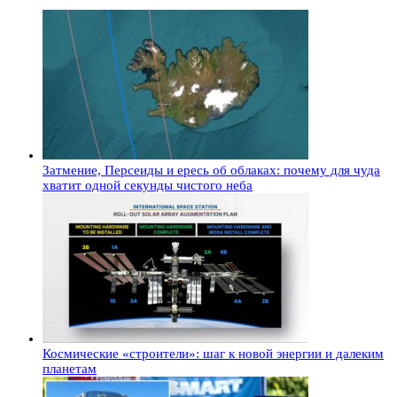
Затмение, Персеиды и ересь об облаках: почему для чуда
хватит одной секунды чистого неба
Космические «строители»: шаг к новой энергии и далеким
планетам