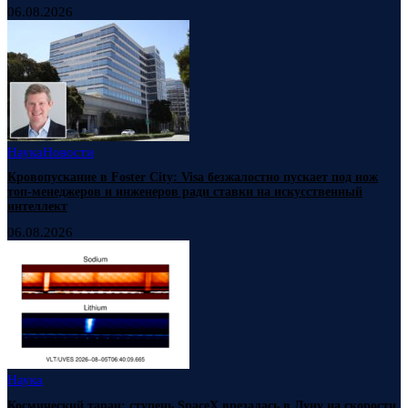
06.08.2026
Наука
Новости
Кровопускание в Foster City: Visa безжалостно пускает под нож
топ-менеджеров и инженеров ради ставки на искусственный
интеллект
06.08.2026
Наука
Космический таран: ступень SpaceX врезалась в Луну на скорости,