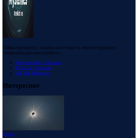
Тайны прошлого, загадки настоящего, версии будущего.
Энциклопедия непознанного.
Telegram
88k
Followers
RSS
23k
Followers
VK
23k
Followers
Интересное
Наука