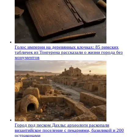
Голос империи на деревянных клочках: 85 римских
табличек из Тонгерена рассказали о жизни города без
монументов
Город под песком Дахлы: археологи раскопали
византийское поселение с пекарнями, базиликой и 200
остраконами