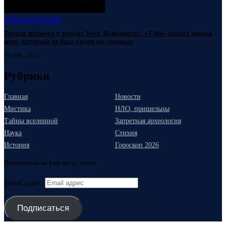
Тайны вселенной
Третья планета у звезды Бета Живописца: «Уэбб» нашел новый
мир, который не был виден на снимках
09.08.2026
Рубрики
Главная
Новости
Мистика
НЛО, пришельцы
Тайны вселенной
Запретная археология
Наука
Стихия
История
Гороскоп 2026
Подписаться на блог по эл. почте
Email адрес
Подписаться