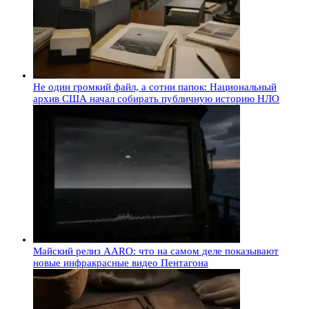
Не один громкий файл, а сотни папок: Национальный
архив США начал собирать публичную историю НЛО
Майский релиз AARO: что на самом деле показывают
новые инфракрасные видео Пентагона