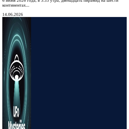
6 июня 2026 года, в 3:33 утра, двенадцать пирамид на шести
континентах...
14.06.2026