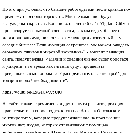
Но это при условии, что бывшие работодатели после кризиса по-
прежнему способны торговать. Многие компании будут
вынуждены закрыться. Конспирологический сайт Vigilant Citizen
прогнозирует серьезный сдвиг в том, как мы ведем бизнес с
мегакорпорациями, полностью заменяющими известный нам
сегодня бизнес: \"Если изоляция сохранится, мы можем ожидать
серьезных сдвигов в мировой экономике\", - говорит редакция
сайта, предупреждая: \"Малый и средний бизнес будет бороться
и умирать, в то время как гиганты будут процветать,
превращаясь в монопольные \"распределительные центры\" для
товаров первой необходимости\".
https://youtu.be/ExGaCwXpUjQ
На сайте также перечислены и другие пути развития, реакция
правительств на вирус подтолкнула нас ближе к Оруэллским
конспирологам, которые предупреждали нас на протяжении
многих лет; Людей, которых отслеживают с помощью
мобильных телефонов в Южной Корее, Израиле и Сингапуре,