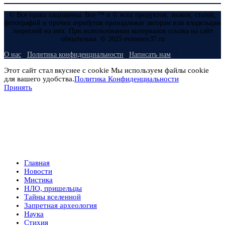
© Все права защищены. Все ™ и © всех продуктов, знаков, статей,
фотографий и прочих атрибутов принадлежат авторам или владельцам
лицензий на них. При использовании материалов ссылка на сайт
обязательна. © 2025 evmenov37.ru
О нас
Политика конфиденциальности
Написать нам
Этот сайт стал вкуснее с cookie Мы используем файлы cookie
для вашего удобства.
Политика Конфиденциальности
Принять
Главная
Новости
Мистика
НЛО, пришельцы
Тайны вселенной
Запретная археология
Наука
Стихия