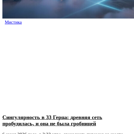
Мистика
Сингулярность в 33 Герца: древняя сеть
пробудилась, и она не была гробницей