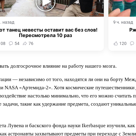
ч. назад
9 ч. назад
от танец невесты оставит вас без слов!
Рж
Пересмотрела 10 раз
108
54
76
120
вать долгосрочное влияние на работу нашего мозга.
тации — независимо от того, находятся ли они на борту Ме
сии NASA «Артемида-2». Хотя космические путешественники
воздействие настолько минимально, что его можно считать 
е задачи, такие как удержание предмета, создают уникальны
та Лувена и баскского фонда науки Ikerbasque изучили, как
как астронавты захватывают предметы при переходе с Земли 