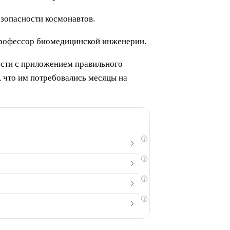
езопасности космонавтов.
профессор биомедицинской инженерии.
ости с приложением правильного
, что им потребовались месяцы на
i
i
i
i