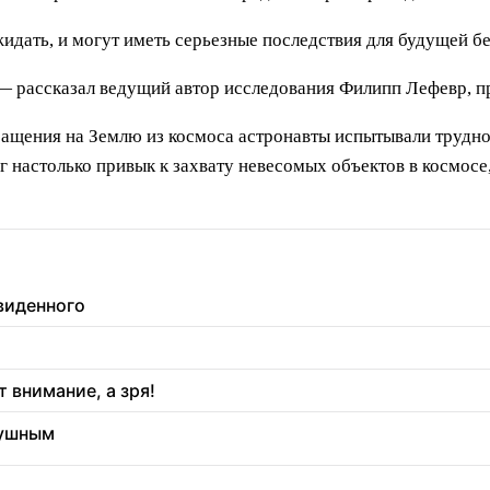
идать, и могут иметь серьезные последствия для будущей б
— рассказал ведущий автор исследования Филипп Лефевр, 
ращения на Землю из космоса астронавты испытывали трудн
зг настолько привык к захвату невесомых объектов в космосе
увиденного
 внимание, а зря!
душным