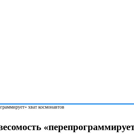
ограммирует» хват космонавтов
весомость «перепрограммирует