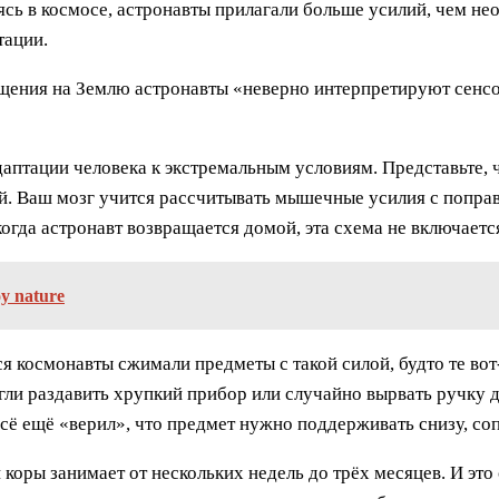
сь в космосе, астронавты прилагали больше усилий, чем нео
тации.
вращения на Землю астронавты «неверно интерпретируют сен
даптации человека к экстремальным условиям. Представьте, 
. Ваш мозг учится рассчитывать мышечные усилия с поправ
гда астронавт возвращается домой, эта схема не включаетс
oy nature
 космонавты сжимали предметы с такой силой, будто те вот-
гли раздавить хрупкий прибор или случайно вырвать ручку д
всё ещё «верил», что предмет нужно поддерживать снизу, со
коры занимает от нескольких недель до трёх месяцев. И это