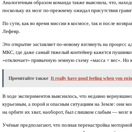
Аналогичным образом команда также выяснила, что, находя
поскольку их мозг по-прежнему ожидал присутствия грави
По сути, как во время миссии в космосе, так и после воз
Лефевр.
Это открытие заставляет по-новому взглянуть на процесс а
МКС, где даже самый тяжелый контейнер кажется пушинкой
«отключает» привычную земную схему «масса = вес». Но ко
Прочитайте также
It really have good feeling when you enj
В ходе экспериментов выяснилось, что недавно вернувшиеся
курьезным, а порой и опасным ситуациям на Земле: они мо
на орбите их хват, наоборот, был слишком слабым — мозг 
Учёные предполагают, что полная перенастройка моторной 