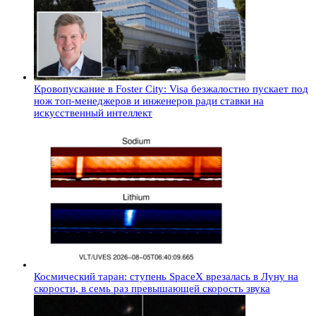
Кровопускание в Foster City: Visa безжалостно пускает под
нож топ-менеджеров и инженеров ради ставки на
искусственный интеллект
Космический таран: ступень SpaceX врезалась в Луну на
скорости, в семь раз превышающей скорость звука