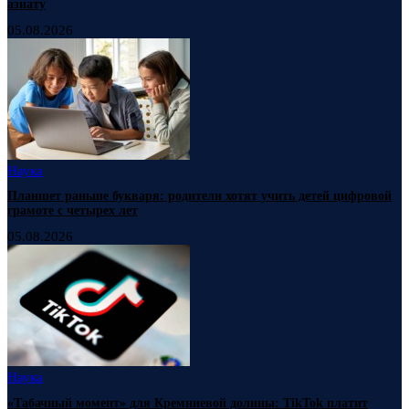
азиату
05.08.2026
Наука
Планшет раньше букваря: родители хотят учить детей цифровой
грамоте с четырех лет
05.08.2026
Наука
«Табачный момент» для Кремниевой долины: TikTok платит