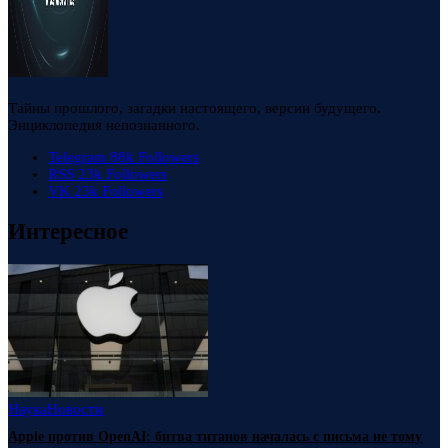
Тайны прошлого, загадки настоящего, версии будущего.
Энциклопедия непознанного.
Telegram
88k
Followers
RSS
23k
Followers
VK
23k
Followers
Интересное
Наука
Новости
Apple против OpenAI: битва титанов началась с письма не тому