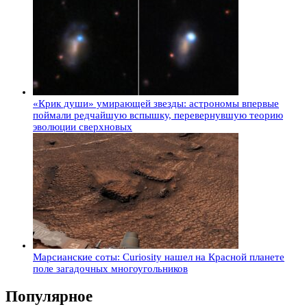
«Крик души» умирающей звезды: астрономы впервые
поймали редчайшую вспышку, перевернувшую теорию
эволюции сверхновых
Марсианские соты: Curiosity нашел на Красной планете
поле загадочных многоугольников
Популярное