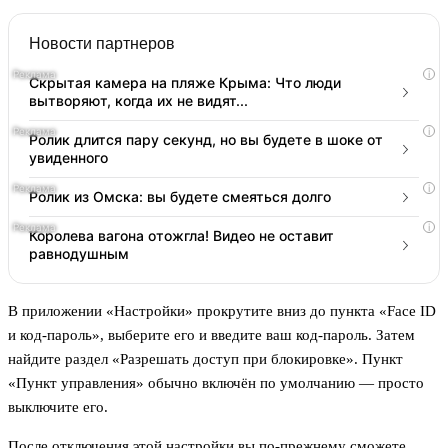
Новости партнеров
i
Скрытая камера на пляже Крыма: Что люди
вытворяют, когда их не видят...
i
Ролик длится пару секунд, но вы будете в шоке от
увиденного
i
Ролик из Омска: вы будете смеяться долго
i
Королева вагона отожгла! Видео не оставит
равнодушным
В приложении «Настройки» прокрутите вниз до пункта «Face ID
и код-пароль», выберите его и введите ваш код-пароль. Затем
найдите раздел «Разрешать доступ при блокировке». Пункт
«Пункт управления» обычно включён по умолчанию — просто
выключите его.
После отключения этой настройки вы по-прежнему сможете