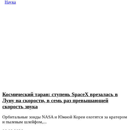
Наука
Космический таран: ступень SpaceX врезалась в
Луну на скорости, в семь раз превышающей
скорость звука
Орбитальные зонды NASA и Южной Кореи охотятся за кратером
и пылевым шлейфом,...