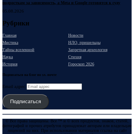
подросткам за зависимость, а Meta и Google готовятся к суду
05.08.2026
Рубрики
Главная
Новости
Мистика
НЛО, пришельцы
Тайны вселенной
Запретная археология
Наука
Стихия
История
Гороскоп 2026
Подписаться на блог по эл. почте
Email адрес
Подписаться
© Все права защищены. Все ™ и © всех продуктов, знаков, статей,
фотографий и прочих атрибутов принадлежат авторам или владельцам
лицензий на них. При использовании материалов ссылка на сайт