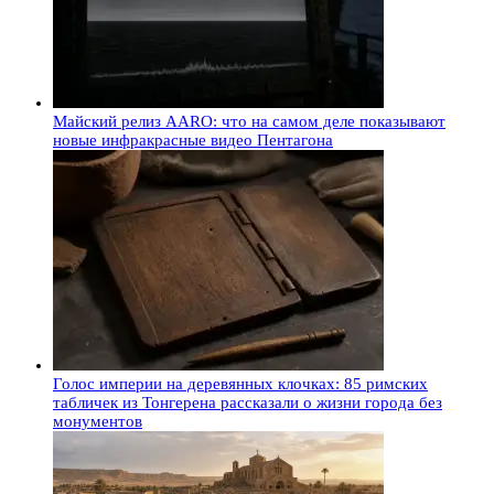
Майский релиз AARO: что на самом деле показывают
новые инфракрасные видео Пентагона
Голос империи на деревянных клочках: 85 римских
табличек из Тонгерена рассказали о жизни города без
монументов