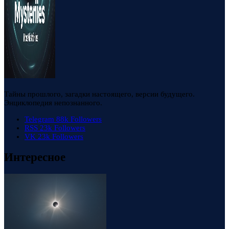
Тайны прошлого, загадки настоящего, версии будущего.
Энциклопедия непознанного.
Telegram
88k
Followers
RSS
23k
Followers
VK
23k
Followers
Интересное