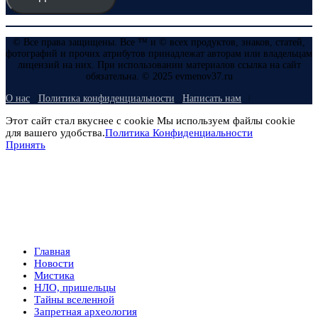
© Все права защищены. Все ™ и © всех продуктов, знаков, статей,
фотографий и прочих атрибутов принадлежат авторам или владельцам
лицензий на них. При использовании материалов ссылка на сайт
обязательна. © 2025 evmenov37.ru
О нас
Политика конфиденциальности
Написать нам
Этот сайт стал вкуснее с cookie Мы используем файлы cookie
для вашего удобства.
Политика Конфиденциальности
Принять
Главная
Новости
Мистика
НЛО, пришельцы
Тайны вселенной
Запретная археология