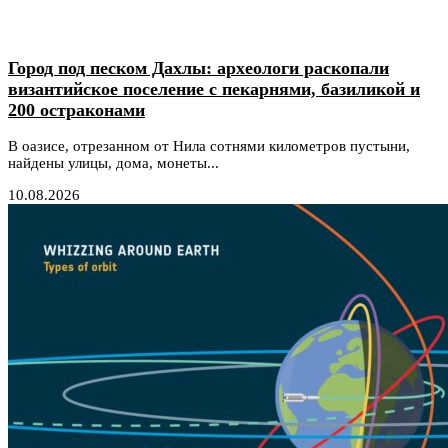
Город под песком Дахлы: археологи раскопали
византийское поселение с пекарнями, базиликой и
200 остраконами
В оазисе, отрезанном от Нила сотнями километров пустыни,
найдены улицы, дома, монеты...
10.08.2026