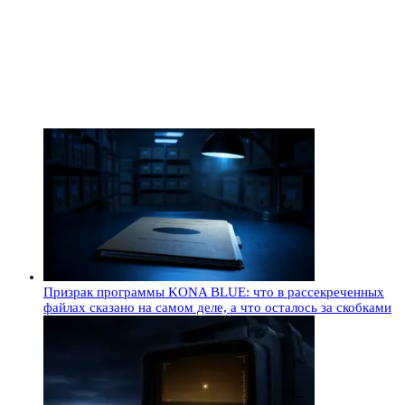
Призрак программы KONA BLUE: что в рассекреченных
файлах сказано на самом деле, а что осталось за скобками