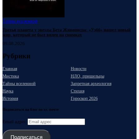
Тайны вселенной
Третья планета у звезды Бета Живописца: «Уэбб» нашел новый
мир, который не был виден на снимках
09.08.2026
Рубрики
Главная
Новости
Мистика
НЛО, пришельцы
Тайны вселенной
Запретная археология
Наука
Стихия
История
Гороскоп 2026
Подписаться на блог по эл. почте
Email адрес
Подписаться