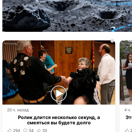
i
20 ч. назад
4 ч
Ролик длится несколько секунд, а
Эт
смеяться вы будете долго
294
54
55