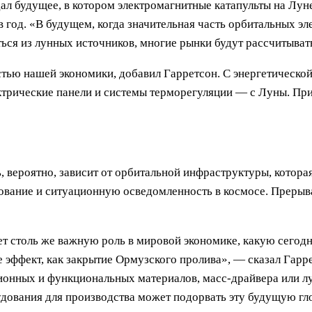
л будущее, в котором электромагнитные катапульты на Луне
год. «В будущем, когда значительная часть орбитальных эл
ься из лунных источников, многие рынки будут рассчитывать 
тью нашей экономики, добавил Гарретсон. С энергетической
трические панели и системы терморегуляции — с Луны. Пр
 вероятно, зависит от орбитальной инфраструктуры, котора
ование и ситуационную осведомленность в космосе. Прерыв
ет столь же важную роль в мировой экономике, какую сегодн
е эффект, как закрытие Ормузского пролива», — сказал Гар
ионных и функциональных материалов, масс-драйвера или л
удования для производства может подорвать эту будущую г