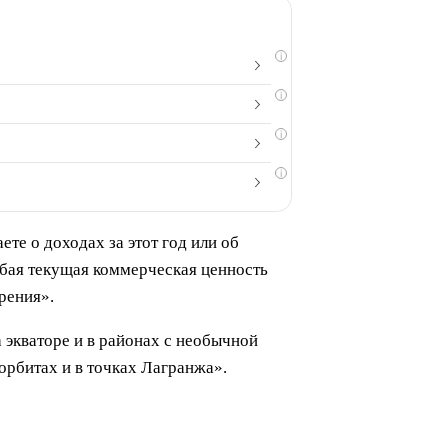
i
i
i
i
те о доходах за этот год или об
бая текущая коммерческая ценность
рения».
 экваторе и в районах с необычной
орбитах и в точках Лагранжа».