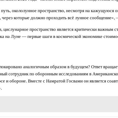
 путь, окололунное пространство, несмотря на кажущуюся о
, через которые должно проходить всё лунное сообщение»,
в, цислунарное пространство является критически важным с
ска на Луне — первые шаги в космической экономике стоим
локировано аналогичным образом в будущем? Ответ вращает
учный сотрудник по оборонным исследованиям в Американско
се и обороне. Вместе с Намратой Госвами он является соавт
.