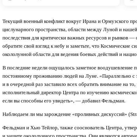
Текущий военный конфликт вокруг Ирана и Ормузского пр
цислунарного пространства, области между Луной и нашей 
последствия для критически важных ресурсов и рынков — 
обратите свой взгляд к небу и заметьте, что Космические
окололунной области для ведения боевых действий и нацио
В последние недели ощущалось заметное воодушевление п
постоянному проживанию людей на Луне. «Параллельно с э
и в очередной раз заставило всех обратить внимание на т
исполнительный директор Центра по изучению космической
если вы способны его увидеть», — добавил Фельдман.
Наблюдаем ли мы зарождение «проливных дискуссий» (Strai
Фельдман и Хью Тейлор, также сооснователь Центра, утве
и защите окололунного пространства. Они являются автора