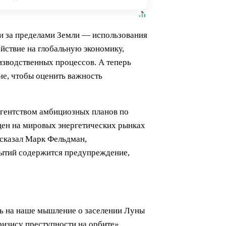
и за пределами Земли — использования
ействие на глобальную экономику,
изводственных процессов. А теперь
ие, чтобы оценить важность
агентством амбициозных планов по
цен на мировых энергетических рынках
 сказал Марк Фельдман,
бытий содержится предупреждение,
ть на наше мышление о заселении Луны
ризису преступности на орбите».