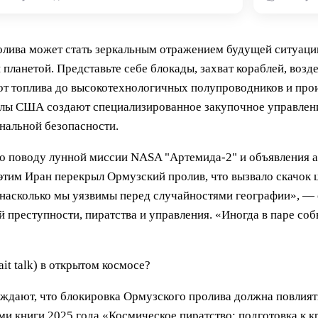
олива может стать зеркальным отражением будущей ситуаци
планетой. Представьте себе блокады, захват кораблей, возд
от топлива до высокотехнологичных полупроводников и про
 силы США создают специализированное закупочное управлен
нальной безопасности.
о поводу лунной миссии NASA "Артемида-2" и объявления 
тим Иран перекрыл Ормузский пролив, что вызвало скачок 
о, насколько мы уязвимы перед случайностями географии», —
 преступности, пиратства и управления. «Иногда в паре со
t talk) в открытом космосе?
рждают, что блокировка Ормузского пролива должна повлия
ми книги 2025 года «Космическое пиратство: подготовка к к