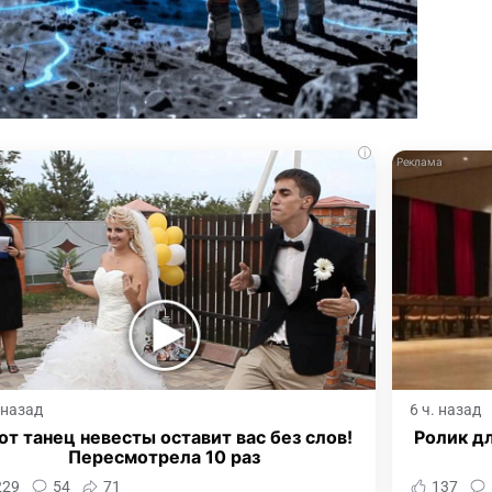
i
. назад
6 ч. назад
от танец невесты оставит вас без слов!
Ролик дл
Пересмотрела 10 раз
229
54
71
137