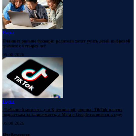
Наука
Планшет раньше букваря: родители хотят учить детей цифровой
грамоте с четырех лет
05.08.2026
Наука
«Табачный момент» для Кремниевой долины: TikTok платит
подросткам за зависимость, а Meta и Google готовятся к суду
05.08.2026
Рубрики