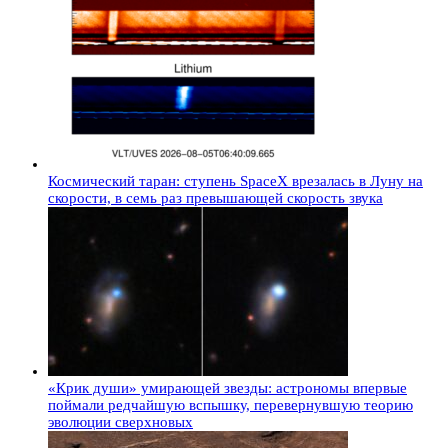
Космический таран: ступень SpaceX врезалась в Луну на
скорости, в семь раз превышающей скорость звука
«Крик души» умирающей звезды: астрономы впервые
поймали редчайшую вспышку, перевернувшую теорию
эволюции сверхновых