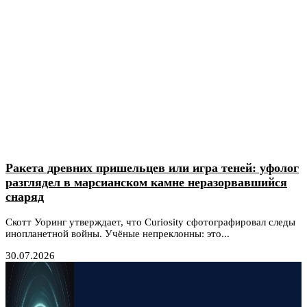
Ракета древних пришельцев или игра теней: уфолог
разглядел в марсианском камне неразорвавшийся
снаряд
Скотт Уоринг утверждает, что Curiosity сфотографировал следы
инопланетной войны. Учёные непреклонны: это...
30.07.2026