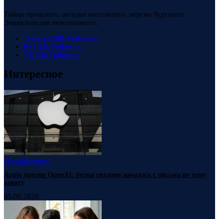
Тайны прошлого, загадки настоящего, версии будущего.
Энциклопедия непознанного.
Telegram
88k
Followers
RSS
23k
Followers
VK
23k
Followers
Интересное
Наука
Новости
Apple против OpenAI: битва титанов началась с письма не тому
азиату
05.08.2026