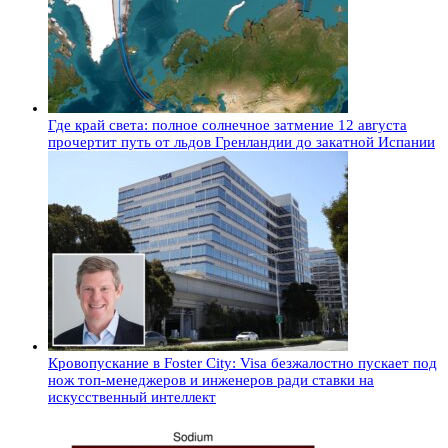
Где край света: полное солнечное затмение 12 августа
прочертит путь от льдов Гренландии до закатной Испании
Кровопускание в Foster City: Visa безжалостно пускает под
нож топ-менеджеров и инженеров ради ставки на
искусственный интеллект