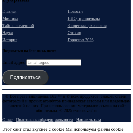
Главная
Новости
Мистика
НЛО, пришельцы
Тайны вселенной
Запретная археология
Наука
Стихия
История
Гороскоп 2026
Подписаться на блог по эл. почте
Email адрес
Подписаться
© Все права защищены. Все ™ и © всех продуктов, знаков, статей,
фотографий и прочих атрибутов принадлежат авторам или владельцам
лицензий на них. При использовании материалов ссылка на сайт
обязательна. © 2025 evmenov37.ru
О нас
Политика конфиденциальности
Написать нам
Этот сайт стал вкуснее с cookie Мы используем файлы cookie