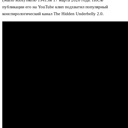
(Mario Rios) около 19ч15м 17 марта 2020 года. После
публикации его на YouTube клип подхватил популярный
конспирологический канал The Hidden Underbelly 2.0.