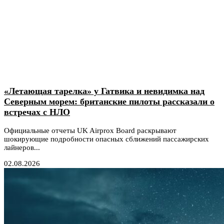
«Летающая тарелка» у Гатвика и невидимка над
Северным морем: британские пилоты рассказали о
встречах с НЛО
Официальные отчеты UK Airprox Board раскрывают
шокирующие подробности опасных сближений пассажирских
лайнеров...
02.08.2026