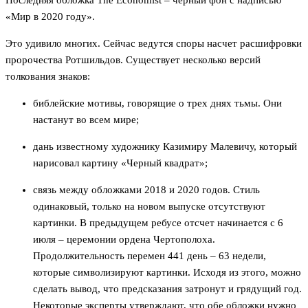
Последняя обложка The Economist – черный фон с надписью
«Мир в 2020 году».
Это удивило многих. Сейчас ведутся споры насчет расшифровки
пророчества Ротшильдов. Существует несколько версий
толкования знаков:
библейские мотивы, говорящие о трех днях тьмы. Они
настанут во всем мире;
дань известному художнику Казимиру Малевичу, который
нарисовал картину «Черный квадрат»;
связь между обложками 2018 и 2020 годов. Стиль
одинаковый, только на новом выпуске отсутствуют
картинки. В предыдущем ребусе отсчет начинается с 6
июля – церемонии ордена Чертополоха.
Продолжительность перемен 441 день – 63 недели,
которые символизируют картинки. Исходя из этого, можно
сделать вывод, что предсказания затронут и грядущий год.
Некоторые эксперты утверждают, что обе обложки нужно