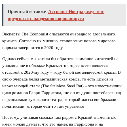
Прочитайте также
Астролог Нострадамус мог
предсказать пандемию коронавируса
Эксперты The Economist опасаются очередного глобального
кризиса. Согласно их мнению, становление нового мирового
порядка завершится в 2020 году.
Однако сейчас мы хотели бы обратить внимание читателей на
упоминание в обложке Крысы,что скорее всего является
отсылкой к 2020-му году – году белой металлической крысы. В
свою очередь белая металлическая крыса, то есть Крыса из
нержавеющей стали (The Stainless Steel Rat) – это известнейший
цикл романов Гарри Гаррисона, где он от души постебался над
персонажами кукольного театра, который массы воображали
политиками, которые чем-то там управляют.
Поэтому, учитывая сколько там рядом с Крысой знаменитых
имен можно думать, что это намек на Гаррисона и на