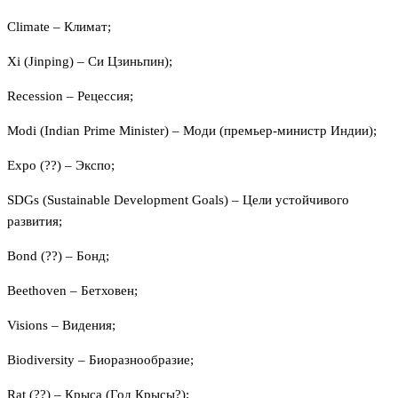
Climate – Климат;
Xi (Jinping) – Си Цзиньпин);
Recession – Рецессия;
Modi (Indian Prime Minister) – Моди (премьер-министр Индии);
Expo (??) – Экспо;
SDGs (Sustainable Development Goals) – Цели устойчивого
развития;
Bond (??) – Бонд;
Beethoven – Бетховен;
Visions – Видения;
Biodiversity – Биоразнообразие;
Rat (??) – Крыса (Год Крысы?);