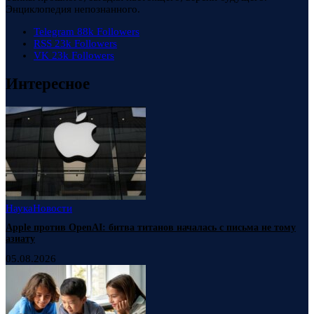
Энциклопедия непознанного.
Telegram
88k
Followers
RSS
23k
Followers
VK
23k
Followers
Интересное
Наука
Новости
Apple против OpenAI: битва титанов началась с письма не тому
азиату
05.08.2026