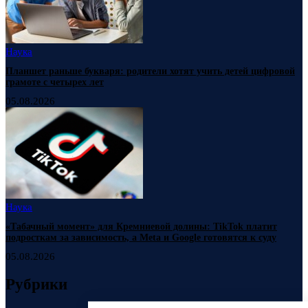
Наука
Планшет раньше букваря: родители хотят учить детей цифровой
грамоте с четырех лет
05.08.2026
Наука
«Табачный момент» для Кремниевой долины: TikTok платит
подросткам за зависимость, а Meta и Google готовятся к суду
05.08.2026
Рубрики