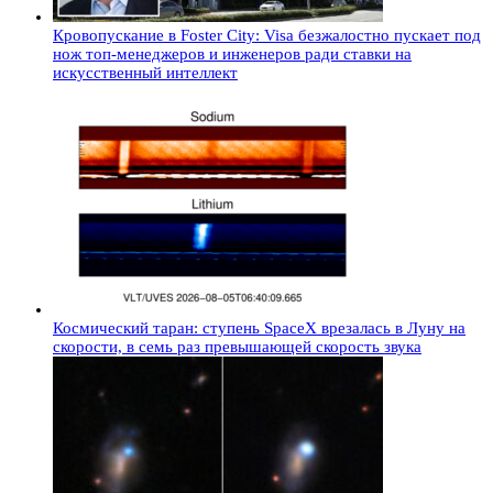
Кровопускание в Foster City: Visa безжалостно пускает под
нож топ-менеджеров и инженеров ради ставки на
искусственный интеллект
Космический таран: ступень SpaceX врезалась в Луну на
скорости, в семь раз превышающей скорость звука