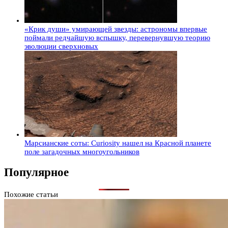
«Крик души» умирающей звезды: астрономы впервые
поймали редчайшую вспышку, перевернувшую теорию
эволюции сверхновых
Марсианские соты: Curiosity нашел на Красной планете
поле загадочных многоугольников
Популярное
Похожие статьи