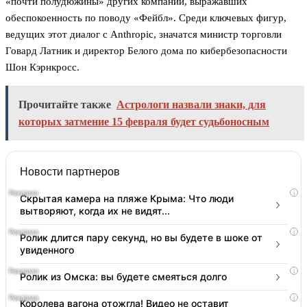
«почти полудюжины» других компаний, выражавших
обеспокоенность по поводу «Фейбл». Среди ключевых фигур,
ведущих этот диалог с Anthropic, значатся министр торговли
Говард Латник и директор Белого дома по кибербезопасности
Шон Кэрнкросс.
Прочитайте также
Астрологи назвали знаки, для
которых затмение 15 февраля будет судьбоносным
Новости партнеров
i
Скрытая камера на пляже Крыма: Что люди
вытворяют, когда их не видят...
i
Ролик длится пару секунд, но вы будете в шоке от
увиденного
i
Ролик из Омска: вы будете смеяться долго
i
Королева вагона отожгла! Видео не оставит