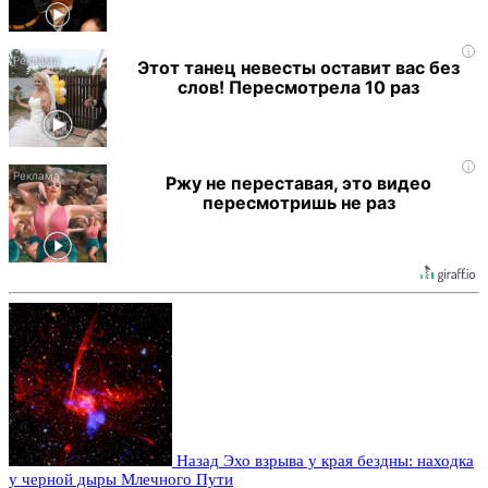
i
Этот танец невесты оставит вас без
слов! Пересмотрела 10 раз
i
Ржу не переставая, это видео
пересмотришь не раз
Назад
Эхо взрыва у края бездны: находка
у черной дыры Млечного Пути