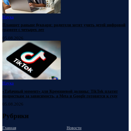
Наука
Планшет раньше букваря: родители хотят учить детей цифровой
грамоте с четырех лет
05.08.2026
Наука
«Табачный момент» для Кремниевой долины: TikTok платит
подросткам за зависимость, а Meta и Google готовятся к суду
05.08.2026
Рубрики
Главная
Новости