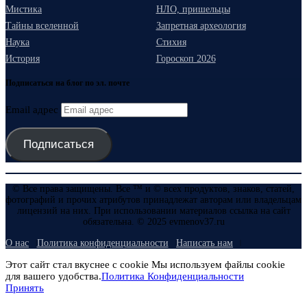
Мистика
НЛО, пришельцы
Тайны вселенной
Запретная археология
Наука
Стихия
История
Гороскоп 2026
Подписаться на блог по эл. почте
Email адрес
Подписаться
© Все права защищены. Все ™ и © всех продуктов, знаков, статей,
фотографий и прочих атрибутов принадлежат авторам или владельцам
лицензий на них. При использовании материалов ссылка на сайт
обязательна. © 2025 evmenov37.ru
О нас
Политика конфиденциальности
Написать нам
Этот сайт стал вкуснее с cookie Мы используем файлы cookie
для вашего удобства.
Политика Конфиденциальности
Принять