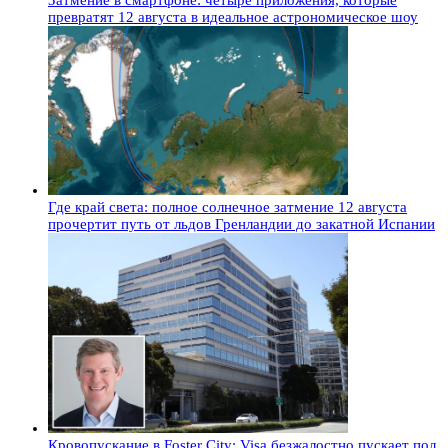
Затмение в смартфоне: четыре приложения, которые
превратят 12 августа в идеальное астрономическое шоу
Где край света: полное солнечное затмение 12 августа
прочертит путь от льдов Гренландии до закатной Испании
Кровопускание в Foster City: Visa безжалостно пускает под