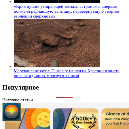
«Крик души» умирающей звезды: астрономы впервые
поймали редчайшую вспышку, перевернувшую теорию
эволюции сверхновых
Марсианские соты: Curiosity нашел на Красной планете
поле загадочных многоугольников
Популярное
Похожие статьи