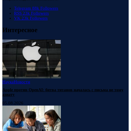
Telegram
88k
Followers
RSS
23k
Followers
VK
23k
Followers
Интересное
Наука
Новости
Apple против OpenAI: битва титанов началась с письма не тому
азиату
05.08.2026