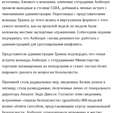
источника, близкого к компании, ключевые сотрудники Anthropic
провели выходные в столице США, добиваясь личных встреч с
чиновниками администрации. Переговоры с представителями
команды Трампа до этого велись в виртуальном формате с того
самого момента, как на прошлой неделе на модели были
наложены жесткие экспортные ограничения. Собеседник издания
подчеркнул, что Anthropic «полна решимости» работать с
администрацией для урегулирования конфликта.
Представитель администрации Трампа подтвердил, что очная
встреча команды Anthropic с сотрудниками Министерства
торговли запланирована на понедельник и станет частью более
широкого диалога по вопросам безопасности.
Причиной столь радикальных мер, введенных Белым домом в
пятницу, стали разведданные, полученные лично от генерального
директора Amazon Энди Джесси. Согласно этим сведениям,
встроенные «перила безопасности» (guardrails) ИИ-моделей
можно обойти способом, представляющим угрозу национальной
безопасности. Anthropic отреагировала мгновенно и жестко: