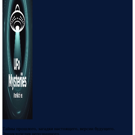
Тайны прошлого, загадки настоящего, версии будущего.
Энциклопедия непознанного.